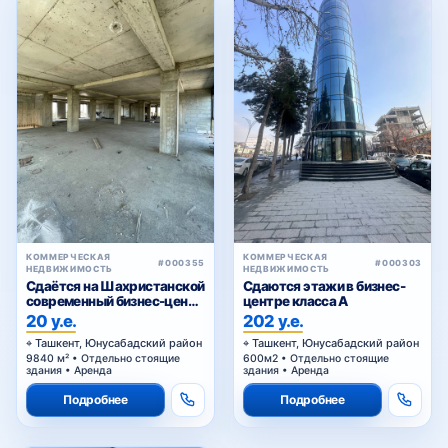
Юнусабад-5
Юнусабад-6
Юнусабад-7
КОММЕРЧЕСКАЯ
КОММЕРЧЕСКАЯ
#000355
#000303
НЕДВИЖИМОСТЬ
НЕДВИЖИМОСТЬ
Сдаётся на Шахристанской
Сдаются этажи в бизнес-
современный бизнес-центр
центре класса A
Юнусабад-8
в аренду
20 у.е.
202 у.е.
Ташкент, Юнусабадский район
Ташкент, Юнусабадский район
9840 м² • Отдельно стоящие
600м2 • Отдельно стоящие
здания • Аренда
здания • Аренда
Юнусабад-9
Подробнее
Подробнее