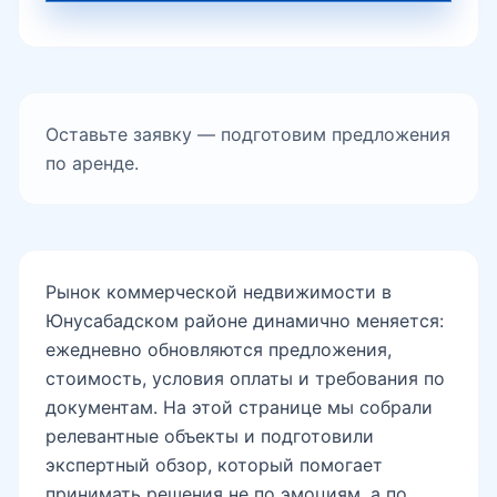
Шахристан
Оставьте заявку — подготовим предложения
по аренде.
метро Шахристан
Телебашня
Рынок коммерческой недвижимости в
Юнусабадском районе динамично меняется:
ежедневно обновляются предложения,
Узэкспоцентр
стоимость, условия оплаты и требования по
документам. На этой странице мы собрали
релевантные объекты и подготовили
Японский сад
экспертный обзор, который помогает
принимать решения не по эмоциям, а по