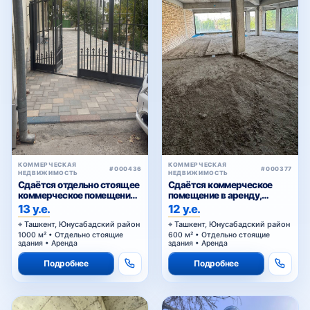
Шахристанская
Юнусабад
Юнусабад-1
КОММЕРЧЕСКАЯ
КОММЕРЧЕСКАЯ
#000436
#000377
НЕДВИЖИМОСТЬ
НЕДВИЖИМОСТЬ
Сдаётся отдельно стоящее
Сдаётся коммерческое
Юнусабад-2
коммерческое помещение
помещение в аренду,
в аренду
Сагбан
13 у.е.
12 у.е.
Ташкент, Юнусабадский район
Ташкент, Юнусабадский район
1000 м² • Отдельно стоящие
600 м² • Отдельно стоящие
Юнусабад-3
здания • Аренда
здания • Аренда
Подробнее
Подробнее
Юнусабад-4