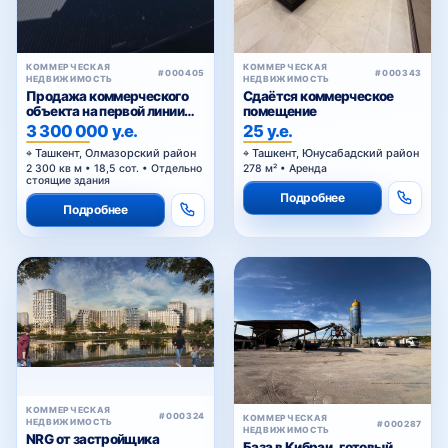
КОММЕРЧЕСКАЯ
КОММЕРЧЕСКАЯ
#000405
#000343
НЕДВИЖИМОСТЬ
НЕДВИЖИМОСТЬ
Продажа коммерческого
Сдаётся коммерческое
объекта на первой линии
помещение
Кольцевой дороги в
3 300 000 у.е.
25 у.е.
Ташкенте
Ташкент, Олмазорский район
Ташкент, Юнусабадский район
2 300 кв м • 18,5 сот. • Отдельно
278 м² • Аренда
стоящие здания
Подробнее
Подробнее
КОММЕРЧЕСКАЯ
#000324
КОММЕРЧЕСКАЯ
НЕДВИЖИМОСТЬ
#000287
НЕДВИЖИМОСТЬ
NRG от застройщика
База в Кибраи , готовый