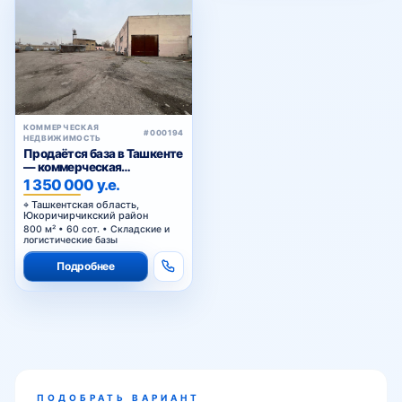
КОММЕРЧЕСКАЯ
#000194
НЕДВИЖИМОСТЬ
Продаётся база в Ташкенте
— коммерческая
недвижимость под
1 350 000 у.е.
производство, склад и
Ташкентская область,
логистику
Юкоричирчикский район
800 м² • 60 сот. • Складские и
логистические базы
Подробнее
ПОДОБРАТЬ ВАРИАНТ