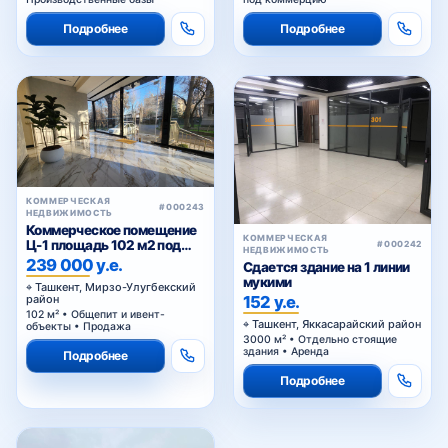
Ташкента
Подробнее
Подробнее
КОММЕРЧЕСКАЯ
#000243
НЕДВИЖИМОСТЬ
Коммерческое помещение
КОММЕРЧЕСКАЯ
Ц-1 площадь 102 м2 под
#000242
НЕДВИЖИМОСТЬ
любой вид коммерции 1
239 000 у.е.
Сдается здание на 1 линии
этаж
мукими
Ташкент, Мирзо-Улугбекский
152 у.е.
район
102 м² • Общепит и ивент-
Ташкент, Яккасарайский район
объекты • Продажа
3000 м² • Отдельно стоящие
здания • Аренда
Подробнее
Подробнее