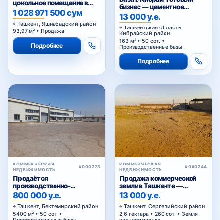
цокольное помещение в
бизнес — цементное
ЖК «NRG Yangi Baxt »
1 028 971 500 сум
производство
13 000 у.е.
Ташкент, Яшнабадский район
Ташкентская область,
93,97 м² • Продажа
Кибрайский район
163 м² • 50 сот. •
Подробнее
Производственные базы
Подробнее
КОММЕРЧЕСКАЯ
КОММЕРЧЕСКАЯ
#000273
#000244
НЕДВИЖИМОСТЬ
НЕДВИЖИМОСТЬ
Продаётся
Продажа коммерческой
производственно-
земли в Ташкенте —
складская база с
участок промышленного
800 000 у.е.
13 000 у.е.
приватизированным
назначения 2,6 га в Янги-
Ташкент, Бектемирский район
Ташкент, Сергелийский район
земельным участком в
Хаётском районе
5400 м² • 50 сот. •
2,6 гектара • 260 сот. • Земля
Бектемирском районе
Производственные базы
под коммерцию