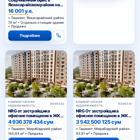
Яккасарайском районе на
первой линии
16 001 у.е.
Ташкент, Яккасарайский район
70 м² • Отдельно стоящие здания
• Продажа
Подробнее
КОММЕРЧЕСКАЯ
КОММЕРЧЕСКАЯ
#000322
#000321
НЕДВИЖИМОСТЬ
НЕДВИЖИМОСТЬ
NRG от застройщика
NRG От застройщика
офисное помещение в ЖК
офисное помещение в ЖК
«NRG Meros Business»
«NRG Meros Comfort»
4 936 378 434 сум
3 542 500 125 сум
Ташкент, Мирабадский район
Ташкент, Мирабадский район
165,64 м² • Продажа
93,81 м² • Продажа