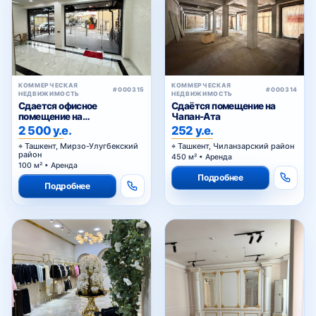
КОММЕРЧЕСКАЯ
КОММЕРЧЕСКАЯ
#000315
#000314
НЕДВИЖИМОСТЬ
НЕДВИЖИМОСТЬ
Сдается офисное
Сдаётся помещение на
помещение на
Чапан-Ата
Циолковском
2 500 у.е.
252 у.е.
Ташкент, Мирзо-Улугбекский
Ташкент, Чиланзарский район
район
450 м² • Аренда
100 м² • Аренда
Подробнее
Подробнее