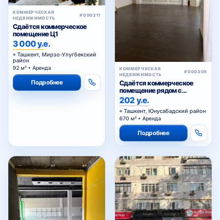
КОММЕРЧЕСКАЯ
#000311
НЕДВИЖИМОСТЬ
Сдаётся коммерческое
помещение Ц1
3 000 у.е.
Ташкент, Мирзо-Улугбекский
район
92 м² • Аренда
КОММЕРЧЕСКАЯ
#000309
НЕДВИЖИМОСТЬ
Подробнее
Сдаётся коммерческое
помещение рядом с
Алайским
202 у.е.
Ташкент, Юнусабадский район
670 м² • Аренда
Подробнее