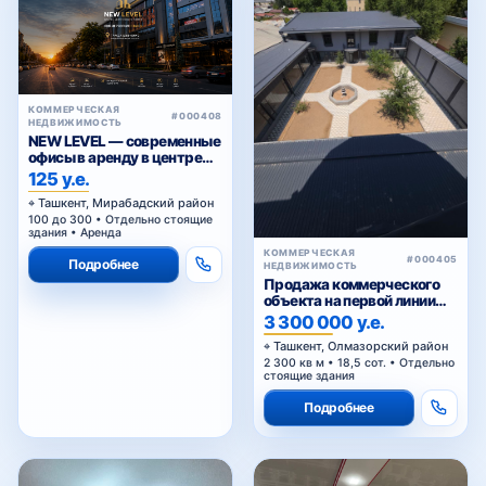
КОММЕРЧЕСКАЯ
#000408
НЕДВИЖИМОСТЬ
NEW LEVEL — современные
офисы в аренду в центре
Ташкента от 25 уе за м²
125 у.е.
Ташкент, Мирабадский район
100 до 300 • Отдельно стоящие
здания • Аренда
КОММЕРЧЕСКАЯ
#000405
Подробнее
НЕДВИЖИМОСТЬ
Продажа коммерческого
объекта на первой линии
Кольцевой дороги в
3 300 000 у.е.
Ташкенте
Ташкент, Олмазорский район
2 300 кв м • 18,5 сот. • Отдельно
стоящие здания
Подробнее