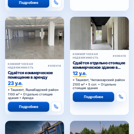
Подробнее
КОММЕРЧЕСКАЯ
#000410
НЕДВИЖИМОСТЬ
Сдаётся отдельно стоящее
КОММЕРЧЕСКАЯ
#000414
коммерческое здание в
НЕДВИЖИМОСТЬ
аренду
12 у.е.
Сдаётся коммерческое
помещение в аренду
Ташкент, Чиланзарский район
23 у.е.
2100 м² • 5 сот. • Отдельно
стоящие здания
Ташкент, Яшнабадский район
1100 м² • Отдельно стоящие
Подробнее
здания • Аренда
Подробнее