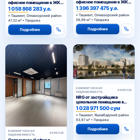
офисное помещение в ЖК
офисное помещение в ЖК
«NRG Jomiy»
«NRG Jomiy»
1 396 397 475 у.е.
1 058 868 283 у.е.
Ташкент, Олмазорский район
Ташкент, Олмазорский район
56,99 м² • Продажа
47,32 м² • Продажа
Подробнее
Подробнее
КОММЕРЧЕСКАЯ
#000324
НЕДВИЖИМОСТЬ
NRG от застройщика
цокольное помещение в
ЖК «NRG Yangi Baxt »
1 028 971 500 сум
Ташкент, Яшнабадский район
93,97 м² • Продажа
Подробнее
КОММЕРЧЕСКАЯ
#000325
НЕДВИЖИМОСТЬ
Современный офис в