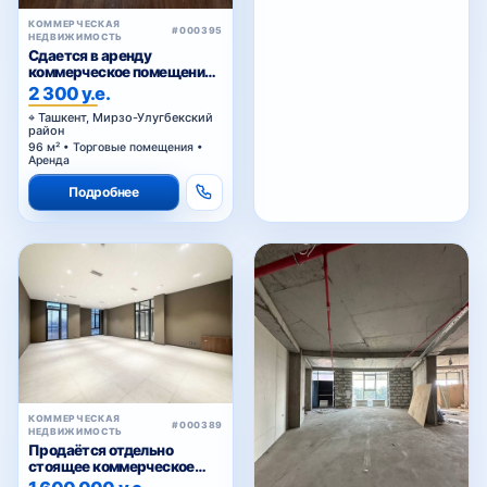
КОММЕРЧЕСКАЯ
#000395
НЕДВИЖИМОСТЬ
Сдается в аренду
коммерческое помещение
Ц1.
2 300 у.е.
Ташкент, Мирзо-Улугбекский
район
96 м² • Торговые помещения •
Аренда
Подробнее
КОММЕРЧЕСКАЯ
#000389
НЕДВИЖИМОСТЬ
Продаётся отдельно
стоящее коммерческое
здание