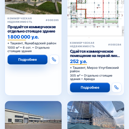
КОММЕРЧЕСКАЯ
#000285
НЕДВИЖИМОСТЬ
Продаётся коммерческое
отдельно стоящее здание
1 800 000 у.е.
Ташкент, Яшнабадский район
КОММЕРЧЕСКАЯ
#000284
НЕДВИЖИМОСТЬ
1000 м² • 6 сот. • Отдельно
Сдаётся коммерческое
стоящие здания
помещение на первой линии
Подробнее
Сайрам
252 у.е.
Ташкент, Мирзо-Улугбекский
район
305 м² • Отдельно стоящие
здания • Аренда
Подробнее