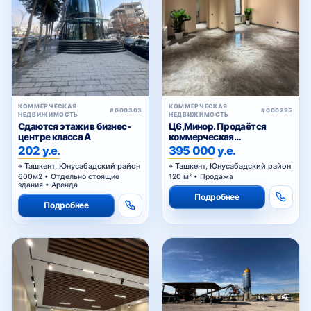
КОММЕРЧЕСКАЯ
КОММЕРЧЕСКАЯ
#000303
#000295
НЕДВИЖИМОСТЬ
НЕДВИЖИМОСТЬ
Сдаются этажи в бизнес-
Ц6,Минор. Продаётся
центре класса A
коммерческая
недвижимость
202 у.е.
395 000 у.е.
Ташкент, Юнусабадский район
Ташкент, Юнусабадский район
600м2 • Отдельно стоящие
120 м² • Продажа
здания • Аренда
Подробнее
Подробнее