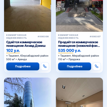
КОММЕРЧЕСКАЯ
КОММЕРЧЕСКАЯ
#000308
#000307
НЕДВИЖИМОСТЬ
НЕДВИЖИМОСТЬ
Сдаётся коммерческое
Продаётся коммерческое
помещение Ахмад Дониш
помещение (нежилой фонд)
Чехова
102 у.е.
535 000 у.е.
Ташкент, Юнусабадский район
Ташкент, Мирабадский район
500 м² • Аренда
110 м² • Продажа
Подробнее
Подробнее