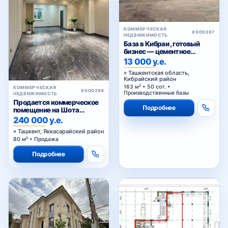
КОММЕРЧЕСКАЯ
#000287
НЕДВИЖИМОСТЬ
База в Кибраи , готовый
бизнес — цементное
производство
13 000 у.е.
Ташкентская область,
Кибрайский район
163 м² • 50 сот. •
КОММЕРЧЕСКАЯ
#000294
Производственные базы
НЕДВИЖИМОСТЬ
Продается коммерческое
Подробнее
помещение на Шота
Руставели
240 000 у.е.
Ташкент, Яккасарайский район
80 м² • Продажа
Подробнее