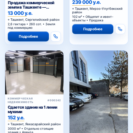
любой вид коммерции 1
239 000 у.е.
Продажа коммерческой
этаж
земли в Ташкенте —
Ташкент, Мирзо-Улугбекский
участок промышленного
13 000 у.е.
район
назначения 2,6 га в Янги-
102 м² • Общепит и ивент-
Ташкент, Сергелийский район
Хаётском районе
объекты • Продажа
2,6 гектара • 260 сот. • Земля
под коммерцию
Подробнее
Подробнее
КОММЕРЧЕСКАЯ
#000242
НЕДВИЖИМОСТЬ
Сдается здание на 1 линии
мукими
152 у.е.
Ташкент, Яккасарайский район
3000 м² • Отдельно стоящие
здания • Аренда