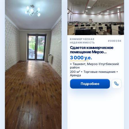
КОММЕРЧЕСКАЯ
#000394
НЕДВИЖИМОСТЬ
Сдается коммерческое
помещение Мирзо
Улугбекский район.
3 000 у.е.
Ташкент, Мирзо-Улугбекский
район
200 м² • Торговые помещения •
Аренда
Подробнее