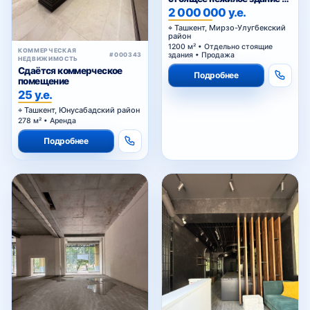
Паркенском
2 000 000 у.е.
Ташкент, Мирзо-Улугбекский
район
1200 м² • Отдельно стоящие
КОММЕРЧЕСКАЯ
здания • Продажа
#000343
НЕДВИЖИМОСТЬ
Сдаётся коммерческое
Подробнее
помещение
25 у.е.
Ташкент, Юнусабадский район
278 м² • Аренда
Подробнее