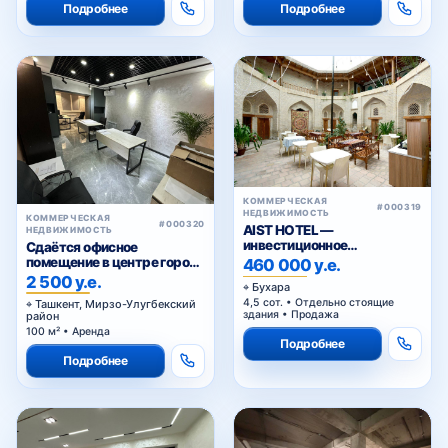
Подробнее
Подробнее
КОММЕРЧЕСКАЯ
#000319
НЕДВИЖИМОСТЬ
КОММЕРЧЕСКАЯ
#000320
AIST HOTEL —
НЕДВИЖИМОСТЬ
инвестиционное
Сдаётся офисное
предложение в
помещение в центре города
460 000 у.е.
историческом центре
— Ц-1
2 500 у.е.
Бухара
Бухары
4,5 сот. • Отдельно стоящие
Ташкент, Мирзо-Улугбекский
здания • Продажа
район
100 м² • Аренда
Подробнее
Подробнее