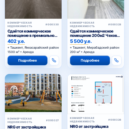
КОММЕРЧЕСКАЯ
КОММЕРЧЕСКАЯ
#000330
#000328
НЕДВИЖИМОСТЬ
НЕДВИЖИМОСТЬ
Сдаётся коммерческое
Сдаётся коммерческое
помещение в премиальном
помещение 200м2 Чехова,
жилом комплексе
Тараса Шевченко
402 у.е.
5 500 у.е.
Ташкент, Яккасарайский район
Ташкент, Мирабадский район
1500 м² • Аренда
200 м² • Аренда
Подробнее
Подробнее
КОММЕРЧЕСКАЯ
КОММЕРЧЕСКАЯ
#000326
#000327
НЕДВИЖИМОСТЬ
НЕДВИЖИМОСТЬ
NRG от застройщика
NRG от застройщика