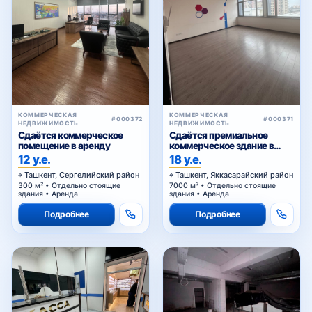
КОММЕРЧЕСКАЯ
КОММЕРЧЕСКАЯ
#000372
#000371
НЕДВИЖИМОСТЬ
НЕДВИЖИМОСТЬ
Сдаётся коммерческое
Сдаётся премиальное
помещение в аренду
коммерческое здание в
аренду
12 у.е.
18 у.е.
Ташкент, Сергелийский район
Ташкент, Яккасарайский район
300 м² • Отдельно стоящие
7000 м² • Отдельно стоящие
здания • Аренда
здания • Аренда
Подробнее
Подробнее