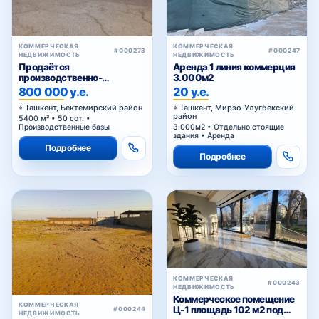
КОММЕРЧЕСКАЯ
КОММЕРЧЕСКАЯ
#000273
#000247
НЕДВИЖИМОСТЬ
НЕДВИЖИМОСТЬ
Продаётся
Аренда 1 линия коммерция
производственно-
3.000м2
складская база с
800 000 у.е.
20 у.е.
приватизированным
Ташкент, Бектемирский район
Ташкент, Мирзо-Улугбекский
земельным участком в
район
5400 м² • 50 сот. •
Бектемирском районе
Производственные базы
3.000м2 • Отдельно стоящие
Ташкента
здания • Аренда
Подробнее
Подробнее
КОММЕРЧЕСКАЯ
#000243
НЕДВИЖИМОСТЬ
Коммерческое помещение
КОММЕРЧЕСКАЯ
Ц-1 площадь 102 м2 под
#000244
НЕДВИЖИМОСТЬ