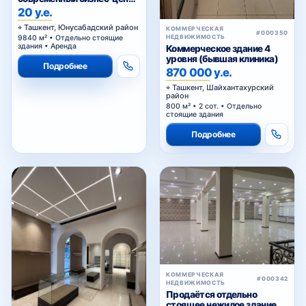
в аренду
20 у.е.
Ташкент, Юнусабадский район
КОММЕРЧЕСКАЯ
#000350
НЕДВИЖИМОСТЬ
9840 м² • Отдельно стоящие
здания • Аренда
Коммерческое здание 4
уровня (бывшая клиника)
Подробнее
870 000 у.е.
Ташкент, Шайхантахурский
район
800 м² • 2 сот. • Отдельно
стоящие здания
Подробнее
КОММЕРЧЕСКАЯ
#000342
НЕДВИЖИМОСТЬ
Продаётся отдельно
стоящее нежилое здание на