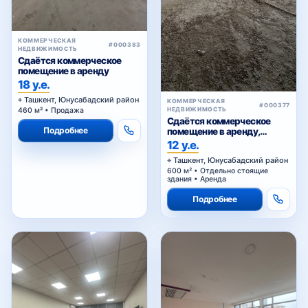
КОММЕРЧЕСКАЯ
#000383
НЕДВИЖИМОСТЬ
Сдаётся коммерческое
помещение в аренду
18 у.е.
Ташкент, Юнусабадский район
КОММЕРЧЕСКАЯ
#000377
НЕДВИЖИМОСТЬ
460 м² • Продажа
Сдаётся коммерческое
Подробнее
помещение в аренду,
Сагбан
12 у.е.
Ташкент, Юнусабадский район
600 м² • Отдельно стоящие
здания • Аренда
Подробнее