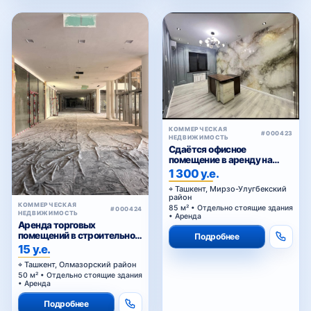
КОММЕРЧЕСКАЯ
#000423
НЕДВИЖИМОСТЬ
Сдаётся офисное
помещение в аренду на
Паркенском
1 300 у.е.
Ташкент, Мирзо-Улугбекский
район
КОММЕРЧЕСКАЯ
85 м² • Отдельно стоящие здания
#000424
НЕДВИЖИМОСТЬ
• Аренда
Аренда торговых
помещений в строительном
Подробнее
торговом центре у Жомий
15 у.е.
базара в Ташкенте
Ташкент, Олмазорский район
50 м² • Отдельно стоящие здания
• Аренда
Подробнее