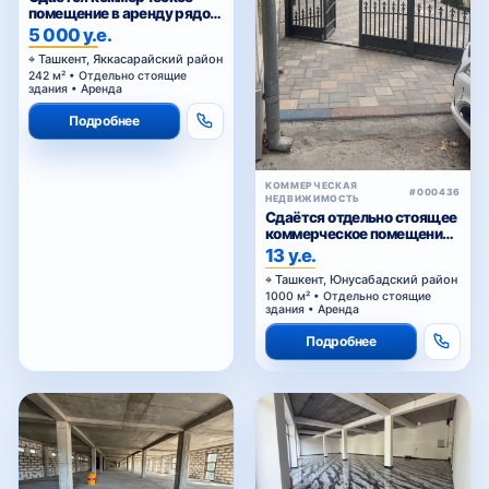
помещение в аренду рядом
Голубые купола
5 000 у.е.
Ташкент, Яккасарайский район
242 м² • Отдельно стоящие
здания • Аренда
Подробнее
КОММЕРЧЕСКАЯ
#000436
НЕДВИЖИМОСТЬ
Сдаётся отдельно стоящее
коммерческое помещение
в аренду
13 у.е.
Ташкент, Юнусабадский район
1000 м² • Отдельно стоящие
здания • Аренда
Подробнее