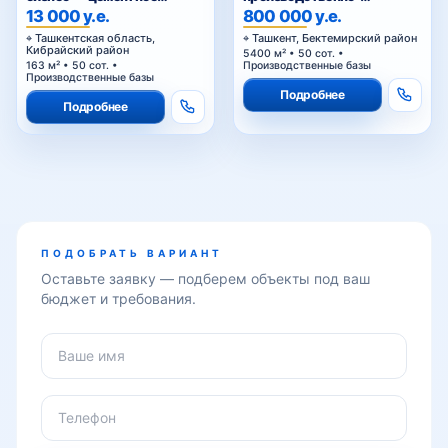
производство
складская база с
13 000 у.е.
800 000 у.е.
приватизированным
Ташкентская область,
Ташкент, Бектемирский район
земельным участком в
Кибрайский район
5400 м² • 50 сот. •
Бектемирском районе
163 м² • 50 сот. •
Производственные базы
Ташкента
Производственные базы
Подробнее
Подробнее
ПОДОБРАТЬ ВАРИАНТ
Оставьте заявку — подберем объекты под ваш
бюджет и требования.