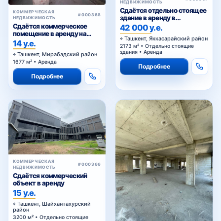
НЕДВИЖИМОСТЬ
Сдаётся отдельно стоящее
КОММЕРЧЕСКАЯ
#000368
здание в аренду в
НЕДВИЖИМОСТЬ
Яккасарайском районе
Сдаётся коммерческое
42 000 у.е.
помещение в аренду на
Ташкент, Яккасарайский район
Куйлюке
14 у.е.
2173 м² • Отдельно стоящие
здания • Аренда
Ташкент, Мирабадский район
1677 м² • Аренда
Подробнее
Подробнее
КОММЕРЧЕСКАЯ
#000366
НЕДВИЖИМОСТЬ
Сдаётся коммерческий
объект в аренду
15 у.е.
Ташкент, Шайхантахурский
район
3200 м² • Отдельно стоящие