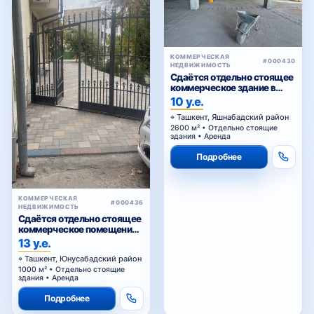
КОММЕРЧЕСКАЯ
#000430
НЕДВИЖИМОСТЬ
Сдаётся отдельно стоящее
коммерческое здание в
аренду
10 у.е.
Ташкент, Яшнабадский район
2600 м² • Отдельно стоящие
здания • Аренда
Подробнее
КОММЕРЧЕСКАЯ
#000436
НЕДВИЖИМОСТЬ
Сдаётся отдельно стоящее
коммерческое помещение
в аренду
13 у.е.
Ташкент, Юнусабадский район
1000 м² • Отдельно стоящие
здания • Аренда
Подробнее