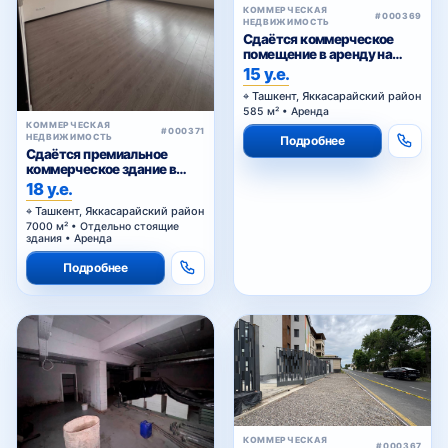
КОММЕРЧЕСКАЯ
#000369
НЕДВИЖИМОСТЬ
Сдаётся коммерческое
помещение в аренду на
Шота Руставели
15 у.е.
Ташкент, Яккасарайский район
585 м² • Аренда
КОММЕРЧЕСКАЯ
#000371
НЕДВИЖИМОСТЬ
Подробнее
Сдаётся премиальное
коммерческое здание в
аренду
18 у.е.
Ташкент, Яккасарайский район
7000 м² • Отдельно стоящие
здания • Аренда
Подробнее
КОММЕРЧЕСКАЯ
#000367