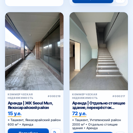
КОММЕРЧЕСКАЯ
КОММЕРЧЕСКАЯ
#000219
#000217
НЕДВИЖИМОСТЬ
НЕДВИЖИМОСТЬ
Аренда | ЖК Seoul Mun,
Аренда | Отдельно стоящее
Яккасарайский район
здание, перекрёсток
«Хасанбой»
15 у.е.
72 у.е.
Ташкент, Яккасарайский район
Ташкент, Учтепинский район
600 м² • Аренда
2000 м² • Отдельно стоящие
здания • Аренда