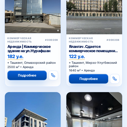
КОММЕРЧЕСКАЯ
КОММЕРЧЕСКАЯ
#000209
#000208
НЕДВИЖИМОСТЬ
НЕДВИЖИМОСТЬ
Аренда | Коммерческое
Ялангач .Сдается
здание на ул. Нурафшан
коммерческое помещение
на долгий срок
182 у.е.
122 у.е.
Ташкент, Олмазорский район
Ташкент, Мирзо-Улугбекский
район
2500 м² • Аренда
1640 м² • Аренда
Подробнее
Подробнее