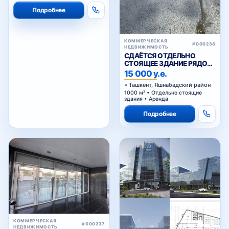
Подробнее
КОММЕРЧЕСКАЯ
#000238
НЕДВИЖИМОСТЬ
СДАЁТСЯ ОТДЕЛЬНО
СТОЯЩЕЕ ЗДАНИЕ РЯДОМ
С ЖИГУЛИ БАР
15 000 у.е.
Ташкент, Яшнабадский район
1000 м² • Отдельно стоящие
здания • Аренда
Подробнее
КОММЕРЧЕСКАЯ
#000237
НЕДВИЖИМОСТЬ