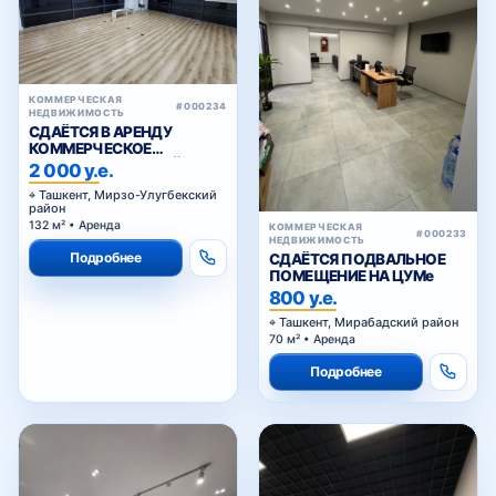
КОММЕРЧЕСКАЯ
#000234
НЕДВИЖИМОСТЬ
СДАЁТСЯ В АРЕНДУ
КОММЕРЧЕСКОЕ
ПОМЕЩЕНИЕ В АКАЙ СИТИ
2 000 у.е.
Ташкент, Мирзо-Улугбекский
район
132 м² • Аренда
КОММЕРЧЕСКАЯ
#000233
НЕДВИЖИМОСТЬ
Подробнее
СДАЁТСЯ ПОДВАЛЬНОЕ
ПОМЕЩЕНИЕ НА ЦУМе
800 у.е.
Ташкент, Мирабадский район
70 м² • Аренда
Подробнее