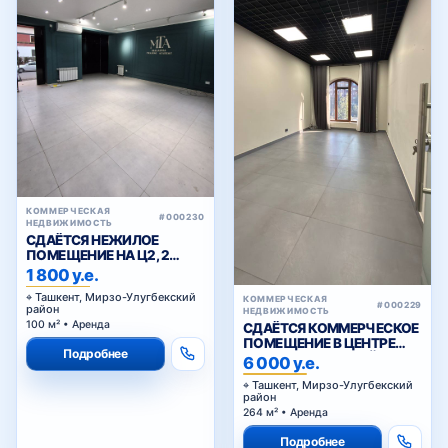
КОММЕРЧЕСКАЯ
#000230
НЕДВИЖИМОСТЬ
СДАЁТСЯ НЕЖИЛОЕ
ПОМЕЩЕНИЕ НА Ц2, 2
ЛИНИЯ ВДОЛЬ ДОРОГИ
1 800 у.е.
Ташкент, Мирзо-Улугбекский
КОММЕРЧЕСКАЯ
#000229
район
НЕДВИЖИМОСТЬ
100 м² • Аренда
СДАЁТСЯ КОММЕРЧЕСКОЕ
ПОМЕЩЕНИЕ В ЦЕНТРЕ
Подробнее
ГОРОДА НА ПЕРВОЙ
6 000 у.е.
ЛИНИИ
Ташкент, Мирзо-Улугбекский
район
264 м² • Аренда
Подробнее