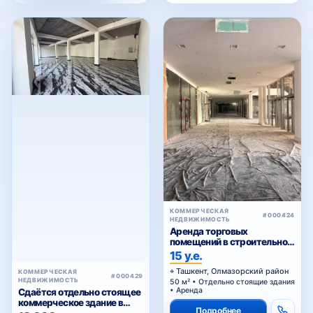
КОММЕРЧЕСКАЯ
#000424
НЕДВИЖИМОСТЬ
Аренда торговых
помещений в строительном
торговом центре у Жомий
15 у.е.
базара в Ташкенте
Ташкент, Олмазорский район
КОММЕРЧЕСКАЯ
#000429
НЕДВИЖИМОСТЬ
50 м² • Отдельно стоящие здания
• Аренда
Сдаётся отдельно стоящее
коммерческое здание в
Подробнее