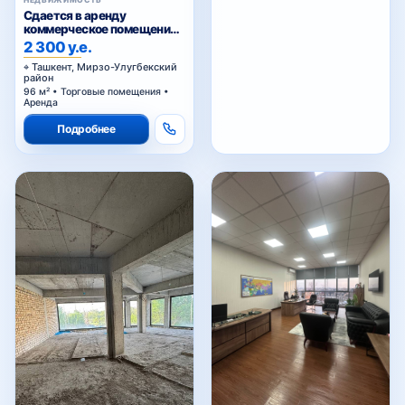
НЕДВИЖИМОСТЬ
Сдается в аренду
коммерческое помещение
Ц1.
2 300 у.е.
Ташкент, Мирзо-Улугбекский
район
96 м² • Торговые помещения •
Аренда
Подробнее