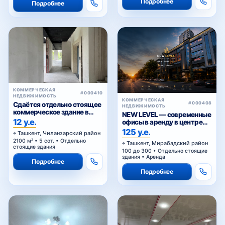
Подробнее
Подробнее
КОММЕРЧЕСКАЯ
#000410
НЕДВИЖИМОСТЬ
КОММЕРЧЕСКАЯ
Сдаётся отдельно стоящее
#000408
НЕДВИЖИМОСТЬ
коммерческое здание в
NEW LEVEL — современные
аренду
12 у.е.
офисы в аренду в центре
Ташкента от 25 уе за м²
125 у.е.
Ташкент, Чиланзарский район
2100 м² • 5 сот. • Отдельно
Ташкент, Мирабадский район
стоящие здания
100 до 300 • Отдельно стоящие
здания • Аренда
Подробнее
Подробнее