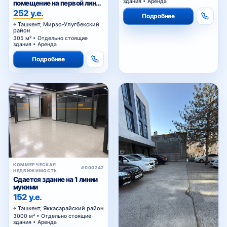
здания • Аренда
помещение на первой линии
Сайрам
252 у.е.
Подробнее
Ташкент, Мирзо-Улугбекский
район
305 м² • Отдельно стоящие
здания • Аренда
Подробнее
КОММЕРЧЕСКАЯ
#000242
НЕДВИЖИМОСТЬ
Сдается здание на 1 линии
мукими
152 у.е.
Ташкент, Яккасарайский район
3000 м² • Отдельно стоящие
здания • Аренда