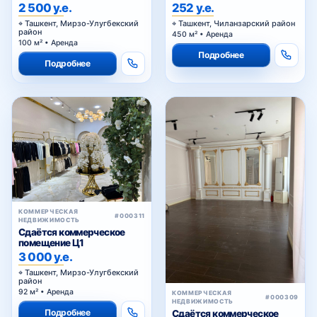
Циолковском
2 500 у.е.
252 у.е.
Ташкент, Мирзо-Улугбекский
Ташкент, Чиланзарский район
район
450 м² • Аренда
100 м² • Аренда
Подробнее
Подробнее
КОММЕРЧЕСКАЯ
#000311
НЕДВИЖИМОСТЬ
Сдаётся коммерческое
помещение Ц1
3 000 у.е.
Ташкент, Мирзо-Улугбекский
район
92 м² • Аренда
КОММЕРЧЕСКАЯ
#000309
НЕДВИЖИМОСТЬ
Подробнее
Сдаётся коммерческое