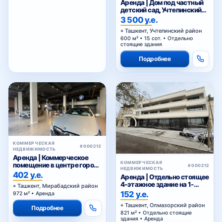
Аренда | Дом под частный
детский сад, Учтепинский
район
3 500 у.е.
Ташкент, Учтепинский район
600 м² • 15 сот. • Отдельно
стоящие здания
Подробнее
КОММЕРЧЕСКАЯ
#000213
НЕДВИЖИМОСТЬ
Аренда | Коммерческое
КОММЕРЧЕСКАЯ
помещение в центре города
#000212
НЕДВИЖИМОСТЬ
в ЖК Sapphire
402 у.е.
Аренда | Отдельно стоящее
4-этажное здание на 1-
Ташкент, Мирабадский район
линии Нурафшан
152 у.е.
972 м² • Аренда
Ташкент, Олмазорский район
Подробнее
821 м² • Отдельно стоящие
здания • Аренда