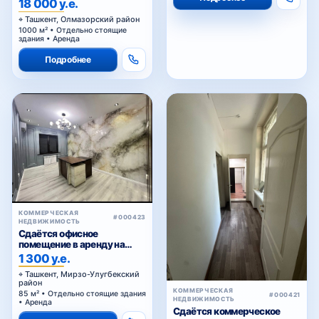
аренду
18 000 у.е.
Ташкент, Олмазорский район
1000 м² • Отдельно стоящие
здания • Аренда
Подробнее
КОММЕРЧЕСКАЯ
#000423
НЕДВИЖИМОСТЬ
Сдаётся офисное
помещение в аренду на
Паркенском
1 300 у.е.
Ташкент, Мирзо-Улугбекский
район
КОММЕРЧЕСКАЯ
85 м² • Отдельно стоящие здания
#000421
НЕДВИЖИМОСТЬ
• Аренда
Сдаётся коммерческое