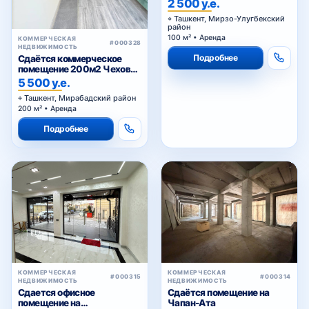
2 500 у.е.
Ташкент, Мирзо-Улугбекский
район
100 м² • Аренда
КОММЕРЧЕСКАЯ
#000328
НЕДВИЖИМОСТЬ
Подробнее
Сдаётся коммерческое
помещение 200м2 Чехова,
Тараса Шевченко
5 500 у.е.
Ташкент, Мирабадский район
200 м² • Аренда
Подробнее
КОММЕРЧЕСКАЯ
КОММЕРЧЕСКАЯ
#000315
#000314
НЕДВИЖИМОСТЬ
НЕДВИЖИМОСТЬ
Сдается офисное
Сдаётся помещение на
помещение на
Чапан-Ата