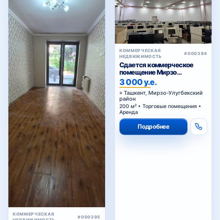
КОММЕРЧЕСКАЯ
#000394
НЕДВИЖИМОСТЬ
Сдается коммерческое
помещение Мирзо
Улугбекский район.
3 000 у.е.
Ташкент, Мирзо-Улугбекский
район
200 м² • Торговые помещения •
Аренда
Подробнее
КОММЕРЧЕСКАЯ
#000395