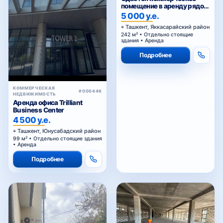
помещение в аренду рядом
Голубые купола
5 000 у.е.
Ташкент, Яккасарайский район
242 м² • Отдельно стоящие
здания • Аренда
Подробнее
КОММЕРЧЕСКАЯ
#000446
НЕДВИЖИМОСТЬ
Аренда офиса Trilliant
Business Center
4 500 у.е.
Ташкент, Юнусабадский район
99 м² • Отдельно стоящие здания
• Аренда
Подробнее