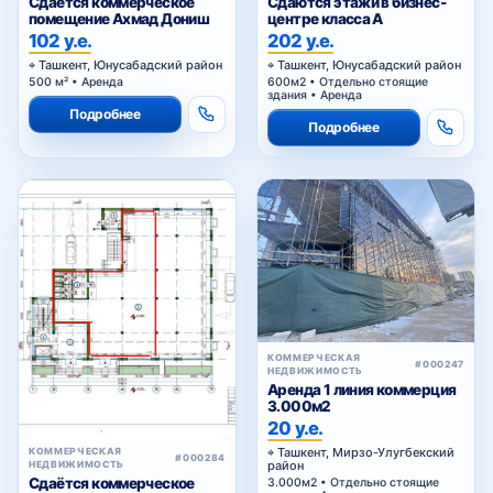
Сдаётся коммерческое
Сдаются этажи в бизнес-
помещение Ахмад Дониш
центре класса A
102 у.е.
202 у.е.
Ташкент, Юнусабадский район
Ташкент, Юнусабадский район
500 м² • Аренда
600м2 • Отдельно стоящие
здания • Аренда
Подробнее
Подробнее
КОММЕРЧЕСКАЯ
#000247
НЕДВИЖИМОСТЬ
Аренда 1 линия коммерция
3.000м2
20 у.е.
Ташкент, Мирзо-Улугбекский
КОММЕРЧЕСКАЯ
#000284
район
НЕДВИЖИМОСТЬ
Сдаётся коммерческое
3.000м2 • Отдельно стоящие