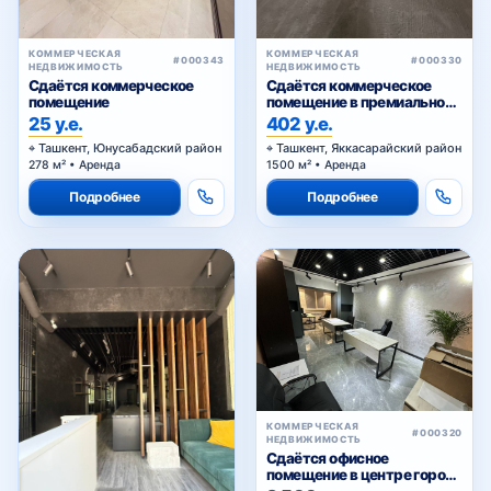
КОММЕРЧЕСКАЯ
КОММЕРЧЕСКАЯ
#000343
#000330
НЕДВИЖИМОСТЬ
НЕДВИЖИМОСТЬ
Сдаётся коммерческое
Сдаётся коммерческое
помещение
помещение в премиальном
жилом комплексе
25 у.е.
402 у.е.
Ташкент, Юнусабадский район
Ташкент, Яккасарайский район
278 м² • Аренда
1500 м² • Аренда
Подробнее
Подробнее
КОММЕРЧЕСКАЯ
#000320
НЕДВИЖИМОСТЬ
Сдаётся офисное
помещение в центре города
— Ц-1