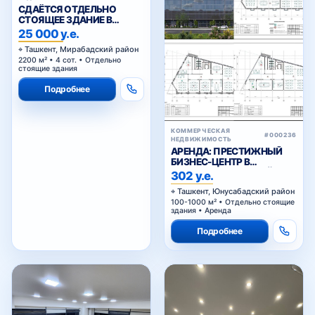
СДАЁТСЯ ОТДЕЛЬНО
СТОЯЩЕЕ ЗДАНИЕ В
АРЕНДУ В МИРАБАДСКОМ
25 000 у.е.
РАЙОНЕ
Ташкент, Мирабадский район
2200 м² • 4 сот. • Отдельно
стоящие здания
Подробнее
КОММЕРЧЕСКАЯ
#000236
НЕДВИЖИМОСТЬ
АРЕНДА: ПРЕСТИЖНЫЙ
БИЗНЕС-ЦЕНТР В
ЮНУСАБАДСКОМ РАЙОНЕ
302 у.е.
Ташкент, Юнусабадский район
100-1000 м² • Отдельно стоящие
здания • Аренда
Подробнее