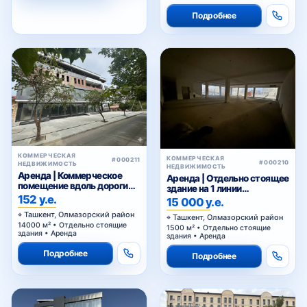
Подробнее
КОММЕРЧЕСКАЯ
КОММЕРЧЕСКАЯ
#000211
#000210
НЕДВИЖИМОСТЬ
НЕДВИЖИМОСТЬ
Аренда | Коммерческое
Аренда | Отдельно стоящее
помещение вдоль дороги
здание на 1 линии
Нурафшан
152 у.е.
Нурафшан
15 000 у.е.
Ташкент, Олмазорский район
Ташкент, Олмазорский район
14000 м² • Отдельно стоящие
1500 м² • Отдельно стоящие
здания • Аренда
здания • Аренда
Подробнее
Подробнее