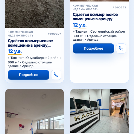
КОММЕРЧЕСКАЯ
#000372
НЕДВИЖИМОСТЬ
Сдаётся коммерческое
помещение в аренду
12 у.е.
Ташкент, Сергелийский район
КОММЕРЧЕСКАЯ
#000377
НЕДВИЖИМОСТЬ
300 м² • Отдельно стоящие
здания • Аренда
Сдаётся коммерческое
помещение в аренду,
Подробнее
Сагбан
12 у.е.
Ташкент, Юнусабадский район
600 м² • Отдельно стоящие
здания • Аренда
Подробнее