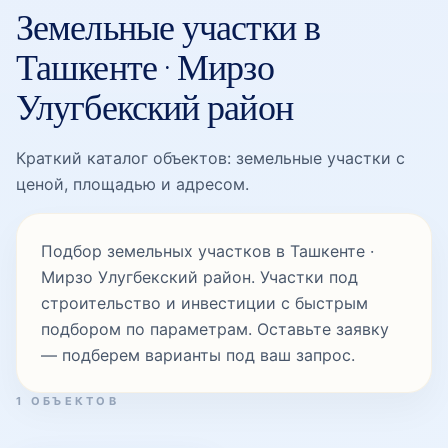
Земельные участки в
Карасу-5
Ташкенте · Мирзо
Улугбекский район
Корасув
Краткий каталог объектов: земельные участки с
ценой, площадью и адресом.
Ломоносова
Подбор земельных участков в Ташкенте ·
Мирзо Улугбекский район. Участки под
Луначарский
строительство и инвестиции с быстрым
подбором по параметрам. Оставьте заявку
— подберем варианты под ваш запрос.
Мирзо Улугбек
1 ОБЪЕКТОВ
Мирзо Улугбек проспект