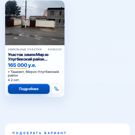
Мовароуннахр
Мустакиллик
ЗЕМЕЛЬНЫЕ УЧАСТКИ
#000032
Участок земли Мирзо
Улугбекский район
Карасу-6
165 000 у.е.
Никитина
Ташкент, Мирзо-Улугбекский
район
4.2 сот.
Подробнее
Олтинтепа
Паркентская
ПОДОБРАТЬ ВАРИАНТ