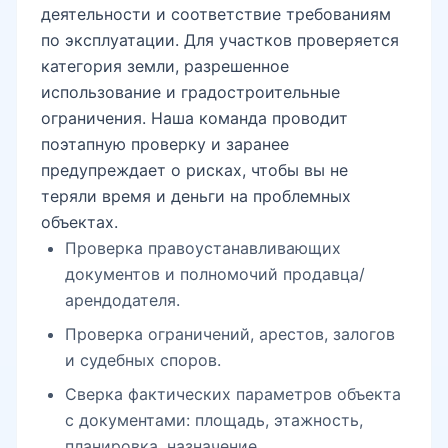
деятельности и соответствие требованиям
по эксплуатации. Для участков проверяется
Шахриобод
категория земли, разрешенное
использование и градостроительные
ограничения. Наша команда проводит
Шукур Бурханов
поэтапную проверку и заранее
предупреждает о рисках, чтобы вы не
теряли время и деньги на проблемных
Ялангач
объектах.
Проверка правоустанавливающих
документов и полномочий продавца/
метро Буюк Ипак Йули
арендодателя.
Проверка ограничений, арестов, залогов
и судебных споров.
Паркентский рынок
Сверка фактических параметров объекта
с документами: площадь, этажность,
планировка, назначение.
Мать и дитя