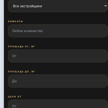
Ахмад Югнакий
КОМНАТЫ
Богишамол
ПЛОЩАДЬ ОТ, М²
Буюк Ипак Йули
ПЛОЩАДЬ ДО, М²
Дархан
Дурмон йули
ЦЕНА ОТ