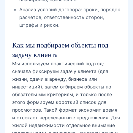
Анализ условий договора: сроки, порядок
расчетов, ответственность сторон,
Академгородок
штрафы и риски.
Как мы подбираем объекты под
Буз
задачу клиента
Мы используем практический подход:
сначала фиксируем задачу клиента (для
Универсам
жизни, сдачи в аренду, бизнеса или
инвестиций), затем отбираем объекты по
обязательным критериям, и только после
улица Мухтара Ашрафи
этого формируем короткий список для
просмотров. Такой формат экономит время
и отсекает нерелевантные предложения. Для
Институт связи
жилой недвижимости отдельное внимание
уделяем шуму, окружению, качеству дома и