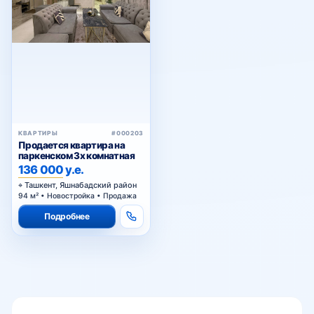
Тузель-3
ТАПОиЧ
метро Дустлик
КВАРТИРЫ
#000203
Продается квартира на
паркенском 3х комнатная
136 000 у.е.
Яшнабадский рынок
Ташкент, Яшнабадский район
94 м² • Новостройка • Продажа
Подробнее
Янгиабад базар
Куйлюк базар