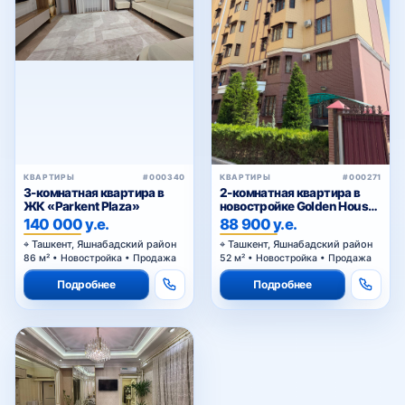
Чкалов
Шумиловский городок
КВАРТИРЫ
#000340
КВАРТИРЫ
#000271
3-комнатная квартира в
2-комнатная квартира в
Яшнабад
ЖК «Parkent Plaza»
новостройке Golden House
Паркентский, Яшнабадский
140 000 у.е.
88 900 у.е.
район — купить квартиру в
Ташкент, Яшнабадский район
Ташкент, Яшнабадский район
Ташкенте с мебелью и
86 м² • Новостройка • Продажа
52 м² • Новостройка • Продажа
техникой
Тузель-1
Подробнее
Подробнее
Тузель-2