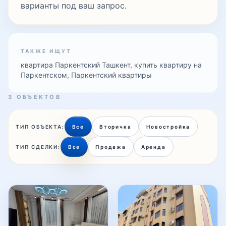
варианты под ваш запрос.
Толарык
ТАКЖЕ ИЩУТ
Тузель
квартира Паркентский Ташкент, купить квартиру на
Паркентском, Паркентский квартиры
Уйсозлар
3 ОБЪЕКТОВ
ТИП ОБЪЕКТА:
Все
Вторичка
Новостройка
УзБум
ТИП СДЕЛКИ:
Все
Продажа
Аренда
Фаргона йули
Феруза