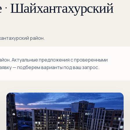
 · Шайхантахурский
Кукча
Кукча
Дарвоза
хантахурский район.
Лабзак
Навои
район. Актуальные предложения с проверенными
Самарканд
аявку — подберем варианты под ваш запрос.
Дарвоза
Себзар
Тахтапул
Тинчлик
Укчи