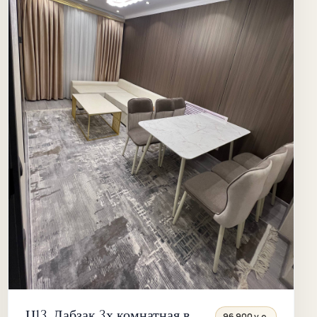
Ц13, Лабзак 3х комнатная в
96 900 у.е.