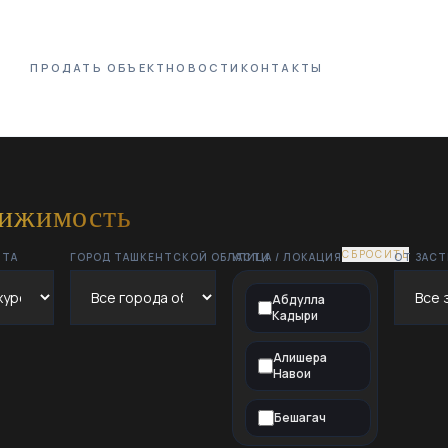
ПРОДАТЬ ОБЪЕКТ
НОВОСТИ
КОНТАКТЫ
вижимость
СБРОСИТЬ
НТА
ГОРОД ТАШКЕНТСКОЙ ОБЛАСТИ
УЛИЦА / ЛОКАЦИЯ
ОТ ЗАС
Абдулла
Кадыри
Алишера
Навои
Бешагач