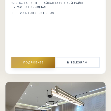
УЛИЦА:
ТАШКЕНТ, ШАЙХАНТАХУРСКИЙ РАЙОН ·
Tashkent City
НУРАФШОН ОБВОДНАЯ
ТЕЛЕФОН:
+998993415999
Анхор
Цирк
Кукельдаш
Камолон
Урда
ПОДРОБНЕЕ
В TELEGRAM
Дворец
Дружбы
народов
Алишер
Навои