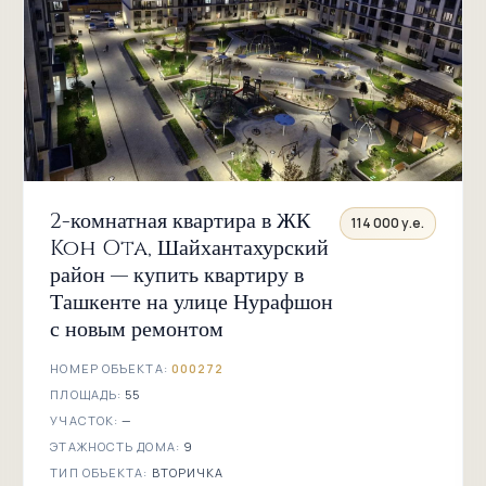
Фуркат
Хадра
Чорсу
Шайхонтохур
2-комнатная квартира в ЖК
Эски Жува
114 000 у.е.
Koh Ota, Шайхантахурский
Пахтакор
район — купить квартиру в
Ташкенте на улице Нурафшон
метро
с новым ремонтом
Пахтакор
НОМЕР ОБЪЕКТА:
000272
Халклар
ПЛОЩАДЬ:
55
Дустлиги
УЧАСТОК:
—
Дружба
ЭТАЖНОСТЬ ДОМА:
9
народов
ТИП ОБЪЕКТА:
ВТОРИЧКА