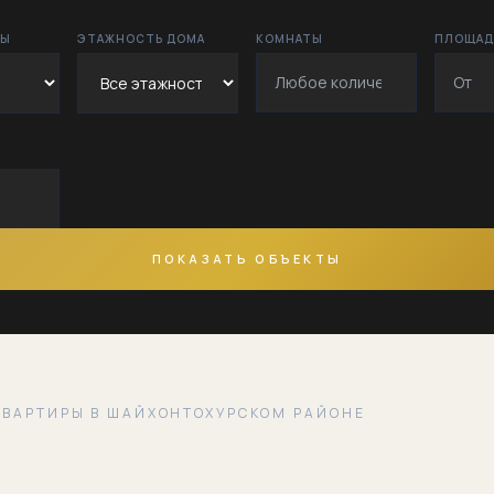
Бешёгоч
РЫ
ЭТАЖНОСТЬ ДОМА
КОМНАТЫ
ПЛОЩАДЬ
Богкуча
Бустон
Ганга
Жангок
ПОКАЗАТЬ ОБЪЕКТЫ
Заркайнар
Зулфияхоним
Ибн Сино
КВАРТИРЫ В ШАЙХОНТОХУРСКОМ РАЙОНЕ
Караташ
Корасарой