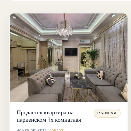
Продается квартира на
136 000 у.е.
паркенском 3х комнатная
НОМЕР ОБЪЕКТА:
000203