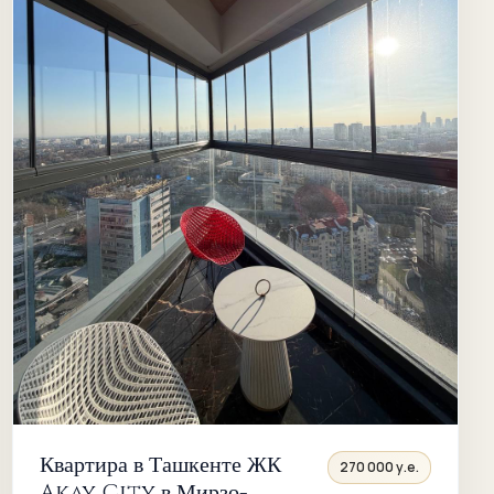
Квартира в Ташкенте ЖК
270 000 у.е.
Akay City в Мирзо-