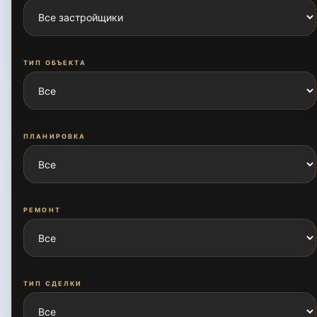
Ахмад Югнакий
ТИП ОБЪЕКТА
Богишамол
ПЛАНИРОВКА
Буюк Ипак Йули
РЕМОНТ
Дархан
Дурмон йули
ТИП СДЕЛКИ