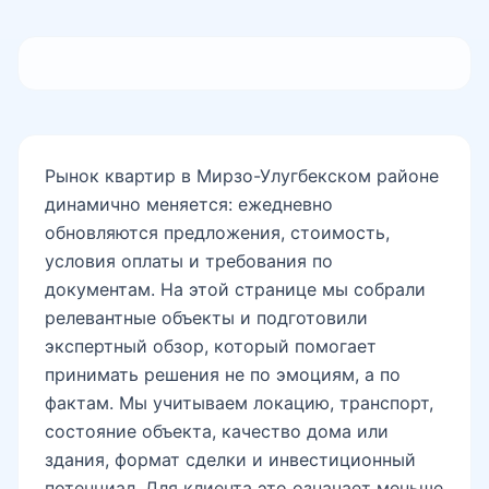
INHA
Эко-парк
Рынок квартир в Мирзо-Улугбекском районе
динамично меняется: ежедневно
Боткина
обновляются предложения, стоимость,
условия оплаты и требования по
документам. На этой странице мы собрали
Golden Face
релевантные объекты и подготовили
экспертный обзор, который помогает
принимать решения не по эмоциям, а по
Фуркат
фактам. Мы учитываем локацию, транспорт,
состояние объекта, качество дома или
здания, формат сделки и инвестиционный
потенциал. Для клиента это означает меньше