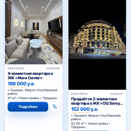
Феруза
Хамид Олимжон
Хирмонтепа
КВАРТИРЫ
#000398
4-комнатная квартира в
Ц-1
ЖК «Nova Center»
199 000 у.е.
Ташкент, Мирзо-Улугбекский
район
КВАРТИРЫ
#000351
Ц-2
97 м² • Новостройка • Продажа
Продаётся 2-комнатная
квартира в ЖК «OQ Saroy
Подробнее
Deluxe»
152 000 у.е.
Ташкент, Мирзо-Улугбекский
район
Циолковского
83,45 м² • Новостройка •
Продажа