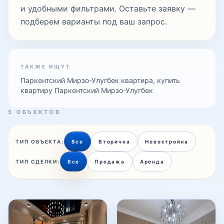
и удобными фильтрами. Оставьте заявку —
Паркентский
подберем варианты под ваш запрос.
Пушкин
ТАКЖЕ ИЩУТ
Паркентский Мирзо-Улугбек квартира, купить
квартиру Паркентский Мирзо-Улугбек
Сайрам
5 ОБЪЕКТОВ
Салар
ТИП ОБЪЕКТА:
Все
Вторичка
Новостройка
ТИП СДЕЛКИ:
Все
Продажа
Аренда
Темура Малика
ТТЗ