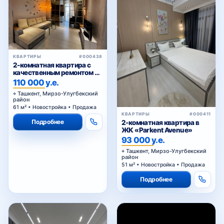
ТТЗ-1
КВАРТИРЫ
#000438
2-комнатная квартира с
ТТЗ-2
качественным ремонтом в
ЖК Parkent Avenue — 61,02
110 000 у.е.
м²
Ташкент, Мирзо-Улугбекский
район
61 м² • Новостройка • Продажа
ТТЗ-3
КВАРТИРЫ
#000411
Подробнее
2-комнатная квартира в
ЖК «Parkent Avenue»
93 000 у.е.
ТТЗ-4
Ташкент, Мирзо-Улугбекский
район
51 м² • Новостройка • Продажа
Подробнее
Университетская