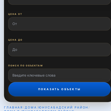
Зиёлилар
ЦЕНА ОТ
Кашгар
ЦЕНА ДО
Киёта
Киёт
ПОИСК ПО ОБЪЕКТАМ
Кулолкургон
ПОКАЗАТЬ ОБЪЕКТЫ
Матонат
ГЛАВНАЯ
/
ДОМА
/
ЮНУСАБАДСКИЙ РАЙОН
/