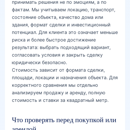
принимать решения не по эмоциям, а по
Юнусабад-10
фактам. Мы учитываем локацию, транспорт,
состояние объекта, качество дома или
здания, формат сделки и инвестиционный
Юнусабад-11
потенциал. Для клиента это означает меньше
риска и более быстрое достижение
результата: выбрать подходящий вариант,
Юнусабад-12
согласовать условия и закрыть сделку
юридически безопасно.
Стоимость зависит от формата сделки,
Юнусабад-13
площади, локации и назначения объекта. Для
корректного сравнения мы отдельно
анализируем продажу и аренду, полную
Юнусабад-14
стоимость и ставки за квадратный метр.
Что проверять перед покупкой или
Юнусабад-15
арендой