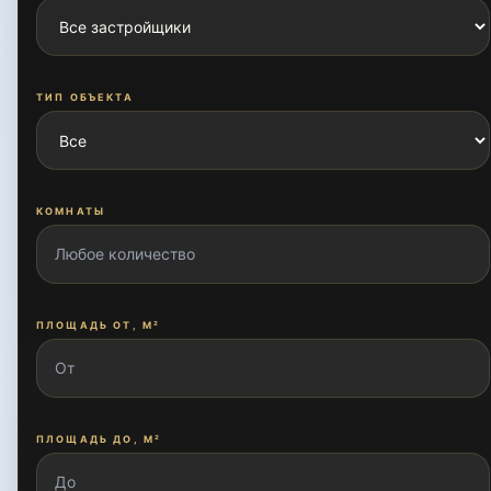
Бадамзар
ТИП ОБЪЕКТА
Бодомзор
КОМНАТЫ
Бодомзор йули
ПЛОЩАДЬ ОТ, М²
Богишамол
Гулшан
ПЛОЩАДЬ ДО, М²