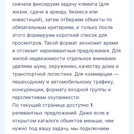
сначала фиксируем задачу клиента (для
Ботанический сад
жизни, сдачи в аренду, бизнеса или
инвестиций), затем отбираем объекты по
обязательным критериям, и только после
Mega Planet
этого формируем короткий список для
просмотров. Такой формат экономит время
и отсекает нерелевантные предложения. Для
Универсам Юнусабад
жилой недвижимости отдельное внимание
уделяем шуму, окружению, качеству дома и
транспортной логистике. Для коммерции —
Юнусабад-19
пешеходному и автомобильному трафику,
конкуренции, формату входной группы и
перспективам окупаемости.
По текущей странице доступно
1
Минор мечеть
релевантных предложений. Даже если в
открытом каталоге объектов меньше, чем
нужно под вашу задачу, мы подключаем
Ташкентленд