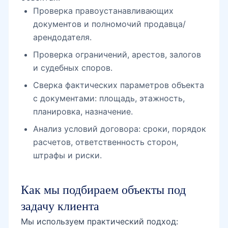
Проверка правоустанавливающих
документов и полномочий продавца/
арендодателя.
Шахристан
Проверка ограничений, арестов, залогов
и судебных споров.
метро Шахристан
Сверка фактических параметров объекта
с документами: площадь, этажность,
планировка, назначение.
Телебашня
Анализ условий договора: сроки, порядок
расчетов, ответственность сторон,
штрафы и риски.
Узэкспоцентр
Как мы подбираем объекты под
задачу клиента
Японский сад
Мы используем практический подход: