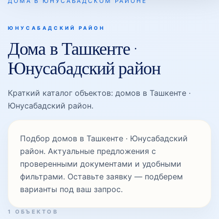
ДОМА В ЮНУСАБАДСКОМ РАЙОНЕ
Минор
ЮНУСАБАДСКИЙ РАЙОН
Дома в Ташкенте ·
Юнусабадский район
Осиё
Краткий каталог объектов: домов в Ташкенте ·
Туркистон
Юнусабадский район.
Подбор домов в Ташкенте · Юнусабадский
Универсам
район. Актуальные предложения с
проверенными документами и удобными
фильтрами. Оставьте заявку — подберем
Уста Ширин
варианты под ваш запрос.
1 ОБЪЕКТОВ
Халкобод