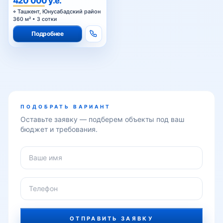
420 000 у.е.
м² с качественным
Ташкент, Юнусабадский район
ремонтом
Шахристанская
360 м² • 3 сотки
Подробнее
Юнусабад
Юнусабад-1
ПОДОБРАТЬ ВАРИАНТ
Оставьте заявку — подберем объекты под ваш
бюджет и требования.
Юнусабад-2
Юнусабад-3
Юнусабад-4
ОТПРАВИТЬ ЗАЯВКУ