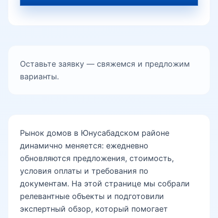
Юнусабад-5
Оставьте заявку — свяжемся и предложим
Юнусабад-6
варианты.
Юнусабад-7
Рынок домов в Юнусабадском районе
динамично меняется: ежедневно
Юнусабад-8
обновляются предложения, стоимость,
условия оплаты и требования по
документам. На этой странице мы собрали
Юнусабад-9
релевантные объекты и подготовили
экспертный обзор, который помогает