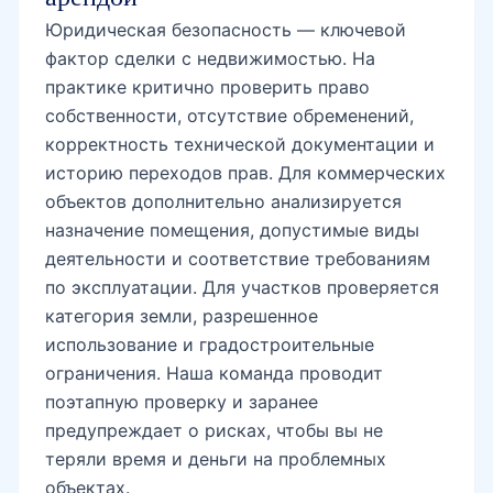
Юридическая безопасность — ключевой
Юнусабад-16
фактор сделки с недвижимостью. На
практике критично проверить право
собственности, отсутствие обременений,
Юнуса Раджаби
корректность технической документации и
историю переходов прав. Для коммерческих
объектов дополнительно анализируется
Янги Юнусобод
назначение помещения, допустимые виды
деятельности и соответствие требованиям
по эксплуатации. Для участков проверяется
категория земли, разрешенное
Юнусабадский базар
использование и градостроительные
ограничения. Наша команда проводит
поэтапную проверку и заранее
метро Минор
предупреждает о рисках, чтобы вы не
теряли время и деньги на проблемных
объектах.
метро Бодомзор