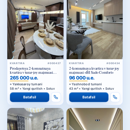
KVARTIRA
#000437
KVARTIRA
#000434
Prodayotsya 2-komnatnaya
2-komnatnaya kvartira v turar-joy
kvartira v turar-joy majmuasi
majmuasi «BI Sado Comfort»
«Piramit Tower»
265 000 u.e.
96 000 u.e.
Yakkasaroy tumani
Yashnobod tumani
58 m² • Yangi qurilish • Sotuv
43 m² • Yangi qurilish • Sotuv
Batafsil
Batafsil