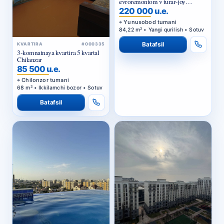
evroremontom v turar-joy
majmuasi «Kazakhstan»
220 000 u.e.
Yunusobod tumani
84,22 m² • Yangi qurilish • Sotuv
Batafsil
KVARTIRA
#000335
3-komnatnaya kvartira 5 kvartal
Chilanzar
85 500 u.e.
Chilonzor tumani
68 m² • Ikkilamchi bozor • Sotuv
Batafsil