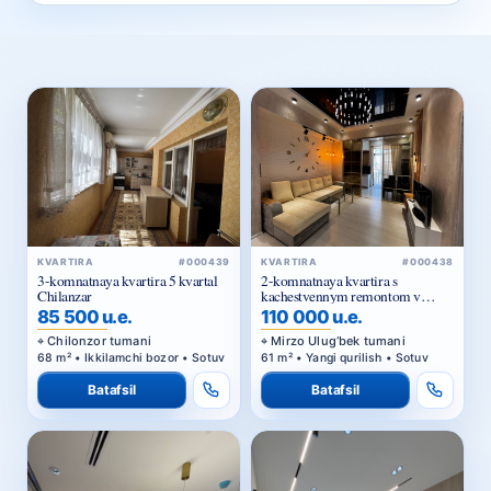
KVARTIRA
#000439
KVARTIRA
#000438
3-komnatnaya kvartira 5 kvartal
2-komnatnaya kvartira s
Chilanzar
kachestvennym remontom v
turar-joy majmuasi Parkent
85 500 u.e.
110 000 u.e.
Avenue — 61,02 m²
Chilonzor tumani
Mirzo Ulug‘bek tumani
68 m² • Ikkilamchi bozor • Sotuv
61 m² • Yangi qurilish • Sotuv
Batafsil
Batafsil