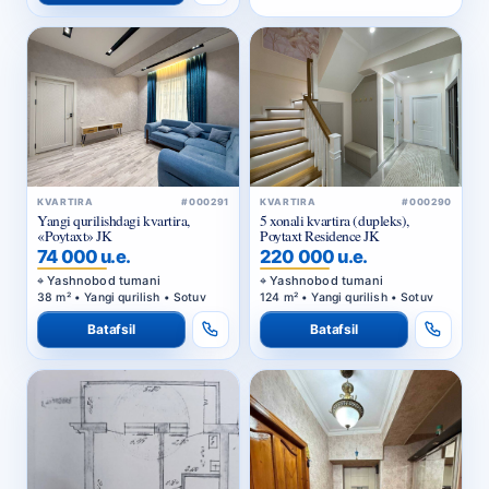
KVARTIRA
#000291
KVARTIRA
#000290
Yangi qurilishdagi kvartira,
5 xonali kvartira (dupleks),
«Poytaxt» JK
Poytaxt Residence JK
74 000 u.e.
220 000 u.e.
Yashnobod tumani
Yashnobod tumani
38 m² • Yangi qurilish • Sotuv
124 m² • Yangi qurilish • Sotuv
Batafsil
Batafsil