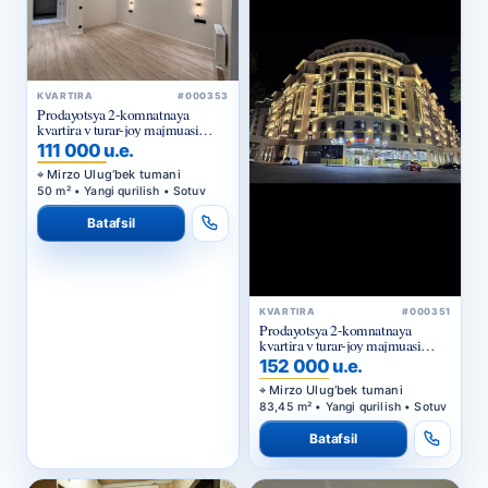
KVARTIRA
#000353
Prodayotsya 2-komnatnaya
kvartira v turar-joy majmuasi
«Darkhan Avenue»
111 000 u.e.
Mirzo Ulug‘bek tumani
50 m² • Yangi qurilish • Sotuv
Batafsil
KVARTIRA
#000351
Prodayotsya 2-komnatnaya
kvartira v turar-joy majmuasi
«OQ Saroy Deluxe»
152 000 u.e.
Mirzo Ulug‘bek tumani
83,45 m² • Yangi qurilish • Sotuv
Batafsil