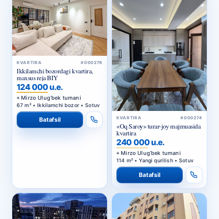
KVARTIRA
#000276
Ikkilamchi bozordagi kvartira,
maxsus reja BIY
124 000 u.e.
Mirzo Ulug‘bek tumani
67 m² • Ikkilamchi bozor • Sotuv
KVARTIRA
#000274
Batafsil
«Oq Saroy» turar-joy majmuasida
kvartira
240 000 u.e.
Mirzo Ulug‘bek tumani
114 m² • Yangi qurilish • Sotuv
Batafsil