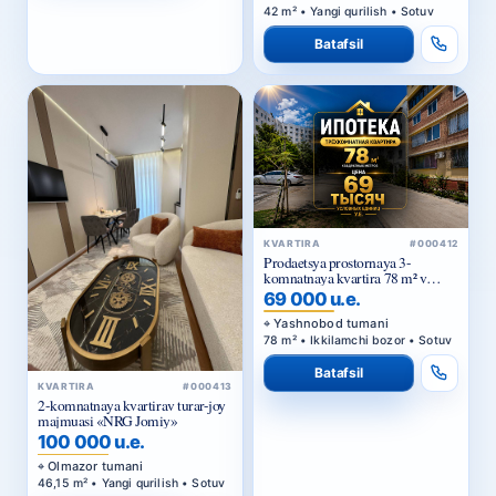
42 m² • Yangi qurilish • Sotuv
Batafsil
KVARTIRA
#000412
Prodaetsya prostornaya 3-
komnatnaya kvartira 78 m² v
Tuzele-2, Yashnabadskiy rayon —
69 000 u.e.
vozmozhna pokupka v ipoteku
Yashnobod tumani
78 m² • Ikkilamchi bozor • Sotuv
Batafsil
KVARTIRA
#000413
2-komnatnaya kvartirav turar-joy
majmuasi «NRG Jomiy»
100 000 u.e.
Olmazor tumani
46,15 m² • Yangi qurilish • Sotuv