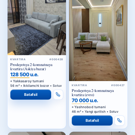
KVARTIRA
#000428
Prodayotsya 2-komnatnaya
kvartira (Askiya bazar)
128 500 u.e.
Yakkasaroy tumani
56 m² • Ikkilamchi bozor • Sotuv
KVARTIRA
#000427
Prodayotsya 2-komnatnaya
kvartira (evro)
Batafsil
70 000 u.e.
Yashnobod tumani
46 m² • Yangi qurilish • Sotuv
Batafsil