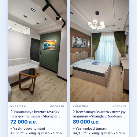
KVARTIRA
#000425
KVARTIRA
#000426
2-komnatnaya kvartira v turar-joy
2-komnatnaya kvartira (evro) v
majmuasi «Shanghai Residence
turar-joy majmuasi «Shanghai
(China House)»
Residence (China House)»
89 000 u.e.
72 000 u.e.
Yashnobod tumani
Yashnobod tumani
64,35 m² • Yangi qurilish • Sotuv
49,31 m² • Yangi qurilish • Sotuv