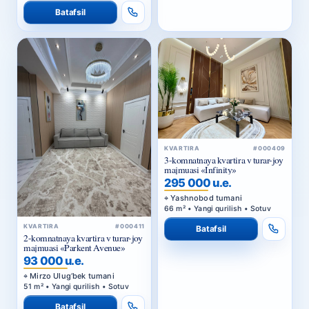
Batafsil
KVARTIRA
#000409
3-komnatnaya kvartira v turar-joy
majmuasi «Infinity»
295 000 u.e.
Yashnobod tumani
66 m² • Yangi qurilish • Sotuv
KVARTIRA
#000411
Batafsil
2-komnatnaya kvartira v turar-joy
majmuasi «Parkent Avenue»
93 000 u.e.
Mirzo Ulug‘bek tumani
51 m² • Yangi qurilish • Sotuv
Batafsil