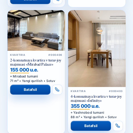
KVARTIRA
#000406
2-komnatnaya kvartira v turar-joy
majmuasi «Mirabad Palace»
155 000 u.e.
Mirabad tumani
71 m² • Yangi qurilish • Sotuv
Batafsil
KVARTIRA
#000403
4-komnatnaya kvartira v turar-joy
majmuasi «Infinity»
355 000 u.e.
Yashnobod tumani
88 m² • Yangi qurilish • Sotuv
Batafsil