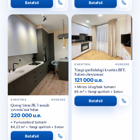
Batafsil
Batafsil
KVARTIRA
#000292
Yangi qurilishdagi kvartira BIY,
Salom choyxonasi
121 000 u.e.
Mirzo Ulug‘bek tumani
65 m² • Yangi qurilish • Sotuv
KVARTIRA
#000293
Batafsil
Qozog‘iston JK 3 xonali
yevrota’mir bilan
220 000 u.e.
Yunusobod tumani
84,22 m² • Yangi qurilish • Sotuv
Batafsil