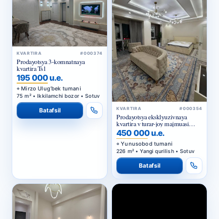
KVARTIRA
#000374
Prodayotsya 3-komnatnaya
kvartira Ts1
195 000 u.e.
Mirzo Ulug‘bek tumani
75 m² • Ikkilamchi bozor • Sotuv
KVARTIRA
#000354
Batafsil
Prodayotsya eksklyuzivnaya
kvartira v turar-joy majmuasi
«Megapolis»
450 000 u.e.
Yunusobod tumani
226 m² • Yangi qurilish • Sotuv
Batafsil