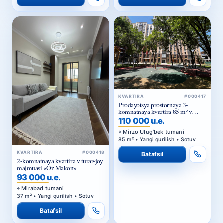
KVARTIRA
#000417
Prodayotsya prostornaya 3-
komnatnaya kvartira 85 m² v
turar-joy majmuasi Golden House
110 000 u.e.
— Mirzo-Ulugbekskiy rayon
Mirzo Ulug‘bek tumani
85 m² • Yangi qurilish • Sotuv
KVARTIRA
#000418
Batafsil
2-komnatnaya kvartira v turar-joy
majmuasi «Oz Makon»
93 000 u.e.
Mirabad tumani
37 m² • Yangi qurilish • Sotuv
Batafsil