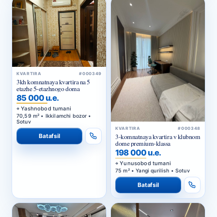
KVARTIRA
#000349
3kh komnatnaya kvartira na 5
etazhe 5-etazhnogo doma
85 000 u.e.
Yashnobod tumani
70,59 m² • Ikkilamchi bozor •
Sotuv
KVARTIRA
#000348
Batafsil
3-komnatnaya kvartira v klubnom
dome premium-klassa
198 000 u.e.
Yunusobod tumani
75 m² • Yangi qurilish • Sotuv
Batafsil