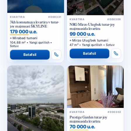
KVARTIRA
#000331
KVARTIRA
#000306
3kh komnatnaya kvartira v turar-
NRG Mirzo Ulugbek turar-joy
joy majmuasi SKYLINE
majmuasida kvartira
179 000 u.e.
99 000 u.e.
Mirabad tumani
Mirzo Ulug‘bek tumani
104,68 m² • Yangi qurilish •
47 m² • Yangi qurilish • Sotuv
Sotuv
Batafsil
Batafsil
KVARTIRA
#000302
Prestige Garden turar-joy
majmuasida kvartira
70 000 u.e.