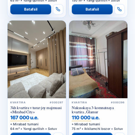
65 m² • Yangi qurilish • Sotuv
150 m² • Yangi qurilish • Sotuv
Batafsil
Batafsil
KVARTIRA
#000297
KVARTIRA
#000296
3kh kvartira v turar-joy majmuasi
Nukusskaya 3-komnatnaya
«Mirabad City»
kvartira , Glamur
167 000 u.e.
110 000 u.e.
Mirabad tumani
Mirabad tumani
64 m² • Yangi qurilish • Sotuv
75 m² • Ikkilamchi bozor • Sotuv