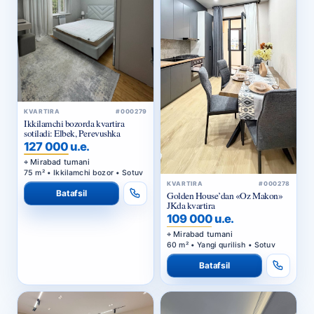
KVARTIRA
#000279
Ikkilamchi bozorda kvartira
sotiladi: Elbek, Perevushka
127 000 u.e.
Mirabad tumani
75 m² • Ikkilamchi bozor • Sotuv
KVARTIRA
#000278
Batafsil
Golden House’dan «Oz Makon»
JKda kvartira
109 000 u.e.
Mirabad tumani
60 m² • Yangi qurilish • Sotuv
Batafsil