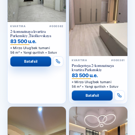
KVARTIRA
#000382
2-komnatnaya kvartira
Parkenskiy ,Tsiolkovskaya
83 500 u.e.
Mirzo Ulug‘bek tumani
56 m² • Yangi qurilish • Sotuv
KVARTIRA
#000381
Batafsil
Prodayotsya 2-komnatnaya
kvartira Parkenskiy
83 500 u.e.
Mirzo Ulug‘bek tumani
56 m² • Yangi qurilish • Sotuv
Batafsil