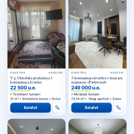
KVARTIRA
#000396
KVARTIRA
#000391
V g. Chirchike prodaetsya 1
3-komnatnaya kvartira v turar-joy
komnatnaya kvartira
majmuasi «Parkwood»
22 500 u.e.
249 000 u.e.
Toshkent tumani
Mirabad tumani
31 m² • Ikkilamchi bozor • Sotuv
73,18 m² • Yangi qurilish • Sotuv
Batafsil
Batafsil