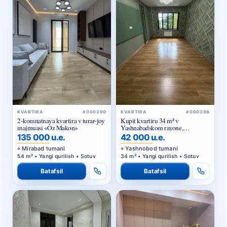
KVARTIRA
#000390
KVARTIRA
#000386
2-komnatnaya kvartira v turar-joy
Kupit kvartiru 34 m² v
majmuasi «Oz Makon»
Yashnabadskom rayone,
Asalobod-2 — kirpichnyy dom,
135 000 u.e.
42 000 u.e.
podkhodit pod ofis
Mirabad tumani
Yashnobod tumani
54 m² • Yangi qurilish • Sotuv
34 m² • Yangi qurilish • Sotuv
Batafsil
Batafsil