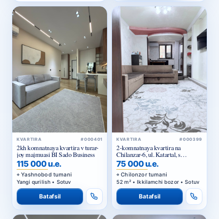
KVARTIRA
#000401
KVARTIRA
#000399
2kh komnatnaya kvartira v turar-
2-komnatnaya kvartira na
joy majmuasi BI Sado Business
Chilanzar-6, ul. Katartal, s
mebelyu i tekhnikoy
115 000 u.e.
75 000 u.e.
Yashnobod tumani
Chilonzor tumani
Yangi qurilish • Sotuv
52 m² • Ikkilamchi bozor • Sotuv
Batafsil
Batafsil