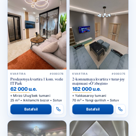
KVARTIRA
#000378
KVARTIRA
#000375
Prodayotsya kvartira 1 kom. vozle
2-komnatnaya kvartira v turar-joy
IT Park
majmuasi «O’zbegim»
62 000 u.e.
162 000 u.e.
Mirzo Ulug‘bek tumani
Yakkasaroy tumani
25 m² • Ikkilamchi bozor • Sotuv
70 m² • Yangi qurilish • Sotuv
Batafsil
Batafsil