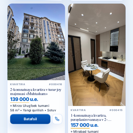
KVARTIRA
#000416
2-komnatnaya kvartira v turar-joy
majmuasi «Muhtasham»
139 000 u.e.
Mirzo Ulug‘bek tumani
58 m² • Yangi qurilish • Sotuv
KVARTIRA
#000415
1-komnatnaya kvartira,
pereplanirovannaya v 2-
Batafsil
komnatnuyu, v turar-joy majmuasi
157 000 u.e.
«Parkwood»
Mirabad tumani