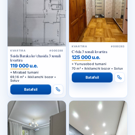
KVARTIRA
#000283
C-6da 3 xonali kvartira
KVARTIRA
#000288
Saida Baraka ko‘chasida 3 xonali
125 000 u.e.
kvartira
Yunusobod tumani
119 000 u.e.
70 m² • Ikkilamchi bozor • Sotuv
Mirabad tumani
Batafsil
69,16 m² • Ikkilamchi bozor •
Sotuv
Batafsil