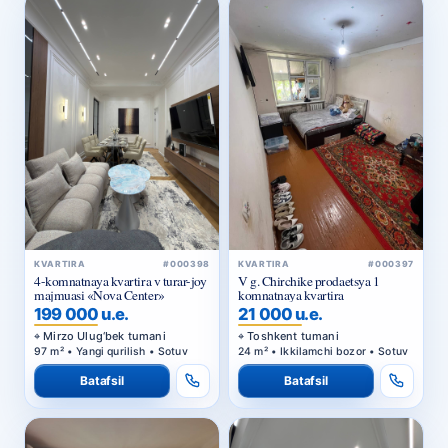
KVARTIRA
#000398
KVARTIRA
#000397
4-komnatnaya kvartira v turar-joy
V g. Chirchike prodaetsya 1
majmuasi «Nova Center»
komnatnaya kvartira
199 000 u.e.
21 000 u.e.
Mirzo Ulug‘bek tumani
Toshkent tumani
97 m² • Yangi qurilish • Sotuv
24 m² • Ikkilamchi bozor • Sotuv
Batafsil
Batafsil