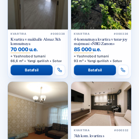
KVARTIRA
#000338
KVARTIRA
#000336
Kvartira v makhalle Almaz 3kh
4-komnatnaya kvartira v turar-joy
komnatnaya
majmuasi «NRG Zamon»
70 000 u.e.
85 000 u.e.
Yashnobod tumani
Yashnobod tumani
66,6 m² • Yangi qurilish • Sotuv
93 m² • Yangi qurilish • Sotuv
Batafsil
Batafsil
KVARTIRA
#000332
3kh kom. kvartira s