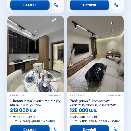
Batafsil
Batafsil
KVARTIRA
#000422
KVARTIRA
#000419
3-komnatnaya kvartira v turar-joy
Prodayotsya 3-komnatnaya
majmuasi «Skyline»
kvartira ryadom s Gospitalnym
rynkom
213 000 u.e.
135 000 u.e.
Mirabad tumani
Mirabad tumani
76 m² • Yangi qurilish • Sotuv
65 m² • Ikkilamchi bozor • Sotuv
Batafsil
Batafsil