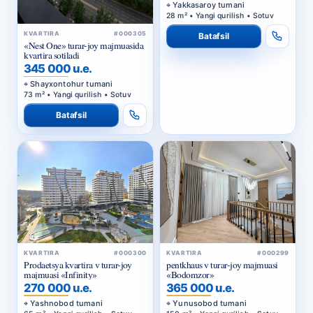
Yakkasaroy tumani
28 m² • Yangi qurilish • Sotuv
KVARTIRA
#000305
Batafsil
«Nest One» turar-joy majmuasida
kvartira sotiladi
345 000 u.e.
Shayxontohur tumani
73 m² • Yangi qurilish • Sotuv
Batafsil
KVARTIRA
#000300
KVARTIRA
#000299
Prodaetsya kvartira v turar-joy
pentkhaus v turar-joy majmuasi
majmuasi «Infinity»
«Bodomzor»
270 000 u.e.
365 000 u.e.
Yashnobod tumani
Yunusobod tumani