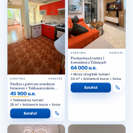
KVARTIRA
#000379
Prodayotsya kvartira 1
komnatnaya Yalangach
64 000 u.e.
Mirzo Ulug‘bek tumani
33 m² • Ikkilamchi bozor • Sotuv
KVARTIRA
#000380
Studiya s gotovym arendnym
biznesom v Yakkasarayskom
Batafsil
rayone Tashkenta
45 900 u.e.
Yakkasaroy tumani
28 m² • Ikkilamchi bozor • Sotuv
Batafsil