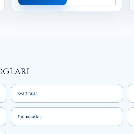
oglari
Kvartiralar
Taunxauslar