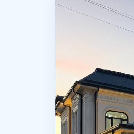
muammo shundaki, ular rasmga oshiq
Hujjatlar qanchalik tushunarli? Ya
shovqin darajasi aslida qanday? Bi
faqat devorlar va kvadrat metrlar e
Alohida masala — yuridik tozaligi.
buni hujjatlar bilan tasdiqlab olis
pasporti va davlat reyestri esa ob
Yana bir muhim jihat — hissiyotga b
boy berishdan qo‘rqadi. Ammo ko‘c
necha kun ajratgan ma’qul, keyin es
hal qilishga to‘g‘ri kelmaydi. Aga
foyda o‘rtasidagi tanlov. Chiroyli 
maydon qog‘ozda quvontirishi mumk
uning ortida butun «foyda»ni tezda
berish muhim. Men yashash uchun 
sarmoyaning xavfsizligi qaysi bir
kiritishga tayyormanmi? Bu savolla