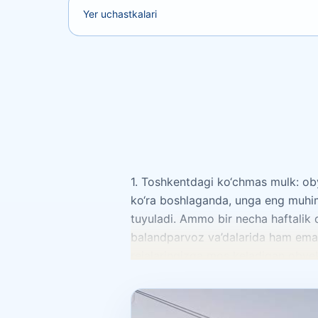
Yer uchastkalari
1. Toshkentdagi ko‘chmas mulk: ob
ko‘ra boshlaganda, unga eng muhimi
tuyuladi. Ammo bir necha haftalik 
balandparvoz va’dalarida ham emas
rejalaringizga mos keladigan obyek
yashash va har kuni yo‘lda vaqt yo
va xotirjamlik hissi. Kimdir kvartir
aynan bir xil obyekt bir xaridor uc