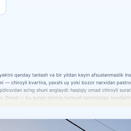
yektni qanday tanlash va bir yildan keyin afsuslanmaslik I
 — chiroyli kvartira, yaxshi uy yoki bozor narxidan pastr
qidiruvdan so‘ng shuni anglaydi: haqiqiy omad chiroyli sura
. Omad — bu aynan sizning turmush tarzingizga, byudjeting
t. Bugun Toshkentdagi ko‘chmas mulkni turlicha tanlashadi.
‘qotmaslik muhim. Boshqalar uchun esa birinchi o‘rinda — so
aga investitsiya sifatida qaraydi, kimdir esa oila ko‘p yillar 
hun ideal bo‘lishi, boshqasi uchun esa xato bo‘lishi mumkin