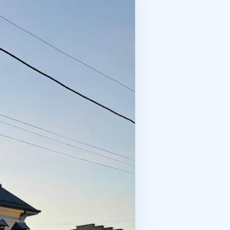
a har kuni yashash qulaymi?
ormi? Ertalab va kechqurun bu yerda
dagi to‘g‘ri ko‘chmas mulk — bu
timdan keyingi ishonch hissi hamdir.
apni shunchaki eshitish emas, balki
lat ro‘yxatidan o‘tkaziladi, kadastr
sdiqlashda asosiy rol o‘ynaydi.
etadi va xaridor imkoniyatni qo‘ldan
mmatga tushadi. Tekshiruvga bir
 bog‘liq muammolarni oylar davomida
oim bugungi istaklar bilan ertangi
da qadriyat bo‘lib qoladi. Katta
ozibador ko‘rinadi, ammo ba’zan
idor uchun o‘ziga halol savollar
aylik, daromadlilik yoki
erakmi yoki ta’mirga sarmoya
tga chiqaradi va kuchni ancha