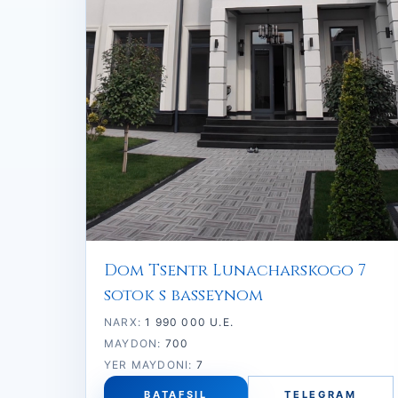
Dom Tsentr Lunacharskogo 7
sotok s basseynom
NARX:
1 990 000 U.E.
MAYDON:
700
YER MAYDONI:
7
BATAFSIL
TELEGRAM