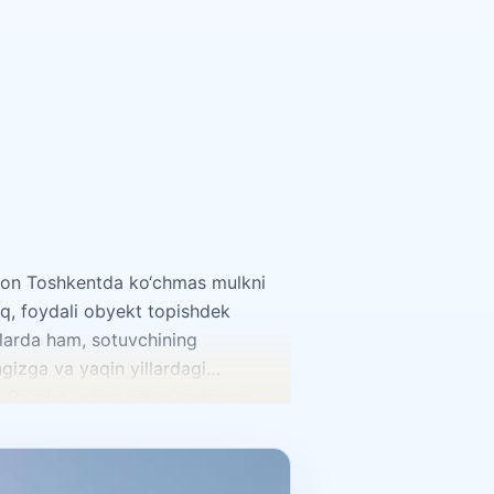
nson Toshkentda ko‘chmas mulkni
oq, foydali obyekt topishdek
tlarda ham, sotuvchining
izga va yaqin yillardagi
 Ba’zilar uchun ishga yaqinroq
kinlik, hovli, yaqin atrofda maktab
yashaydigan uy izlaydi. Shu sababli
. Xaridorlarda eng ko‘p uchraydigan