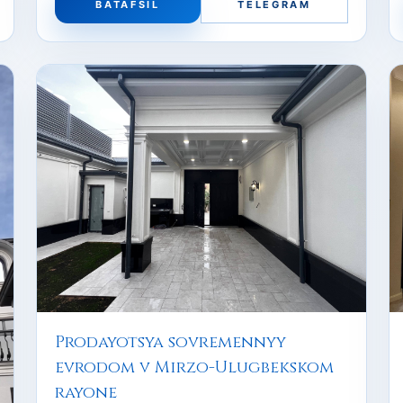
BATAFSIL
TELEGRAM
Prodayotsya sovremennyy
evrodom v Mirzo-Ulugbekskom
rayone