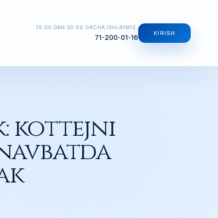
10:00 DAN 20:00 GACHA ISHLAYMIZ.
KIRISH
71-200-01-16
: kottejni
 navbatda
ak