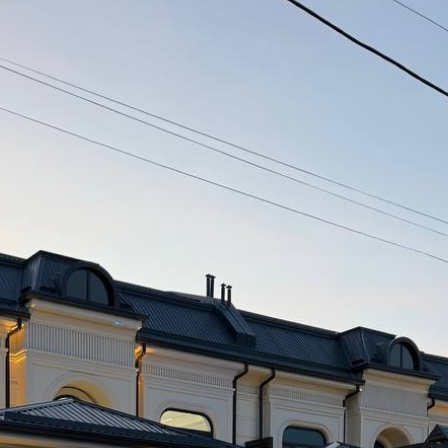
 bo‘lib qolishadi va asosiy savollarni unutishadi. Bu yerd
qin atrofda do‘konlar, maktablar, transport, avtoturargoh b
r necha yildan keyin bu hudud bilan nima bo‘ladi? Toshkent
mas. Bu yana hudud, qo‘shnilar, infratuzilma, likvidlik va bi
 Sotib olishdan oldin sotuvchidan “hammasi joyida” degan g
h muhim. O‘zbekistonda ko‘chmas mulkka bo‘lgan huquqlar dav
yekt haqidagi ma’lumotlar hamda unga bo‘lgan huquqlarni ta
erilib xarid qilmaslik. Ba’zan yaxshi obyekt tezda sotilib k
hmas mulk masalalarida shoshqaloqlik deyarli har doim qi
a hujjatlar, ta’mir, qo‘shnilar yoki noqulay lokatsiya bilan
r chuqurroq qarasak, Toshkentdagi ko‘chmas mulk — bu har d
ta’mir eskirishi mumkin, ammo yaxshi joylashuv yillar davomi
in, lekin noqulay reja har kuni asabga tegadi. Past narx j
 yeb yuboradigan qo‘shimcha xarajatlar yashirin bo‘ladi. Xar
olamanmi yoki qayta sotish uchunmi? Men uchun maqom, qul
i muhimroq? Menga darhol ko‘chib kirsa bo‘ladigan obyekt k
rga javoblar mos kelmaydigan variantlarning yarmisini che