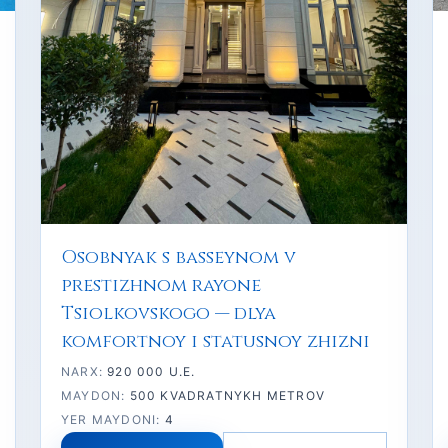
Osobnyak s basseynom v
prestizhnom rayone
Tsiolkovskogo — dlya
komfortnoy i statusnoy zhizni
NARX:
920 000 U.E.
MAYDON:
500 KVADRATNYKH METROV
YER MAYDONI:
4