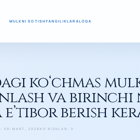
MULKNI SOTISH
YANGILIKLAR
ALOQA
VA BIRINCHI NAVBATDA NIMALARGA E’TIBOR BERISH KERAK
gi ko‘chmas mulk
nlash va birinchi
e’tibor berish ker
: 09-MART, 2026
KO‘RISHLAR: 0