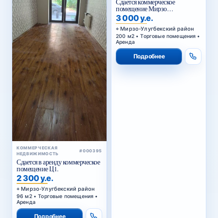
помещение Мирзо
Улугбекский район.
3 000 у.е.
Мирзо-Улугбекский район
200 м2 • Торговые помещения •
Аренда
Подробнее
КОММЕРЧЕСКАЯ
#000395
НЕДВИЖИМОСТЬ
Сдается в аренду коммерческое
помещение Ц1.
2 300 у.е.
Мирзо-Улугбекский район
96 м2 • Торговые помещения •
Аренда
Подробнее