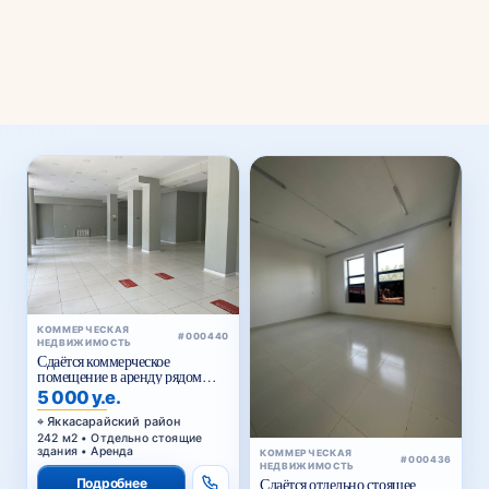
⌄
Районы
КОММЕРЧЕСКАЯ
#000440
НЕДВИЖИМОСТЬ
Сдаётся коммерческое
помещение в аренду рядом
Голубые купола
5 000 у.е.
Яккасарайский район
242 м2 • Отдельно стоящие
здания • Аренда
КОММЕРЧЕСКАЯ
#000436
НЕДВИЖИМОСТЬ
Подробнее
Сдаётся отдельно стоящее