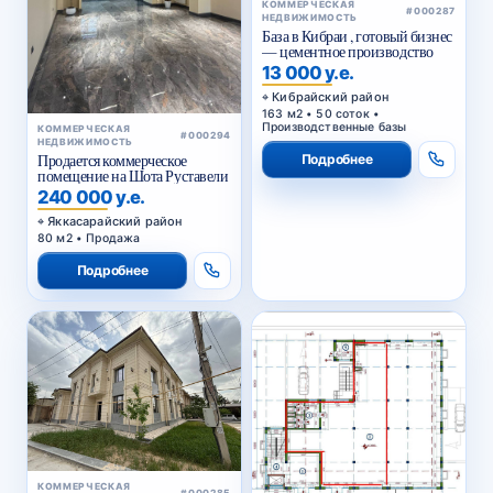
НЕДВИЖИМОСТЬ
База в Кибраи , готовый бизнес
— цементное производство
13 000 у.е.
Кибрайский район
163 м2 • 50 соток •
Производственные базы
КОММЕРЧЕСКАЯ
#000294
НЕДВИЖИМОСТЬ
Подробнее
Продается коммерческое
помещение на Шота Руставели
240 000 у.е.
Яккасарайский район
80 м2 • Продажа
Подробнее
КОММЕРЧЕСКАЯ
#000285
НЕДВИЖИМОСТЬ