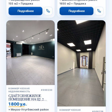
155 м2 • Продажа
1650 м2 • Продажа
Подробнее
Подробнее
КОММЕРЧЕСКАЯ
#000230
НЕДВИЖИМОСТЬ
СДАЁТСЯ НЕЖИЛОЕ
ПОМЕЩЕНИЕ НА Ц2, 2
ЛИНИЯ ВДОЛЬ ДОРОГИ
1 800 у.е.
Мирзо-Улугбекский район
КОММЕРЧЕСКАЯ
#000229
100 м2 • Аренда
НЕДВИЖИМОСТЬ