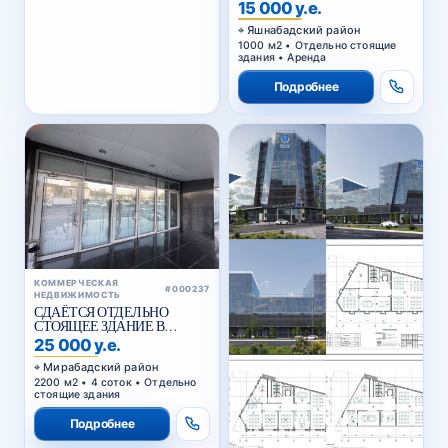
Яшнабадский район
1000 м2 • Отдельно стоящие
здания • Аренда
Подробнее
КОММЕРЧЕСКАЯ
#000237
НЕДВИЖИМОСТЬ
СДАЁТСЯ ОТДЕЛЬНО
СТОЯЩЕЕ ЗДАНИЕ В
АРЕНДУ В МИРАБАДСКОМ
25 000 у.е.
РАЙОНЕ
Мирабадский район
2200 м2 • 4 соток • Отдельно
стоящие здания
Подробнее