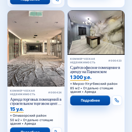
КОММЕРЧЕСКАЯ
#000423
НЕДВИЖИМОСТЬ
Сдаётся офисное помещение в
аренду на Паркенском
1 300 у.е.
Мирзо-Улугбекский район
85 м2 • Отдельно стоящие
КОММЕРЧЕСКАЯ
здания • Аренда
#000424
НЕДВИЖИМОСТЬ
Аренда торговых помещений в
Подробнее
строительном торговом центре
у Жомий базара в Ташкенте
15 у.е.
Олмазорский район
50 м2 • Отдельно стоящие
здания • Аренда
Подробнее