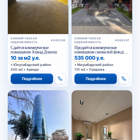
КОММЕРЧЕСКАЯ
КОММЕРЧЕСКАЯ
#000308
#000307
НЕДВИЖИМОСТЬ
НЕДВИЖИМОСТЬ
Сдаётся коммерческое
Продаётся коммерческое
помещение Ахмад Дониш
помещение (нежилой фонд)
Чехова
10 за м2 у.е.
535 000 у.е.
Юнусабадский район
Мирабадский район
500 м2 • Аренда
110 м2 • Продажа
Подробнее
Подробнее