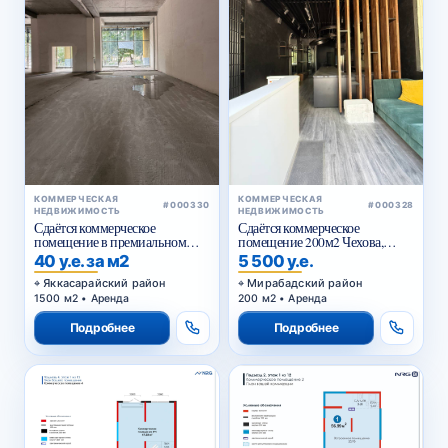
КОММЕРЧЕСКАЯ
КОММЕРЧЕСКАЯ
#000330
#000328
НЕДВИЖИМОСТЬ
НЕДВИЖИМОСТЬ
Сдаётся коммерческое
Сдаётся коммерческое
помещение в премиальном
помещение 200м2 Чехова,
жилом комплексе
Тараса Шевченко
40 у.е. за м2
5 500 у.е.
Яккасарайский район
Мирабадский район
1500 м2 • Аренда
200 м2 • Аренда
Подробнее
Подробнее