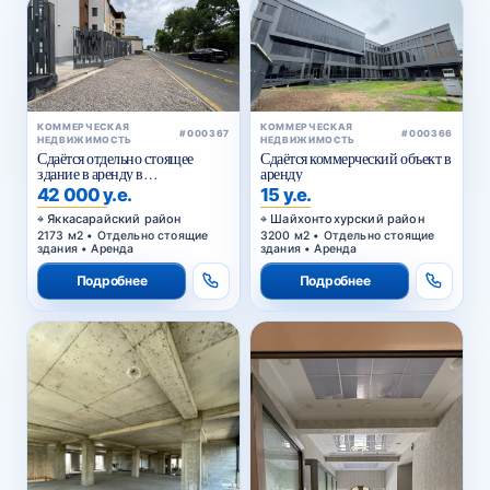
КОММЕРЧЕСКАЯ
КОММЕРЧЕСКАЯ
#000367
#000366
НЕДВИЖИМОСТЬ
НЕДВИЖИМОСТЬ
Сдаётся отдельно стоящее
Сдаётся коммерческий объект в
здание в аренду в
аренду
Яккасарайском районе
42 000 у.е.
15 у.е.
Яккасарайский район
Шайхонтохурский район
2173 м2 • Отдельно стоящие
3200 м2 • Отдельно стоящие
здания • Аренда
здания • Аренда
Подробнее
Подробнее