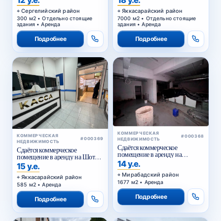
Сергелийский район
Яккасарайский район
300 м2 • Отдельно стоящие
7000 м2 • Отдельно стоящие
здания • Аренда
здания • Аренда
Подробнее
Подробнее
КОММЕРЧЕСКАЯ
КОММЕРЧЕСКАЯ
#000368
#000369
НЕДВИЖИМОСТЬ
НЕДВИЖИМОСТЬ
Сдаётся коммерческое
Сдаётся коммерческое
помещение в аренду на
помещение в аренду на Шота
Куйлюке
14 у.е.
Руставели
15 у.е.
Мирабадский район
Яккасарайский район
1677 м2 • Аренда
585 м2 • Аренда
Подробнее
Подробнее