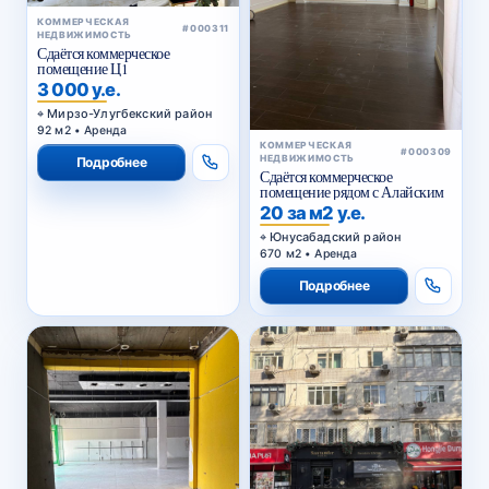
КОММЕРЧЕСКАЯ
#000311
НЕДВИЖИМОСТЬ
Сдаётся коммерческое
помещение Ц1
3 000 у.е.
Мирзо-Улугбекский район
92 м2 • Аренда
КОММЕРЧЕСКАЯ
#000309
НЕДВИЖИМОСТЬ
Подробнее
Сдаётся коммерческое
помещение рядом с Алайским
20 за м2 у.е.
Юнусабадский район
670 м2 • Аренда
Подробнее