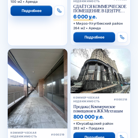
СДАЁТСЯ КОММЕРЧЕСКОЕ
ПОМЕЩЕНИЕ В ЦЕНТРЕ
Подробнее
ГОРОДА НА ПЕРВОЙ
6 000 у.е.
ЛИНИИ
Мирзо-Улугбекский район
264 м2 • Аренда
Подробнее
КОММЕРЧЕСКАЯ
#000218
НЕДВИЖИМОСТЬ
Продажа | Коммерческое
помещение в ЖК Мухташам
800 000 у.е.
Юнусабадский район
283 м2 • Продажа
КОММЕРЧЕСКАЯ
#000219
НЕДВИЖИМОСТЬ
Подробнее