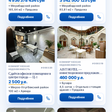
Мирабадский район
Мирабадский район
165,64 м2 • Продажа
93,81 м2 • Продажа
Подробнее
Подробнее
КОММЕРЧЕСКАЯ
#000319
НЕДВИЖИМОСТЬ
КОММЕРЧЕСКАЯ
#000320
AIST HOTEL —
НЕДВИЖИМОСТЬ
инвестиционное предложение
Сдаётся офисное помещение в
в историческом центре Бухары
центре города — Ц-1
460 000 у.е.
2 500 у.е.
Бухара
4,5 соток • Отдельно стоящие
Мирзо-Улугбекский район
здания • Продажа
100 м2 • Аренда
Подробнее
Подробнее