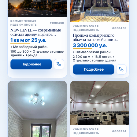
КОММЕРЧЕСКАЯ
#000408
НЕДВИЖИМОСТЬ
КОММЕРЧЕСКАЯ
#000405
NEW LEVEL — современные
НЕДВИЖИМОСТЬ
офисы в аренду в центре
Продажа коммерческого
Ташкента от 25 уе за м²
объекта на первой линии
1 кв м от 25 у.е.
Кольцевой дороги в Ташкенте
3 300 000 у.е.
Мирабадский район
100 до 300 • Отдельно стоящие
Олмазорский район
здания • Аренда
2 300 кв м • 18,5 соток •
Отдельно стоящие здания
Подробнее
Подробнее
КОММЕРЧЕСКАЯ
#000394
НЕДВИЖИМОСТЬ
Сдается коммерческое