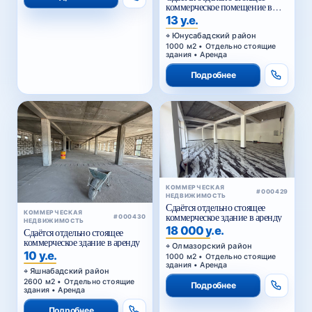
коммерческое помещение в
аренду
13 у.е.
Юнусабадский район
1000 м2 • Отдельно стоящие
здания • Аренда
Подробнее
КОММЕРЧЕСКАЯ
#000429
НЕДВИЖИМОСТЬ
Сдаётся отдельно стоящее
КОММЕРЧЕСКАЯ
коммерческое здание в аренду
#000430
НЕДВИЖИМОСТЬ
18 000 у.е.
Сдаётся отдельно стоящее
коммерческое здание в аренду
Олмазорский район
10 у.е.
1000 м2 • Отдельно стоящие
здания • Аренда
Яшнабадский район
2600 м2 • Отдельно стоящие
Подробнее
здания • Аренда
Подробнее