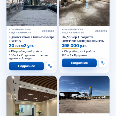
КОММЕРЧЕСКАЯ
КОММЕРЧЕСКАЯ
#000303
#000295
НЕДВИЖИМОСТЬ
НЕДВИЖИМОСТЬ
Сдаются этажи в бизнес-центре
Ц6,Минор. Продаётся
класса A
коммерческая недвижимость
20 за м2 у.е.
395 000 у.е.
Юнусабадский район
Юнусабадский район
600м2 • Отдельно стоящие
120 м2 • Продажа
здания • Аренда
Подробнее
Подробнее
КОММЕРЧЕСКАЯ
#000287