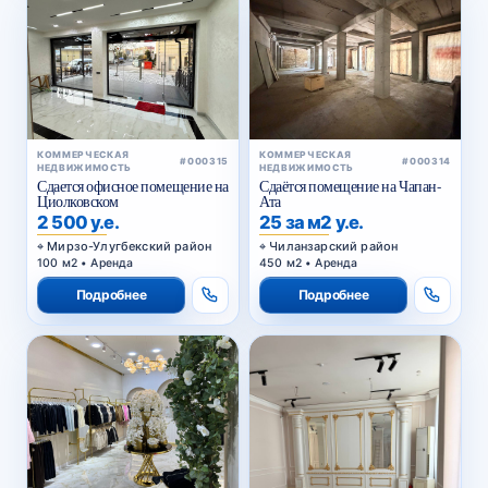
КОММЕРЧЕСКАЯ
КОММЕРЧЕСКАЯ
#000315
#000314
НЕДВИЖИМОСТЬ
НЕДВИЖИМОСТЬ
Сдается офисное помещение на
Сдаётся помещение на Чапан-
Циолковском
Ата
2 500 у.е.
25 за м2 у.е.
Мирзо-Улугбекский район
Чиланзарский район
100 м2 • Аренда
450 м2 • Аренда
Подробнее
Подробнее