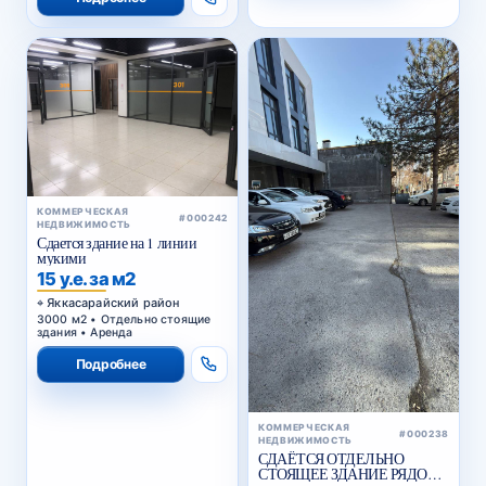
КОММЕРЧЕСКАЯ
#000242
НЕДВИЖИМОСТЬ
Сдается здание на 1 линии
мукими
15 у.е. за м2
Яккасарайский район
3000 м2 • Отдельно стоящие
здания • Аренда
Подробнее
КОММЕРЧЕСКАЯ
#000238
НЕДВИЖИМОСТЬ
СДАЁТСЯ ОТДЕЛЬНО
СТОЯЩЕЕ ЗДАНИЕ РЯДОМ
С ЖИГУЛИ БАР
15 000 у.е.