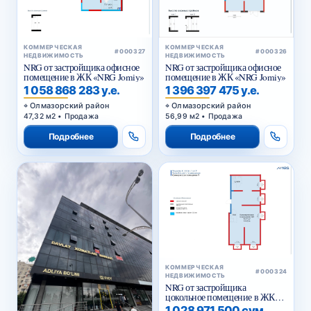
КОММЕРЧЕСКАЯ
КОММЕРЧЕСКАЯ
#000327
#000326
НЕДВИЖИМОСТЬ
НЕДВИЖИМОСТЬ
NRG от застройщика офисное
NRG от застройщика офисное
помещение в ЖК «NRG Jomiy»
помещение в ЖК «NRG Jomiy»
1 058 868 283 у.е.
1 396 397 475 у.е.
Олмазорский район
Олмазорский район
47,32 м2 • Продажа
56,99 м2 • Продажа
Подробнее
Подробнее
КОММЕРЧЕСКАЯ
#000324
НЕДВИЖИМОСТЬ
NRG от застройщика
цокольное помещение в ЖК
«NRG Yangi Baxt »
1 028 971 500 сум