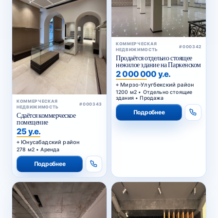
КОММЕРЧЕСКАЯ
#000342
НЕДВИЖИМОСТЬ
Продаётся отдельно стоящее
нежилое здание на Паркенском
2 000 000 у.е.
Мирзо-Улугбекский район
1200 м2 • Отдельно стоящие
здания • Продажа
КОММЕРЧЕСКАЯ
#000343
НЕДВИЖИМОСТЬ
Подробнее
Сдаётся коммерческое
помещение
25 у.е.
Юнусабадский район
278 м2 • Аренда
Подробнее