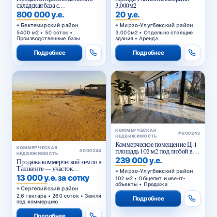
складская база с
3.000м2
приватизированным
800 000 у.е.
20 у.е.
земельным участком в
Бектемирском районе
Бектемирский район
Мирзо-Улугбекский район
Ташкента
5400 м2 • 50 соток •
3.000м2 • Отдельно стоящие
Производственные базы
здания • Аренда
Подробнее
Подробнее
КОММЕРЧЕСКАЯ
#000243
НЕДВИЖИМОСТЬ
Коммерческое помещение Ц-1
КОММЕРЧЕСКАЯ
площадь 102 м2 под любой вид
#000244
НЕДВИЖИМОСТЬ
коммерции 1 этаж
239 000 у.е.
Продажа коммерческой земли в
Ташкенте — участок
Мирзо-Улугбекский район
промышленного назначения
13 000 у.е. за сотку
102 м2 • Общепит и ивент-
2,6 га в Янги-Хаётском районе
объекты • Продажа
Сергелийский район
2,6 гектара • 260 соток • Земля
Подробнее
под коммерцию
Подробнее