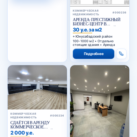
КОММЕРЧЕСКАЯ
#000236
НЕДВИЖИМОСТЬ
АРЕНДА: ПРЕСТИЖНЫЙ
БИЗНЕС-ЦЕНТР В
ЮНУСАБАДСКОМ РАЙОНЕ
30 у.е. за м2
Юнусабадский район
100-1000 м2 • Отдельно
стоящие здания • Аренда
Подробнее
КОММЕРЧЕСКАЯ
#000234
НЕДВИЖИМОСТЬ
СДАЁТСЯ В АРЕНДУ
КОММЕРЧЕСКОЕ
ПОМЕЩЕНИЕ В АКАЙ
2 000 у.е.
СИТИ
Мирзо-Улугбекский район