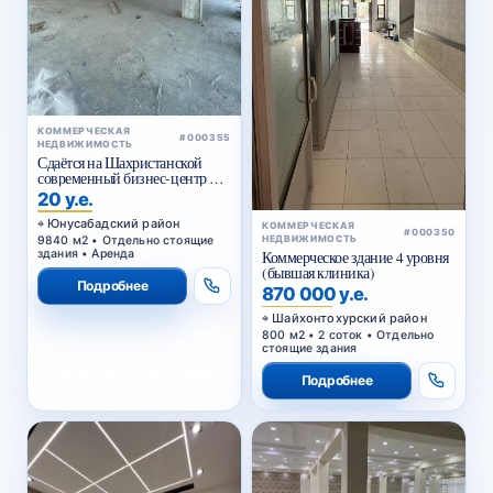
КОММЕРЧЕСКАЯ
#000355
НЕДВИЖИМОСТЬ
Сдаётся на Шахристанской
современный бизнес-центр в
аренду
20 у.е.
Юнусабадский район
КОММЕРЧЕСКАЯ
#000350
9840 м2 • Отдельно стоящие
НЕДВИЖИМОСТЬ
здания • Аренда
Коммерческое здание 4 уровня
(бывшая клиника)
Подробнее
870 000 у.е.
Шайхонтохурский район
800 м2 • 2 соток • Отдельно
стоящие здания
Подробнее