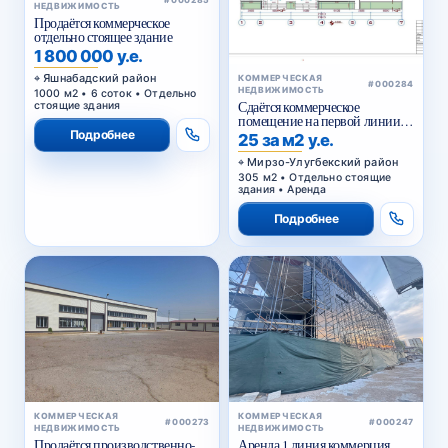
Продаётся коммерческое
отдельно стоящее здание
1 800 000 у.е.
Яшнабадский район
КОММЕРЧЕСКАЯ
#000284
НЕДВИЖИМОСТЬ
1000 м2 • 6 соток • Отдельно
Сдаётся коммерческое
стоящие здания
помещение на первой линии
Сайрам
Подробнее
25 за м2 у.е.
Мирзо-Улугбекский район
305 м2 • Отдельно стоящие
здания • Аренда
Подробнее
КОММЕРЧЕСКАЯ
КОММЕРЧЕСКАЯ
#000273
#000247
НЕДВИЖИМОСТЬ
НЕДВИЖИМОСТЬ
Продаётся производственно-
Аренда 1 линия коммерция