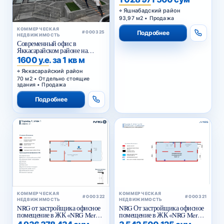
Яшнабадский район
93,97 м2 • Продажа
КОММЕРЧЕСКАЯ
Подробнее
#000325
НЕДВИЖИМОСТЬ
Современный офис в
Яккасарайском районе на
первой линии
1600 у.е. за 1 кв м
Яккасарайский район
70 м2 • Отдельно стоящие
здания • Продажа
Подробнее
КОММЕРЧЕСКАЯ
КОММЕРЧЕСКАЯ
#000322
#000321
НЕДВИЖИМОСТЬ
НЕДВИЖИМОСТЬ
NRG от застройщика офисное
NRG От застройщика офисное
помещение в ЖК «NRG Meros
помещение в ЖК «NRG Meros
Business»
Comfort»
4 936 378 434 сум
3 542 500 125 сум