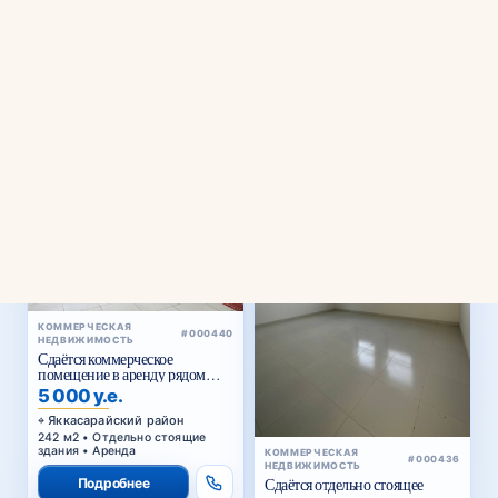
⌄
Районы
КОММЕРЧЕСКАЯ
#000440
НЕДВИЖИМОСТЬ
Сдаётся коммерческое
помещение в аренду рядом
Голубые купола
5 000 у.е.
Яккасарайский район
242 м2 • Отдельно стоящие
здания • Аренда
КОММЕРЧЕСКАЯ
#000436
НЕДВИЖИМОСТЬ
Подробнее
Сдаётся отдельно стоящее