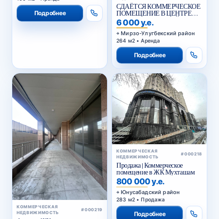
СДАЁТСЯ КОММЕРЧЕСКОЕ
ПОМЕЩЕНИЕ В ЦЕНТРЕ
Подробнее
ГОРОДА НА ПЕРВОЙ
6 000 у.е.
ЛИНИИ
Мирзо-Улугбекский район
264 м2 • Аренда
Подробнее
КОММЕРЧЕСКАЯ
#000218
НЕДВИЖИМОСТЬ
Продажа | Коммерческое
помещение в ЖК Мухташам
800 000 у.е.
Юнусабадский район
283 м2 • Продажа
КОММЕРЧЕСКАЯ
#000219
НЕДВИЖИМОСТЬ
Подробнее