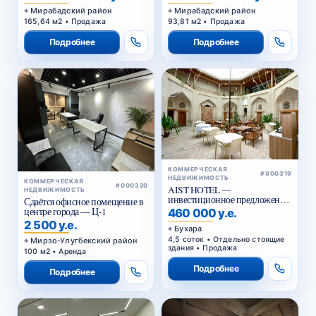
Мирабадский район
Мирабадский район
165,64 м2 • Продажа
93,81 м2 • Продажа
Подробнее
Подробнее
КОММЕРЧЕСКАЯ
#000319
НЕДВИЖИМОСТЬ
КОММЕРЧЕСКАЯ
#000320
AIST HOTEL —
НЕДВИЖИМОСТЬ
инвестиционное предложение
Сдаётся офисное помещение в
в историческом центре Бухары
центре города — Ц-1
460 000 у.е.
2 500 у.е.
Бухара
4,5 соток • Отдельно стоящие
Мирзо-Улугбекский район
здания • Продажа
100 м2 • Аренда
Подробнее
Подробнее