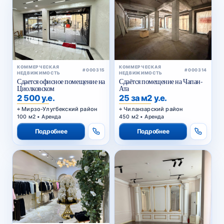
КОММЕРЧЕСКАЯ
КОММЕРЧЕСКАЯ
#000315
#000314
НЕДВИЖИМОСТЬ
НЕДВИЖИМОСТЬ
Сдается офисное помещение на
Сдаётся помещение на Чапан-
Циолковском
Ата
2 500 у.е.
25 за м2 у.е.
Мирзо-Улугбекский район
Чиланзарский район
100 м2 • Аренда
450 м2 • Аренда
Подробнее
Подробнее