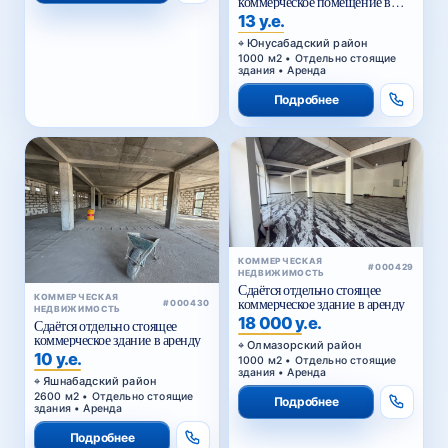
коммерческое помещение в
аренду
13 у.е.
Юнусабадский район
1000 м2 • Отдельно стоящие
здания • Аренда
Подробнее
КОММЕРЧЕСКАЯ
#000429
НЕДВИЖИМОСТЬ
Сдаётся отдельно стоящее
КОММЕРЧЕСКАЯ
коммерческое здание в аренду
#000430
НЕДВИЖИМОСТЬ
18 000 у.е.
Сдаётся отдельно стоящее
коммерческое здание в аренду
Олмазорский район
10 у.е.
1000 м2 • Отдельно стоящие
здания • Аренда
Яшнабадский район
2600 м2 • Отдельно стоящие
Подробнее
здания • Аренда
Подробнее