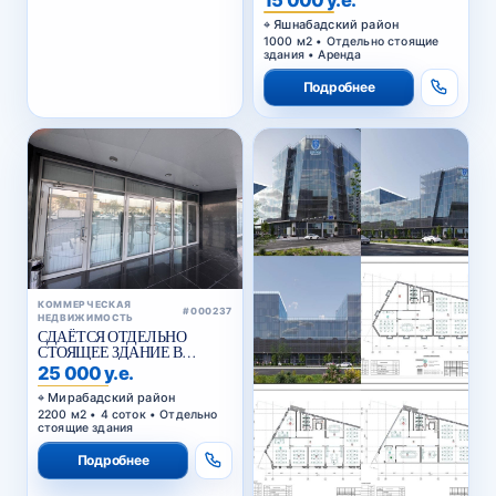
Яшнабадский район
1000 м2 • Отдельно стоящие
здания • Аренда
Подробнее
КОММЕРЧЕСКАЯ
#000237
НЕДВИЖИМОСТЬ
СДАЁТСЯ ОТДЕЛЬНО
СТОЯЩЕЕ ЗДАНИЕ В
АРЕНДУ В МИРАБАДСКОМ
25 000 у.е.
РАЙОНЕ
Мирабадский район
2200 м2 • 4 соток • Отдельно
стоящие здания
Подробнее