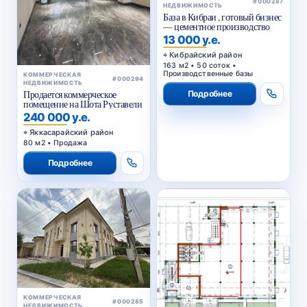
НЕДВИЖИМОСТЬ
База в Кибраи , готовый бизнес
— цементное производство
13 000 у.е.
Кибрайский район
163 м2 • 50 соток •
Производственные базы
КОММЕРЧЕСКАЯ
#000294
НЕДВИЖИМОСТЬ
Подробнее
Продается коммерческое
помещение на Шота Руставели
240 000 у.е.
Яккасарайский район
80 м2 • Продажа
Подробнее
КОММЕРЧЕСКАЯ
#000285
НЕДВИЖИМОСТЬ