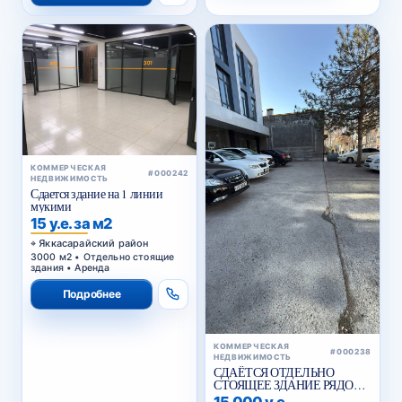
КОММЕРЧЕСКАЯ
#000242
НЕДВИЖИМОСТЬ
Сдается здание на 1 линии
мукими
15 у.е. за м2
Яккасарайский район
3000 м2 • Отдельно стоящие
здания • Аренда
Подробнее
КОММЕРЧЕСКАЯ
#000238
НЕДВИЖИМОСТЬ
СДАЁТСЯ ОТДЕЛЬНО
СТОЯЩЕЕ ЗДАНИЕ РЯДОМ
С ЖИГУЛИ БАР
15 000 у.е.