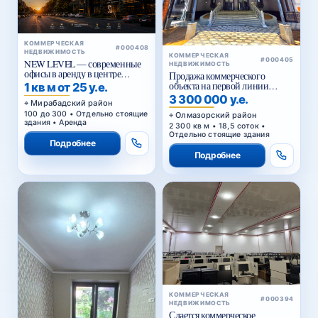
КОММЕРЧЕСКАЯ
#000408
НЕДВИЖИМОСТЬ
КОММЕРЧЕСКАЯ
#000405
NEW LEVEL — современные
НЕДВИЖИМОСТЬ
офисы в аренду в центре
Продажа коммерческого
Ташкента от 25 уе за м²
объекта на первой линии
1 кв м от 25 у.е.
Кольцевой дороги в Ташкенте
3 300 000 у.е.
Мирабадский район
100 до 300 • Отдельно стоящие
Олмазорский район
здания • Аренда
2 300 кв м • 18,5 соток •
Отдельно стоящие здания
Подробнее
Подробнее
КОММЕРЧЕСКАЯ
#000394
НЕДВИЖИМОСТЬ
Сдается коммерческое