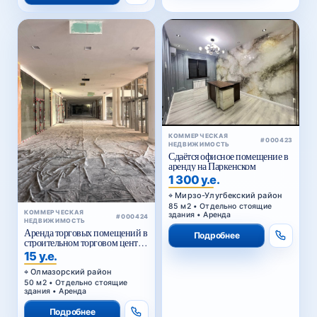
КОММЕРЧЕСКАЯ
#000423
НЕДВИЖИМОСТЬ
Сдаётся офисное помещение в
аренду на Паркенском
1 300 у.е.
Мирзо-Улугбекский район
85 м2 • Отдельно стоящие
КОММЕРЧЕСКАЯ
здания • Аренда
#000424
НЕДВИЖИМОСТЬ
Аренда торговых помещений в
Подробнее
строительном торговом центре
у Жомий базара в Ташкенте
15 у.е.
Олмазорский район
50 м2 • Отдельно стоящие
здания • Аренда
Подробнее