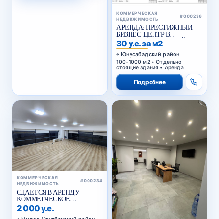
КОММЕРЧЕСКАЯ
#000236
НЕДВИЖИМОСТЬ
АРЕНДА: ПРЕСТИЖНЫЙ
БИЗНЕС-ЦЕНТР В
ЮНУСАБАДСКОМ РАЙОНЕ
30 у.е. за м2
Юнусабадский район
100-1000 м2 • Отдельно
стоящие здания • Аренда
Подробнее
КОММЕРЧЕСКАЯ
#000234
НЕДВИЖИМОСТЬ
СДАЁТСЯ В АРЕНДУ
КОММЕРЧЕСКОЕ
ПОМЕЩЕНИЕ В АКАЙ
2 000 у.е.
СИТИ
Мирзо-Улугбекский район