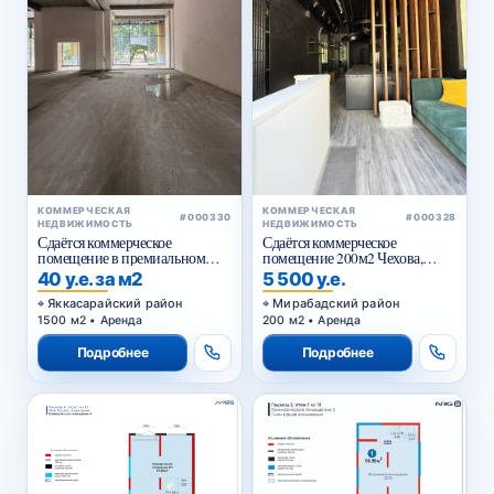
КОММЕРЧЕСКАЯ
КОММЕРЧЕСКАЯ
#000330
#000328
НЕДВИЖИМОСТЬ
НЕДВИЖИМОСТЬ
Сдаётся коммерческое
Сдаётся коммерческое
помещение в премиальном
помещение 200м2 Чехова,
жилом комплексе
Тараса Шевченко
40 у.е. за м2
5 500 у.е.
Яккасарайский район
Мирабадский район
1500 м2 • Аренда
200 м2 • Аренда
Подробнее
Подробнее