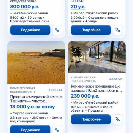
складская база с
3.000м2
приватизированным
800 000 у.е.
20 у.е.
земельным участком в
Бектемирском районе
Бектемирский район
Мирзо-Улугбекский район
Ташкента
5400 м2 • 50 соток •
3.000м2 • Отдельно стоящие
Производственные базы
здания • Аренда
Подробнее
Подробнее
КОММЕРЧЕСКАЯ
#000243
НЕДВИЖИМОСТЬ
Коммерческое помещение Ц-1
КОММЕРЧЕСКАЯ
площадь 102 м2 под любой вид
#000244
НЕДВИЖИМОСТЬ
коммерции 1 этаж
239 000 у.е.
Продажа коммерческой земли в
Ташкенте — участок
Мирзо-Улугбекский район
промышленного назначения
13 000 у.е. за сотку
102 м2 • Общепит и ивент-
2,6 га в Янги-Хаётском районе
объекты • Продажа
Сергелийский район
2,6 гектара • 260 соток • Земля
Подробнее
под коммерцию
Подробнее