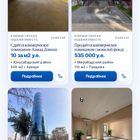
КОММЕРЧЕСКАЯ
КОММЕРЧЕСКАЯ
#000308
#000307
НЕДВИЖИМОСТЬ
НЕДВИЖИМОСТЬ
Сдаётся коммерческое
Продаётся коммерческое
помещение Ахмад Дониш
помещение (нежилой фонд)
Чехова
10 за м2 у.е.
535 000 у.е.
Юнусабадский район
Мирабадский район
500 м2 • Аренда
110 м2 • Продажа
Подробнее
Подробнее