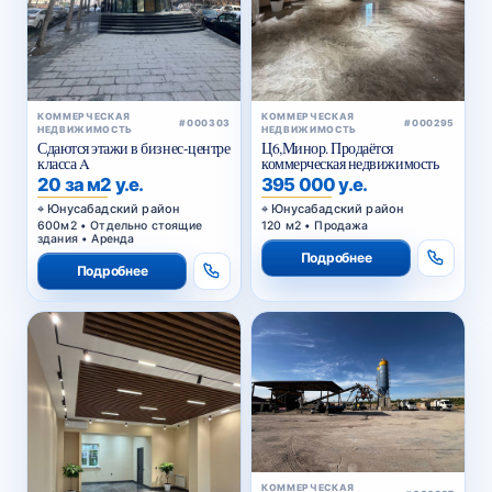
КОММЕРЧЕСКАЯ
КОММЕРЧЕСКАЯ
#000303
#000295
НЕДВИЖИМОСТЬ
НЕДВИЖИМОСТЬ
Сдаются этажи в бизнес-центре
Ц6,Минор. Продаётся
класса A
коммерческая недвижимость
20 за м2 у.е.
395 000 у.е.
Юнусабадский район
Юнусабадский район
600м2 • Отдельно стоящие
120 м2 • Продажа
здания • Аренда
Подробнее
Подробнее
КОММЕРЧЕСКАЯ
#000287