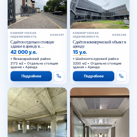
КОММЕРЧЕСКАЯ
КОММЕРЧЕСКАЯ
#000367
#000366
НЕДВИЖИМОСТЬ
НЕДВИЖИМОСТЬ
Сдаётся отдельно стоящее
Сдаётся коммерческий объект в
здание в аренду в
аренду
Яккасарайском районе
42 000 у.е.
15 у.е.
Яккасарайский район
Шайхонтохурский район
2173 м2 • Отдельно стоящие
3200 м2 • Отдельно стоящие
здания • Аренда
здания • Аренда
Подробнее
Подробнее