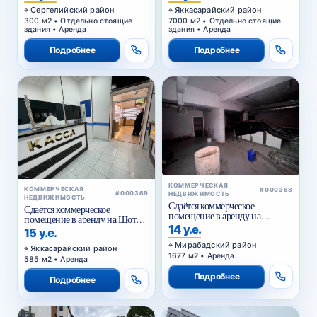
Сергелийский район
Яккасарайский район
300 м2 • Отдельно стоящие
7000 м2 • Отдельно стоящие
здания • Аренда
здания • Аренда
Подробнее
Подробнее
КОММЕРЧЕСКАЯ
КОММЕРЧЕСКАЯ
#000368
#000369
НЕДВИЖИМОСТЬ
НЕДВИЖИМОСТЬ
Сдаётся коммерческое
Сдаётся коммерческое
помещение в аренду на
помещение в аренду на Шота
Куйлюке
14 у.е.
Руставели
15 у.е.
Мирабадский район
Яккасарайский район
1677 м2 • Аренда
585 м2 • Аренда
Подробнее
Подробнее