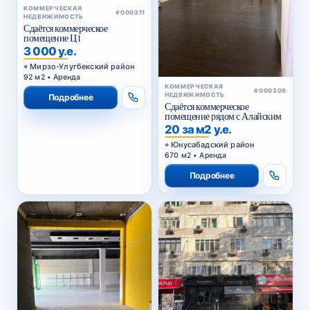
КОММЕРЧЕСКАЯ
#000311
НЕДВИЖИМОСТЬ
Сдаётся коммерческое
помещение Ц1
3 000 у.е.
Мирзо-Улугбекский район
92 м2 • Аренда
КОММЕРЧЕСКАЯ
#000309
НЕДВИЖИМОСТЬ
Подробнее
Сдаётся коммерческое
помещение рядом с Алайским
20 за м2 у.е.
Юнусабадский район
670 м2 • Аренда
Подробнее