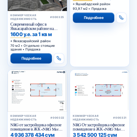
Яшнабадский район
93,97 м2 • Продажа
КОММЕРЧЕСКАЯ
Подробнее
#000325
НЕДВИЖИМОСТЬ
Современный офис в
Яккасарайском районе на
первой линии
1600 у.е. за 1 кв м
Яккасарайский район
70 м2 • Отдельно стоящие
здания • Продажа
Подробнее
КОММЕРЧЕСКАЯ
КОММЕРЧЕСКАЯ
#000322
#000321
НЕДВИЖИМОСТЬ
НЕДВИЖИМОСТЬ
NRG от застройщика офисное
NRG От застройщика офисное
помещение в ЖК «NRG Meros
помещение в ЖК «NRG Meros
Business»
Comfort»
4 936 378 434 сум
3 542 500 125 сум