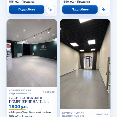
155 м2 • Продажа
1650 м2 • Продажа
Подробнее
Подробнее
КОММЕРЧЕСКАЯ
#000230
НЕДВИЖИМОСТЬ
СДАЁТСЯ НЕЖИЛОЕ
ПОМЕЩЕНИЕ НА Ц2, 2
ЛИНИЯ ВДОЛЬ ДОРОГИ
1 800 у.е.
Мирзо-Улугбекский район
КОММЕРЧЕСКАЯ
#000229
100 м2 • Аренда
НЕДВИЖИМОСТЬ