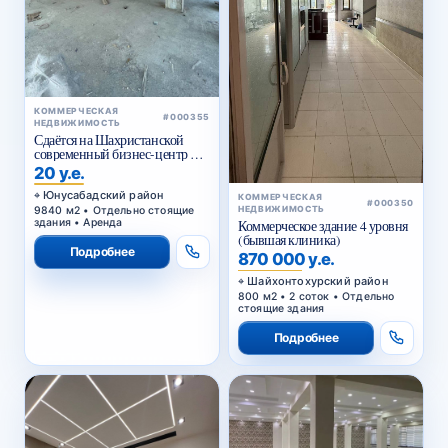
КОММЕРЧЕСКАЯ
#000355
НЕДВИЖИМОСТЬ
Сдаётся на Шахристанской
современный бизнес-центр в
аренду
20 у.е.
Юнусабадский район
КОММЕРЧЕСКАЯ
#000350
9840 м2 • Отдельно стоящие
НЕДВИЖИМОСТЬ
здания • Аренда
Коммерческое здание 4 уровня
(бывшая клиника)
Подробнее
870 000 у.е.
Шайхонтохурский район
800 м2 • 2 соток • Отдельно
стоящие здания
Подробнее