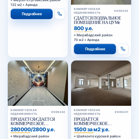
132 м2 • Аренда
КОММЕРЧЕСКАЯ
#000233
НЕДВИЖИМОСТЬ
Подробнее
СДАЁТСЯ ПОДВАЛЬНОЕ
ПОМЕЩЕНИЕ НА ЦУМе
800 у.е.
Мирабадский район
70 м2 • Аренда
Подробнее
КОММЕРЧЕСКАЯ
КОММЕРЧЕСКАЯ
#000232
#000231
НЕДВИЖИМОСТЬ
НЕДВИЖИМОСТЬ
ПРОДАЕТСЯ/СДАЕТСЯ
ПРОДАЁТСЯ
КОММЕРЧЕСКОЕ
КОММЕРЧЕСКОЕ
ПОМЕЩЕНИЕ НУКУССКАЯ
ПОМЕЩЕНИЕ ВДОЛЬ
280000/2800 у.е.
1500 за м2 у.е.
ДОРОГИ , КУКЧА
Мирабадский район
Шайхонтохурский район