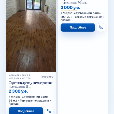
помещение Мирзо
Улугбекский район.
3 000 у.е.
Мирзо-Улугбекский район
200 м2 • Торговые помещения •
Аренда
Подробнее
КОММЕРЧЕСКАЯ
#000395
НЕДВИЖИМОСТЬ
Сдается в аренду коммерческое
помещение Ц1.
2 300 у.е.
Мирзо-Улугбекский район
96 м2 • Торговые помещения •
Аренда
Подробнее