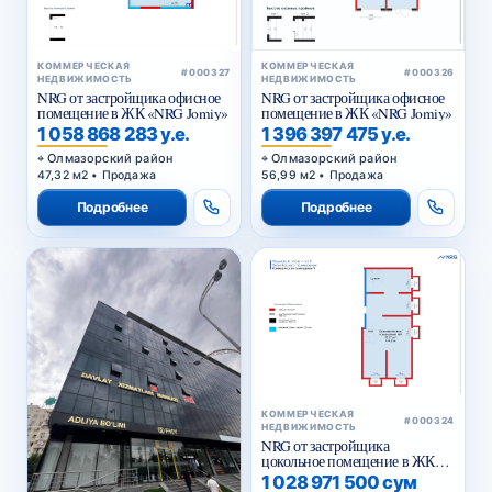
КОММЕРЧЕСКАЯ
КОММЕРЧЕСКАЯ
#000327
#000326
НЕДВИЖИМОСТЬ
НЕДВИЖИМОСТЬ
NRG от застройщика офисное
NRG от застройщика офисное
помещение в ЖК «NRG Jomiy»
помещение в ЖК «NRG Jomiy»
1 058 868 283 у.е.
1 396 397 475 у.е.
Олмазорский район
Олмазорский район
47,32 м2 • Продажа
56,99 м2 • Продажа
Подробнее
Подробнее
КОММЕРЧЕСКАЯ
#000324
НЕДВИЖИМОСТЬ
NRG от застройщика
цокольное помещение в ЖК
«NRG Yangi Baxt »
1 028 971 500 сум