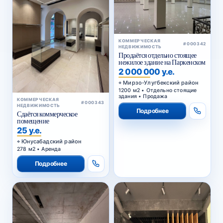
КОММЕРЧЕСКАЯ
#000342
НЕДВИЖИМОСТЬ
Продаётся отдельно стоящее
нежилое здание на Паркенском
2 000 000 у.е.
Мирзо-Улугбекский район
1200 м2 • Отдельно стоящие
здания • Продажа
КОММЕРЧЕСКАЯ
#000343
НЕДВИЖИМОСТЬ
Подробнее
Сдаётся коммерческое
помещение
25 у.е.
Юнусабадский район
278 м2 • Аренда
Подробнее