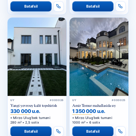
Batafsil
Batafsil
UY
#000026
UY
#000025
Yangi yevrouy kalit topshirish
Amir Temur mahallasida uy
330 000 u.e.
1 350 000 u.e.
Mirzo Ulug‘bek tumani
Mirzo Ulug‘bek tumani
280 m² • 2,5 sotix
1000 m² • 6 sotix
Batafsil
Batafsil