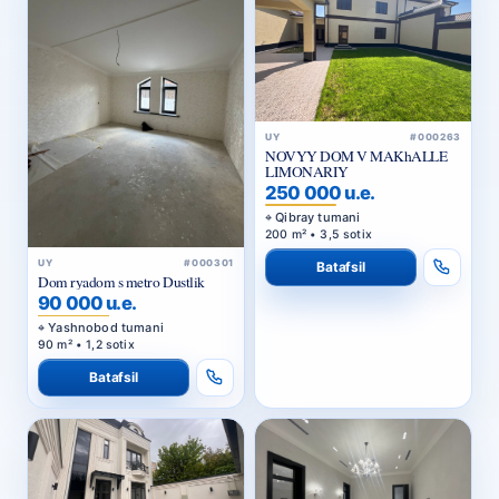
UY
#000263
NOVYY DOM V MAKhALLE
LIMONARIY
250 000 u.e.
Qibray tumani
200 m² • 3,5 sotix
UY
#000301
Batafsil
Dom ryadom s metro Dustlik
90 000 u.e.
Yashnobod tumani
90 m² • 1,2 sotix
Batafsil