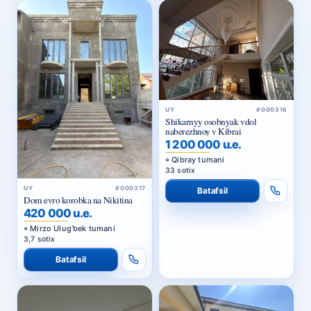
UY
#000316
Shikarnyy osobnyak vdol
naberezhnoy v Kibrai
1 200 000 u.e.
Qibray tumani
33 sotix
UY
#000317
Batafsil
Dom evro korobka na Nikitina
420 000 u.e.
Mirzo Ulug‘bek tumani
3,7 sotix
Batafsil