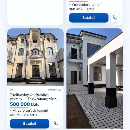
Yunusobod tumani
360 m² • 3 sotix
Batafsil
UY
#000192
Tsiolkovskiy ko‘chasidagi
yevrouy — Toshkentning Mirzo
Ulug‘bek tumanida yangi uy
500 000 u.e.
sotiladi
Mirzo Ulug‘bek tumani
410 m² • 2,4 sotix
Batafsil