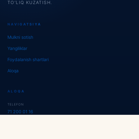
TO‘LIQ KUZATISH.
NAVIGATSIYA
Mulkni sotish
Yangiliklar
Foydalanish shartlari
Aloqa
ALOQA
TELEFON
71 200 01 16
WHATSAPP / TELEGRAM
Expert Estate