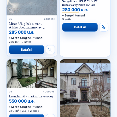
Sergelida SUPER YEVRO
uchastka uy bilan sotiladi
280 000 u.e.
Sergeli tumani
5 sotix
UY
#000181
Mirzo-Ulug‘bek tumani,
Alisherobodda zamonaviy
Batafsil
yevrouy sotiladi
285 000 u.e.
Mirzo Ulug‘bek tumani
250 m² • 2 sotix
Batafsil
UY
#000076
Luancharskiy markazida yevrouy
550 000 u.e.
Mirzo Ulug‘bek tumani
350 m² • 3,6 + 2 sotix