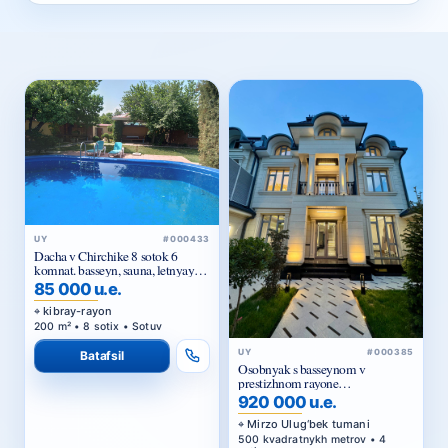
UY
#000433
Dacha v Chirchike 8 sotok 6
komnat. basseyn, sauna, letnyaya
kukhnya
85 000 u.e.
kibray-rayon
200 m² • 8 sotix • Sotuv
UY
#000385
Batafsil
Osobnyak s basseynom v
prestizhnom rayone
Tsiolkovskogo — dlya
920 000 u.e.
komfortnoy i statusnoy zhizni
Mirzo Ulug‘bek tumani
500 kvadratnykh metrov • 4