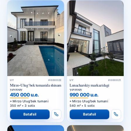
UY
#000022
UY
#000021
Mirzo-Ulug‘bek tumanida shinam
Lunacharskiy markazidagi
yevrouy
yevrouy
450 000 u.e.
990 000 u.e.
Mirzo Ulug‘bek tumani
Mirzo Ulug‘bek tumani
350 m² • 3 sotix
540 m² • 5 sotix
Batafsil
Batafsil