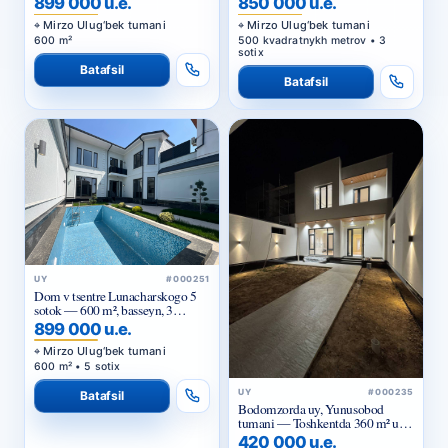
899 000 u.e.
850 000 u.e.
Mirzo Ulug‘bek tumani
Mirzo Ulug‘bek tumani
600 m²
500 kvadratnykh metrov • 3
sotix
Batafsil
Batafsil
UY
#000251
Dom v tsentre Lunacharskogo 5
sotok — 600 m², basseyn, 3
urovnya
899 000 u.e.
Mirzo Ulug‘bek tumani
600 m² • 5 sotix
UY
#000235
Batafsil
Bodomzorda uy, Yunusobod
tumani — Toshkentda 360 m² uy
sotib olish, sifatli ta’mir bilan
420 000 u.e.