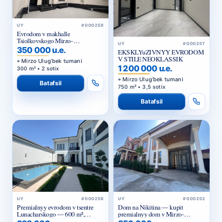
UY
#000258
Evrodom v makhalle
Tsiolkovskogo Mirzo-
UY
#000257
Ulugbekskiy rayon
350 000 u.e.
EKSKLYuZIVNYY EVRODOM
V STILE NEOKLASSIK
Mirzo Ulug‘bek tumani
1 200 000 u.e.
300 m² • 2 sotix
Mirzo Ulug‘bek tumani
Batafsil
750 m² • 3,5 sotix
Batafsil
UY
#000256
UY
#000252
Premialnyy evrodom v tsentre
Dom na Nikitina — kupit
Lunacharskogo — 600 m²,
premialnyy dom v Mirzo-
basseyn, 3 urovnya
Ulugbekskom rayone Tashkenta