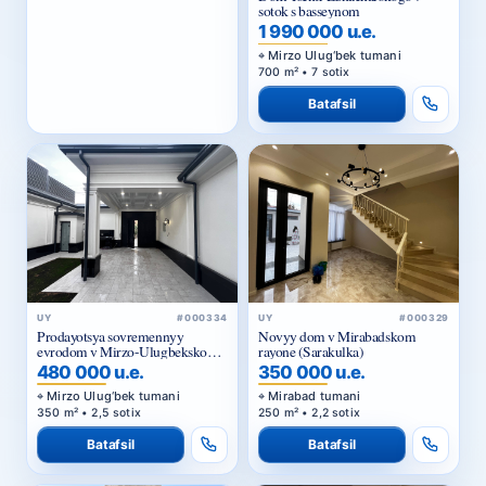
sotok s basseynom
1 990 000 u.e.
Mirzo Ulug‘bek tumani
700 m² • 7 sotix
Batafsil
UY
#000334
UY
#000329
Prodayotsya sovremennyy
Novyy dom v Mirabadskom
evrodom v Mirzo-Ulugbekskom
rayone (Sarakulka)
rayone
480 000 u.e.
350 000 u.e.
Mirzo Ulug‘bek tumani
Mirabad tumani
350 m² • 2,5 sotix
250 m² • 2,2 sotix
Batafsil
Batafsil