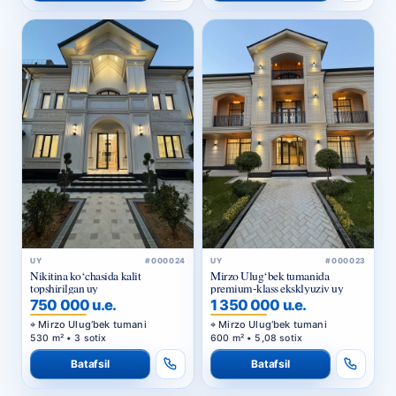
UY
#000024
UY
#000023
Nikitina ko‘chasida kalit
Mirzo Ulug‘bek tumanida
topshirilgan uy
premium-klass eksklyuziv uy
750 000 u.e.
1 350 000 u.e.
Mirzo Ulug‘bek tumani
Mirzo Ulug‘bek tumani
530 m² • 3 sotix
600 m² • 5,08 sotix
Batafsil
Batafsil