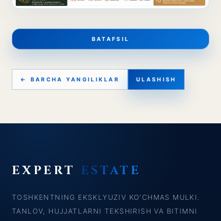
BATAFSIL
← BARCHA YANGILIKLAR
ULASHISH
EXPERT
ESTATE
TOSHKENTNING EKSKLYUZIV KO‘CHMAS MULKI.
TANLOV, HUJJATLARNI TEKSHIRISH VA BITIMNI