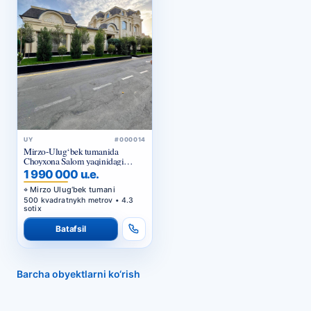
UY
#000014
Mirzo-Ulug‘bek tumanida
Choyxona Salom yaqinidagi
eksklyuziv uy
1 990 000 u.e.
Mirzo Ulug‘bek tumani
500 kvadratnykh metrov • 4.3
sotix
Batafsil
Barcha obyektlarni ko‘rish