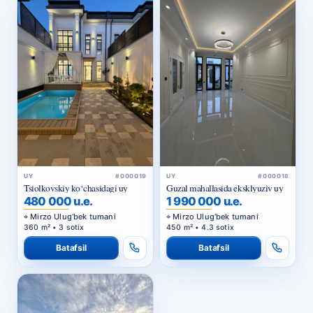
UY
#000019
UY
#000018
Tsiolkovskiy ko‘chasidagi uy
Guzal mahallasida eksklyuziv uy
480 000 u.e.
1 990 000 u.e.
Mirzo Ulug‘bek tumani
Mirzo Ulug‘bek tumani
360 m² • 3 sotix
450 m² • 4.3 sotix
Batafsil
Batafsil