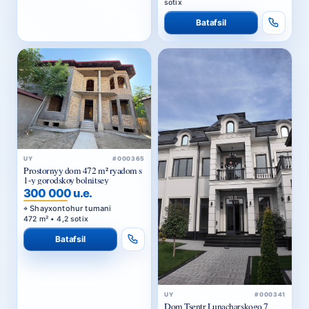
sotix
Batafsil
UY
#000365
Prostornyy dom 472 m² ryadom s
1-y gorodskoy bolnitsey
300 000 u.e.
Shayxontohur tumani
472 m² • 4,2 sotix
Batafsil
UY
#000341
Dom Tsentr Lunacharskogo 7