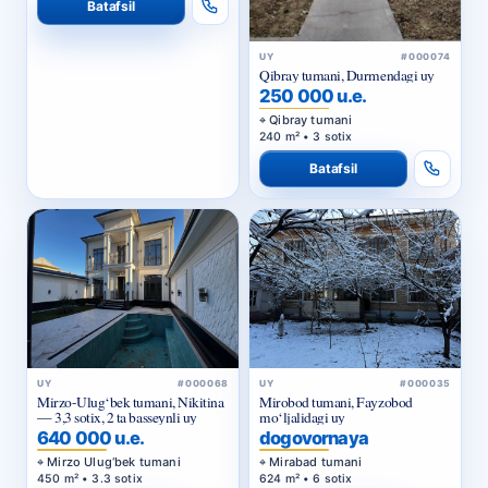
Batafsil
UY
#000074
Qibray tumani, Durmendagi uy
250 000 u.e.
Qibray tumani
240 m² • 3 sotix
Batafsil
UY
#000068
UY
#000035
Mirzo-Ulug‘bek tumani, Nikitina
Mirobod tumani, Fayzobod
— 3,3 sotix, 2 ta basseynli uy
mo‘ljalidagi uy
640 000 u.e.
dogovornaya
Mirzo Ulug‘bek tumani
Mirabad tumani
450 m² • 3.3 sotix
624 m² • 6 sotix