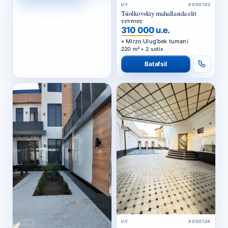
UY
#000182
Tsiolkovskiy mahallasida elit
yevrouy
310 000 u.e.
Mirzo Ulug‘bek tumani
220 m² • 2 sotix
Batafsil
UY
#000124