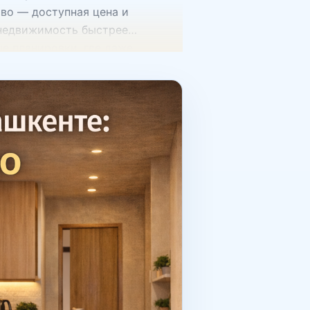
во — доступная цена и
 недвижимость быстрее
е планировки, где даже
при покупке При выборе 1-
нировка Сегодня на рынке
ланировкой: отдельной кухней
2. Этаж и расположение в доме
мание на наличие лифта и
ликвидной, если рядом есть:
сады парки и прогулочные зоны
 с полностью готовым ремонтом
ешевле, но требует
омнатные квартиры считаются
 аренду они быстрее продаются
тому многие инвесторы
ебольшое пространство
ксимально комфортной.