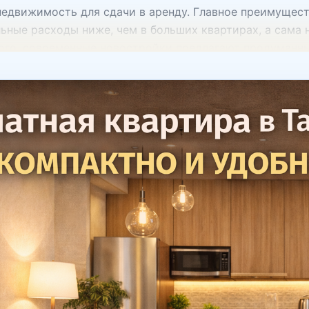
недвижимость для сдачи в аренду. Главное преимущест
ьные расходы ниже, чем в больших квартирах, а сама
того, современные новостройки предлагают продуманны
я максимально эффективно. На что обратить внимание 
ывать несколько ключевых факторов. 1. Площадь и пла
от 30 до 50 м². Лучше выбирать варианты с удобной п
ой ванной и возможностью зонирования пространства. 
таются наиболее удобными. Также важно обращать вни
инфраструктура Даже небольшая квартира будет более 
я развязка магазины и супермаркеты школы и детские 
ы могут продаваться: без ремонта с базовой отделкой
т свои преимущества. Квартира без ремонта обычно д
одит ли 1-комнатная квартира для инвестиций Однок
в недвижимости. Причины простые: их легче сдавать в
таких квартир растет вместе с развитием района Поэ
ля вложения средств. Как эффективно использовать н
ения позволяют сделать даже небольшую квартиру ма