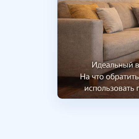
Популярные решения: объединен
мебель зонирование освещением
функциональной. Итог 1-комнат
Она подходит как для личного п
состояния квартиры такая поку