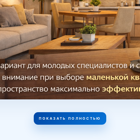
ие кухни и гостиной встроенные шкафы и системы хр
 Благодаря этому 1-комнатная квартира может выгляд
ная квартира в Ташкенте — это практичный и универса
роживания, так и для инвестиций. При правильном выб
пка может стать выгодным и надежным вложением.
ПОКАЗАТЬ ПОЛНОСТЬЮ