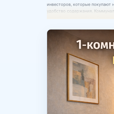
инвесторов, которые покупают 
удобство содержания. Коммунал
продаётся или сдаётся. Кроме 
небольшая площадь используетс
комнатной квартиры важно учит
Ташкента можно найти квартиры 
или кухней-гостиной, просторн
Средние этажи традиционно счи
качество подъезда. 3. Район и 
метро или удобная транспортна
4. Состояние квартиры Квартир
и мебелью Каждый вариант имее
дополнительных вложений. Подх
одним из самых ликвидных типо
на вторичном рынке стоимость 
выбирают именно этот формат д
Современные дизайнерские реш