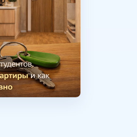
анения трансформируемая
еть просторной и
льный вариант недвижимости.
оре района, планировки и