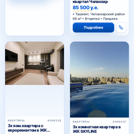
квартал Чиланзар
85 500 у.е.
Ташкент, Чиланзарский район
68 м² • Вторичка • Продажа
Подробнее
КВАРТИРЫ
#000332
КВАРТИРЫ
#000331
3х ком. квартира с
3х комнатная квартира в
евроремонтом в ЖК
ЖК SKYLINE