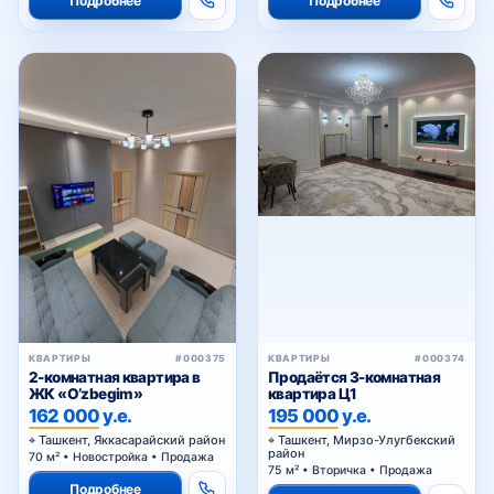
Подробнее
Подробнее
КВАРТИРЫ
#000375
КВАРТИРЫ
#000374
2-комнатная квартира в
Продаётся 3-комнатная
ЖК «O’zbegim»
квартира Ц1
162 000 у.е.
195 000 у.е.
Ташкент, Яккасарайский район
Ташкент, Мирзо-Улугбекский
район
70 м² • Новостройка • Продажа
75 м² • Вторичка • Продажа
Подробнее