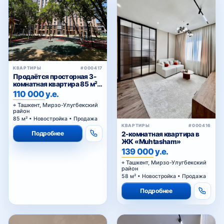
КВАРТИРЫ
#000417
Продаётся просторная 3-
комнатная квартира 85 м² в
ЖК Golden House — Мирзо-
110 000 у.е.
Улугбекский район
Ташкент, Мирзо-Улугбекский
район
85 м² • Новостройка • Продажа
КВАРТИРЫ
#000416
Подробнее
2-комнатная квартира в
ЖК «Muhtasham»
139 000 у.е.
Ташкент, Мирзо-Улугбекский
район
58 м² • Новостройка • Продажа
Подробнее