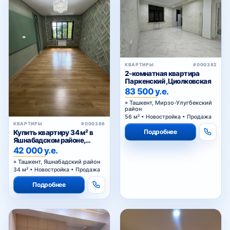
КВАРТИРЫ
#000382
2-комнатная квартира
Паркенский ,Циолковская
83 500 у.е.
Ташкент, Мирзо-Улугбекский
район
56 м² • Новостройка • Продажа
КВАРТИРЫ
#000386
Подробнее
Купить квартиру 34 м² в
Яшнабадском районе,
Асалобод-2 — кирпичный
42 000 у.е.
дом, подходит под офис
Ташкент, Яшнабадский район
34 м² • Новостройка • Продажа
Подробнее