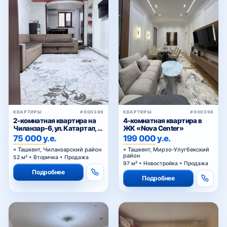
КВАРТИРЫ
#000399
КВАРТИРЫ
#000398
2-комнатная квартира на
4-комнатная квартира в
Чиланзар-6, ул. Катартал, с
ЖК «Nova Center»
мебелью и техникой
75 000 у.е.
199 000 у.е.
Ташкент, Чиланзарский район
Ташкент, Мирзо-Улугбекский
район
52 м² • Вторичка • Продажа
97 м² • Новостройка • Продажа
Подробнее
Подробнее