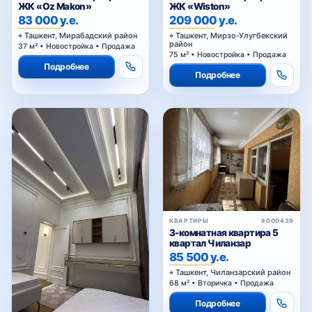
ЖК «Oz Makon»
ЖК «Wiston»
83 000 у.е.
209 000 у.е.
Ташкент, Мирабадский район
Ташкент, Мирзо-Улугбекский
район
37 м² • Новостройка • Продажа
75 м² • Новостройка • Продажа
Подробнее
Подробнее
КВАРТИРЫ
#000439
3-комнатная квартира 5
квартал Чиланзар
85 500 у.е.
Ташкент, Чиланзарский район
68 м² • Вторичка • Продажа
Подробнее