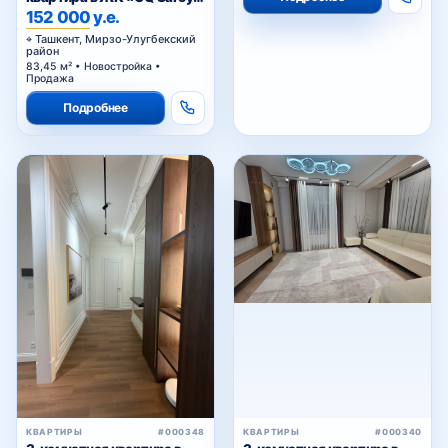
Deluxe»
152 000 у.е.
Ташкент, Мирзо-Улугбекский
район
83,45 м² • Новостройка •
Продажа
Подробнее
КВАРТИРЫ
#000348
КВАРТИРЫ
#000340