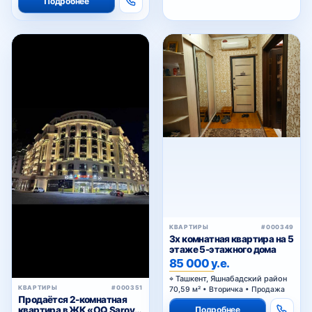
Подробнее
КВАРТИРЫ
#000349
3х комнатная квартира на 5
этаже 5-этажного дома
85 000 у.е.
Ташкент, Яшнабадский район
КВАРТИРЫ
#000351
70,59 м² • Вторичка • Продажа
Продаётся 2-комнатная
Подробнее
квартира в ЖК «OQ Saroy