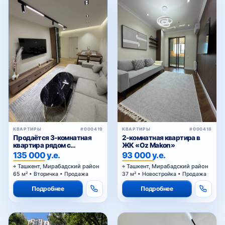
КВАРТИРЫ
#000419
КВАРТИРЫ
#000418
Продаётся 3-комнатная
2-комнатная квартира в
квартира рядом с
ЖК «Oz Makon»
Госпитальным рынком
135 000 у.е.
93 000 у.е.
Ташкент, Мирабадский район
Ташкент, Мирабадский район
65 м² • Вторичка • Продажа
37 м² • Новостройка • Продажа
Подробнее
Подробнее