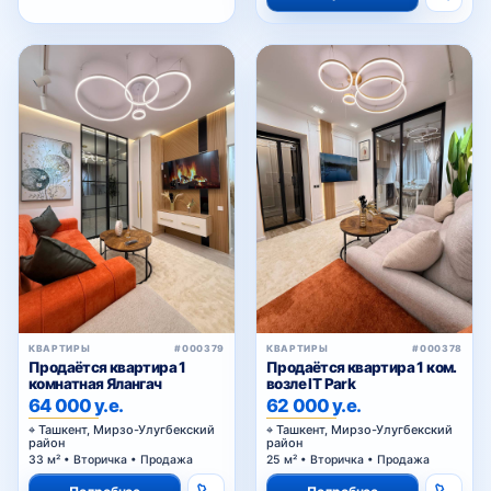
КВАРТИРЫ
#000379
КВАРТИРЫ
#000378
Продаётся квартира 1
Продаётся квартира 1 ком.
комнатная Ялангач
возле IT Park
64 000 у.е.
62 000 у.е.
Ташкент, Мирзо-Улугбекский
Ташкент, Мирзо-Улугбекский
район
район
33 м² • Вторичка • Продажа
25 м² • Вторичка • Продажа