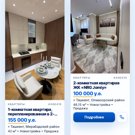
КВАРТИРЫ
#000413
2-комнатная квартирав
ЖК «NRG Jomiy»
100 000 у.е.
Ташкент, Олмазорский район
КВАРТИРЫ
#000415
46,15 м² • Новостройка •
Продажа
1-комнатная квартира,
перепланированная в 2-
Подробнее
комнатную, в ЖК
155 000 у.е.
«Parkwood»
Ташкент, Мирабадский район
42 м² • Новостройка • Продажа