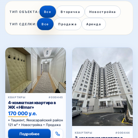
ТИП ОБЪЕКТА:
Все
Вторичка
Новостройка
ТИП СДЕЛКИ:
Все
Продажа
Аренда
КВАРТИРЫ
#000445
4-комнатная квартира в
ЖК «Hilmar»
170 000 у.е.
Ташкент, Яккасарайский район
121 м² • Новостройка • Продажа
КВАРТИРЫ
#000444
Подробнее
3-комнатная квартира в