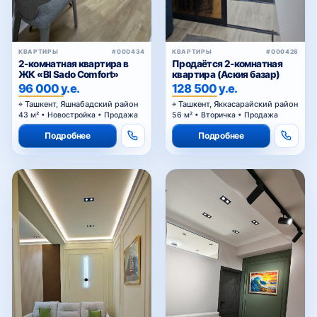
КВАРТИРЫ
#000434
КВАРТИРЫ
#000428
2-комнатная квартира в
Продаётся 2-комнатная
ЖК «BI Sado Comfort»
квартира (Аския базар)
96 000 у.е.
128 500 у.е.
Ташкент, Яшнабадский район
Ташкент, Яккасарайский район
43 м² • Новостройка • Продажа
56 м² • Вторичка • Продажа
Подробнее
Подробнее