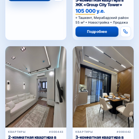
ЖК «Group City Tower»
105 000 у.е.
Ташкент, Мирабадский район
55 м² • Новостройка • Продажа
Подробнее
КВАРТИРЫ
#000443
КВАРТИРЫ
#000442
2-комнатная квартира в
3-комнатная квартира в