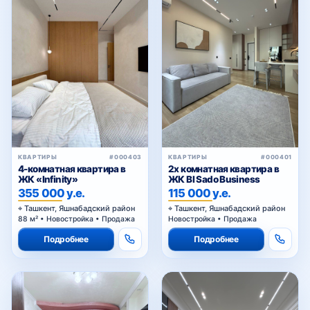
КВАРТИРЫ
#000403
КВАРТИРЫ
#000401
4-комнатная квартира в
2х комнатная квартира в
ЖК «Infinity»
ЖК BI Sado Business
355 000 у.е.
115 000 у.е.
Ташкент, Яшнабадский район
Ташкент, Яшнабадский район
88 м² • Новостройка • Продажа
Новостройка • Продажа
Подробнее
Подробнее