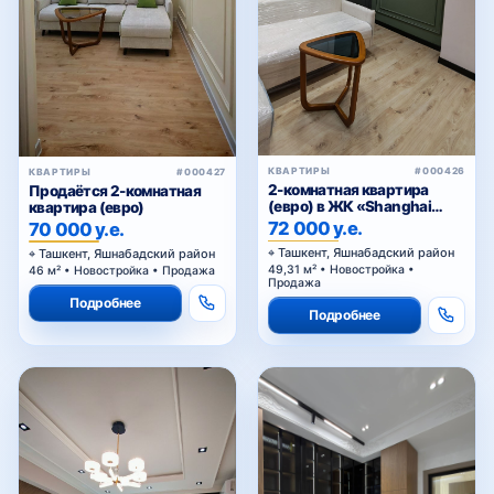
КВАРТИРЫ
#000426
КВАРТИРЫ
#000427
2-комнатная квартира
Продаётся 2-комнатная
(евро) в ЖК «Shanghai
квартира (евро)
Residence (China House)»
72 000 у.е.
70 000 у.е.
Ташкент, Яшнабадский район
Ташкент, Яшнабадский район
49,31 м² • Новостройка •
46 м² • Новостройка • Продажа
Продажа
Подробнее
Подробнее