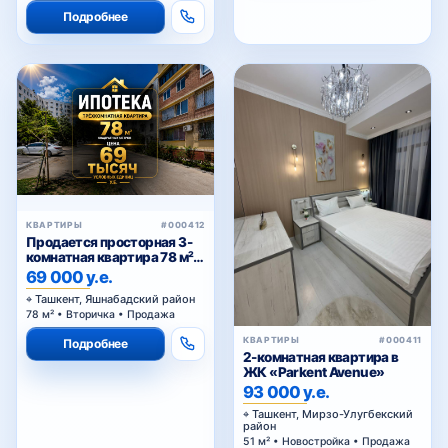
Подробнее
КВАРТИРЫ
#000412
Продается просторная 3-
комнатная квартира 78 м² в
Тузеле-2, Яшнабадский
69 000 у.е.
район — возможна покупка
Ташкент, Яшнабадский район
в ипотеку
78 м² • Вторичка • Продажа
КВАРТИРЫ
#000411
Подробнее
2-комнатная квартира в
ЖК «Parkent Avenue»
93 000 у.е.
Ташкент, Мирзо-Улугбекский
район
51 м² • Новостройка • Продажа