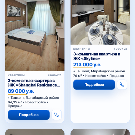
КВАРТИРЫ
#000422
3-комнатная квартира в
ЖК «Skyline»
213 000 у.е.
Ташкент, Мирабадский район
76 м² • Новостройка • Продажа
КВАРТИРЫ
#000425
2-комнатная квартира в
Подробнее
ЖК «Shanghai Residence
(China House)»
89 000 у.е.
Ташкент, Яшнабадский район
64,35 м² • Новостройка •
Продажа
Подробнее