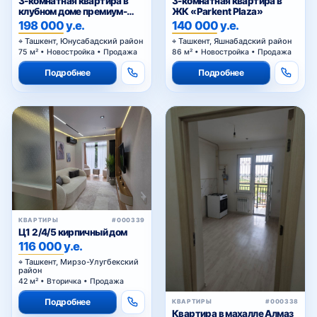
3-комнатная квартира в
3-комнатная квартира в
клубном доме премиум-
ЖК «Parkent Plaza»
класса
198 000 у.е.
140 000 у.е.
Ташкент, Юнусабадский район
Ташкент, Яшнабадский район
75 м² • Новостройка • Продажа
86 м² • Новостройка • Продажа
Подробнее
Подробнее
КВАРТИРЫ
#000339
Ц1 2/4/5 кирпичный дом
116 000 у.е.
Ташкент, Мирзо-Улугбекский
район
42 м² • Вторичка • Продажа
Подробнее
КВАРТИРЫ
#000338
Квартира в махалле Алмаз