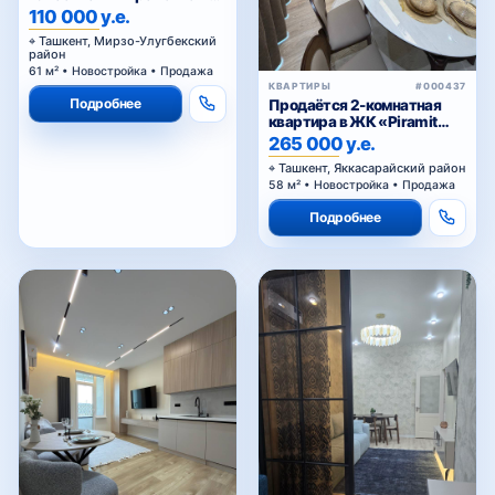
ЖК Parkent Avenue — 61,02
110 000 у.е.
м²
Ташкент, Мирзо-Улугбекский
район
61 м² • Новостройка • Продажа
КВАРТИРЫ
#000437
Подробнее
Продаётся 2-комнатная
квартира в ЖК «Piramit
Tower»
265 000 у.е.
Ташкент, Яккасарайский район
58 м² • Новостройка • Продажа
Подробнее