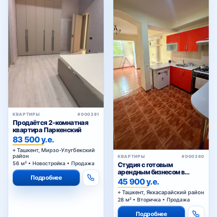
КВАРТИРЫ
#000381
Продаётся 2-комнатная
квартира Паркенский
83 500 у.е.
Ташкент, Мирзо-Улугбекский
район
КВАРТИРЫ
#000380
56 м² • Новостройка • Продажа
Студия с готовым
арендным бизнесом в
Подробнее
Яккасарайском районе
45 900 у.е.
Ташкента
Ташкент, Яккасарайский район
28 м² • Вторичка • Продажа
Подробнее