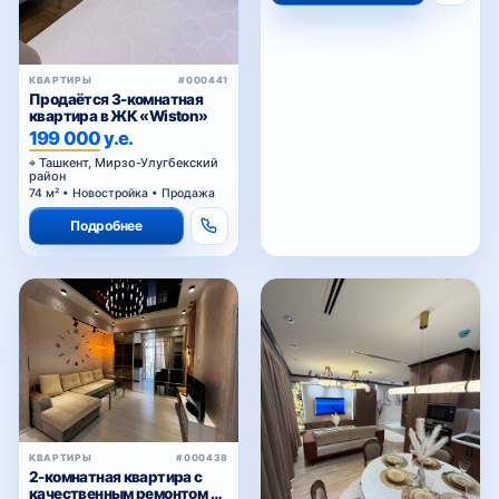
КВАРТИРЫ
#000441
Продаётся 3-комнатная
квартира в ЖК «Wiston»
199 000 у.е.
Ташкент, Мирзо-Улугбекский
район
74 м² • Новостройка • Продажа
Подробнее
КВАРТИРЫ
#000438
2-комнатная квартира с
качественным ремонтом в