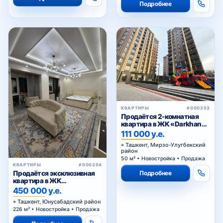
Подробнее
КВАРТИРЫ
#000353
Продаётся 2-комнатная
квартира в ЖК «Darkhan
Avenue»
111 000 у.е.
Ташкент, Мирзо-Улугбекский
район
50 м² • Новостройка • Продажа
КВАРТИРЫ
#000354
Подробнее
Продаётся эксклюзивная
квартира в ЖК
«Megapolis»
450 000 у.е.
Ташкент, Юнусабадский район
226 м² • Новостройка • Продажа