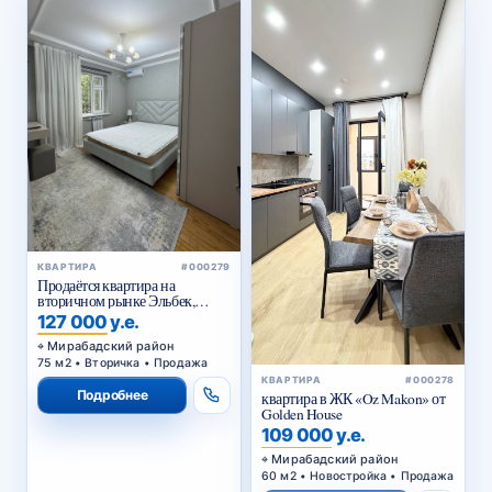
КВАРТИРА
#000279
Продаётся квартира на
вторичном рынке Эльбек,
Перевушка
127 000 у.е.
Мирабадский район
75 м2 • Вторичка • Продажа
КВАРТИРА
#000278
Подробнее
квартира в ЖК «Oz Makon» от
Golden House
109 000 у.е.
Мирабадский район
60 м2 • Новостройка • Продажа