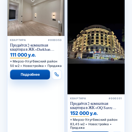
КВАРТИРА
#000353
Продаётся 2-комнатная
квартира в ЖК «Darkhan
Avenue»
111 000 у.е.
Мирзо-Улугбекский район
50 м2 • Новостройка • Продажа
Подробнее
КВАРТИРА
#000351
Продаётся 2-комнатная
квартира в ЖК «OQ Saroy
Deluxe»
152 000 у.е.
Мирзо-Улугбекский район
83,45 м2 • Новостройка •
Продажа