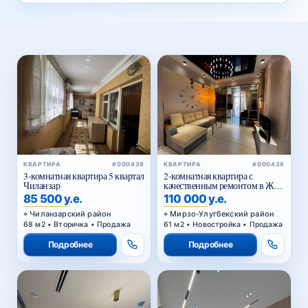
КВАРТИРА
#000439
КВАРТИРА
#000438
3-комнатная квартира 5 квартал
2-комнатная квартира с
Чиланзар
качественным ремонтом в ЖК
Parkent Avenue — 61,02 м²
85 500 у.е.
110 000 у.е.
Чиланзарский район
Мирзо-Улугбекский район
68 м2 • Вторичка • Продажа
61 м2 • Новостройка • Продажа
Подробнее
Подробнее