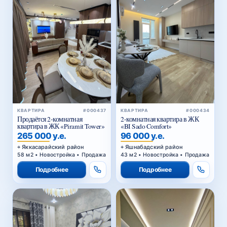
КВАРТИРА
#000437
КВАРТИРА
#000434
Продаётся 2-комнатная
2-комнатная квартира в ЖК
квартира в ЖК «Piramit Tower»
«BI Sado Comfort»
265 000 у.е.
96 000 у.е.
Яккасарайский район
Яшнабадский район
58 м2 • Новостройка • Продажа
43 м2 • Новостройка • Продажа
Подробнее
Подробнее