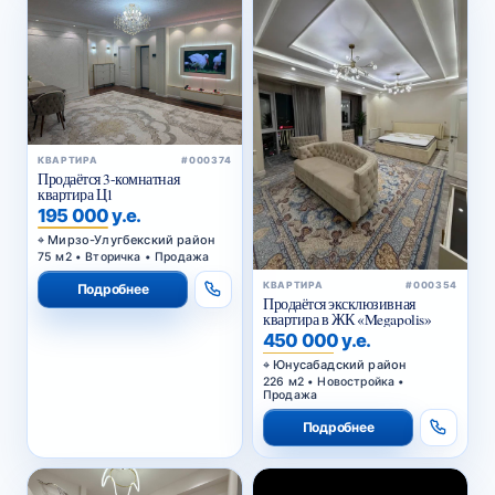
КВАРТИРА
#000374
Продаётся 3-комнатная
квартира Ц1
195 000 у.е.
Мирзо-Улугбекский район
75 м2 • Вторичка • Продажа
КВАРТИРА
#000354
Подробнее
Продаётся эксклюзивная
квартира в ЖК «Megapolis»
450 000 у.е.
Юнусабадский район
226 м2 • Новостройка •
Продажа
Подробнее