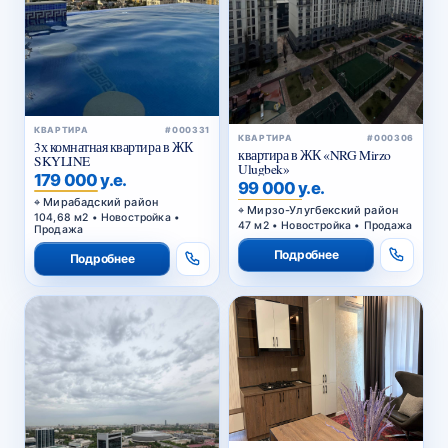
КВАРТИРА
#000331
КВАРТИРА
#000306
3х комнатная квартира в ЖК
квартира в ЖК «NRG Mirzo
SKYLINE
Ulugbek»
179 000 у.е.
99 000 у.е.
Мирабадский район
Мирзо-Улугбекский район
104,68 м2 • Новостройка •
47 м2 • Новостройка • Продажа
Продажа
Подробнее
Подробнее