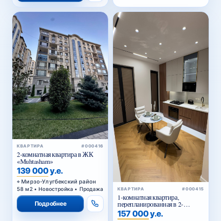
КВАРТИРА
#000416
2-комнатная квартира в ЖК
«Muhtasham»
139 000 у.е.
Мирзо-Улугбекский район
58 м2 • Новостройка • Продажа
КВАРТИРА
#000415
1-комнатная квартира,
перепланированная в 2-
Подробнее
комнатную, в ЖК «Parkwood»
157 000 у.е.