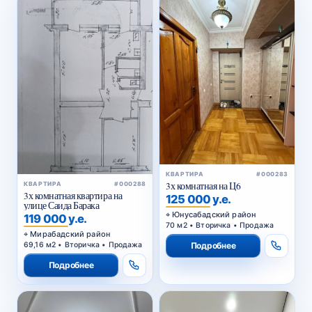
КВАРТИРА
#000283
3х комнатная на Ц6
КВАРТИРА
#000288
3х комнатная квартира на
125 000 у.е.
улице Саида Барака
Юнусабадский район
119 000 у.е.
70 м2 • Вторичка • Продажа
Мирабадский район
Подробнее
69,16 м2 • Вторичка • Продажа
Подробнее