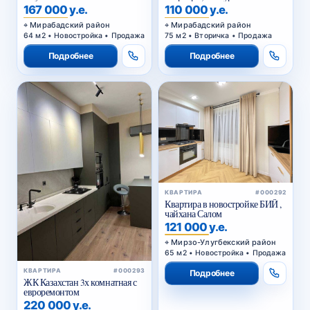
167 000 у.е.
110 000 у.е.
Мирабадский район
Мирабадский район
64 м2 • Новостройка • Продажа
75 м2 • Вторичка • Продажа
Подробнее
Подробнее
КВАРТИРА
#000292
Квартира в новостройке БИЙ ,
чайхана Салом
121 000 у.е.
Мирзо-Улугбекский район
65 м2 • Новостройка • Продажа
КВАРТИРА
#000293
Подробнее
ЖК Казахстан 3х комнатная с
евроремонтом
220 000 у.е.