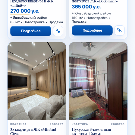
Продается квартира в ЖК
пентхаус в ЖК «Bodomzor»
«Infinity»
365 000 у.е.
270 000 у.е.
Юнусабадский район
Яшнабадский район
150 м2 • Новостройка •
Продажа
65 м2 • Новостройка • Продажа
Подробнее
Подробнее
КВАРТИРА
#000297
КВАРТИРА
#000296
3х квартира в ЖК «Mirabad
Нукусская 3-комнатная
City»
квартира , Гламур