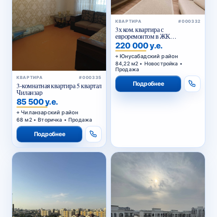
КВАРТИРА
#000332
3х ком. квартира с
евроремонтом в ЖК
«Казахстан»
220 000 у.е.
Юнусабадский район
84,22 м2 • Новостройка •
Продажа
КВАРТИРА
#000335
Подробнее
3-комнатная квартира 5 квартал
Чиланзар
85 500 у.е.
Чиланзарский район
68 м2 • Вторичка • Продажа
Подробнее