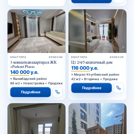
КВАРТИРА
#000340
КВАРТИРА
#000339
3-комнатная квартира в ЖК
Ц1 2/4/5 кирпичный дом
«Parkent Plaza»
116 000 у.е.
140 000 у.е.
Мирзо-Улугбекский район
Яшнабадский район
42 м2 • Вторичка • Продажа
86 м2 • Новостройка • Продажа
Подробнее
Подробнее