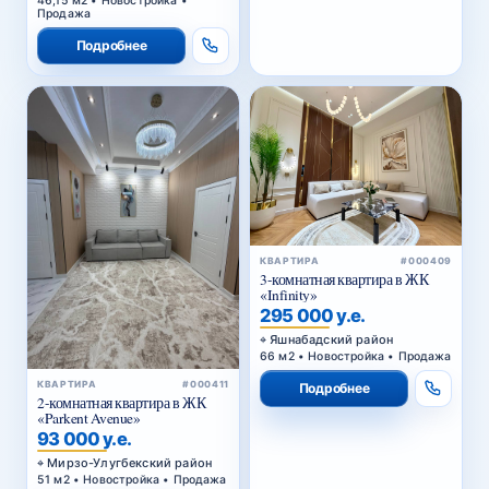
46,15 м2 • Новостройка •
Продажа
Подробнее
КВАРТИРА
#000409
3-комнатная квартира в ЖК
«Infinity»
295 000 у.е.
Яшнабадский район
66 м2 • Новостройка • Продажа
КВАРТИРА
#000411
Подробнее
2-комнатная квартира в ЖК
«Parkent Avenue»
93 000 у.е.
Мирзо-Улугбекский район
51 м2 • Новостройка • Продажа