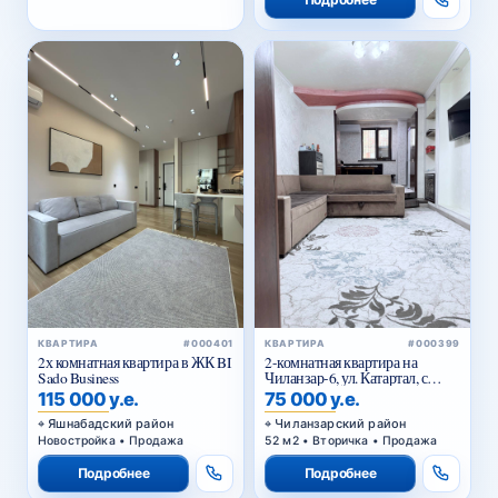
КВАРТИРА
#000401
КВАРТИРА
#000399
2х комнатная квартира в ЖК BI
2-комнатная квартира на
Sado Business
Чиланзар-6, ул. Катартал, с
мебелью и техникой
115 000 у.е.
75 000 у.е.
Яшнабадский район
Чиланзарский район
Новостройка • Продажа
52 м2 • Вторичка • Продажа
Подробнее
Подробнее