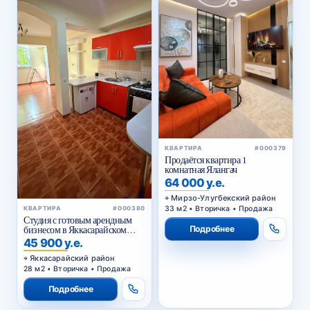
КВАРТИРА
#000379
Продаётся квартира 1
комнатная Ялангач
64 000 у.е.
Мирзо-Улугбекский район
33 м2 • Вторичка • Продажа
КВАРТИРА
#000380
Студия с готовым арендным
бизнесом в Яккасарайском
Подробнее
районе Ташкента
45 900 у.е.
Яккасарайский район
28 м2 • Вторичка • Продажа
Подробнее