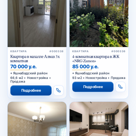
КВАРТИРА
#000338
КВАРТИРА
#000336
Квартира в махалле Алмаз 3х
4-комнатная квартира в ЖК
комнатная
«NRG Zamon»
70 000 у.е.
85 000 у.е.
Яшнабадский район
Яшнабадский район
66,6 м2 • Новостройка •
93 м2 • Новостройка • Продажа
Продажа
Подробнее
Подробнее