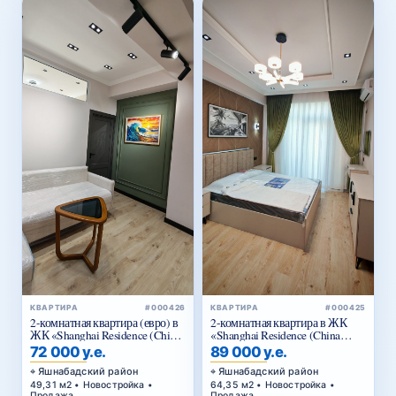
КВАРТИРА
#000425
КВАРТИРА
#000426
2-комнатная квартира в ЖК
2-комнатная квартира (евро) в
«Shanghai Residence (China
ЖК «Shanghai Residence (China
House)»
House)»
89 000 у.е.
72 000 у.е.
Яшнабадский район
Яшнабадский район
64,35 м2 • Новостройка •
49,31 м2 • Новостройка •
Продажа
Продажа