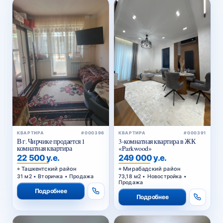
КВАРТИРА
#000396
КВАРТИРА
#000391
В г. Чирчике продается 1
3-комнатная квартира в ЖК
комнатная квартира
«Parkwood»
22 500 у.е.
249 000 у.е.
Ташкентский район
Мирабадский район
31 м2 • Вторичка • Продажа
73,18 м2 • Новостройка •
Продажа
Подробнее
Подробнее