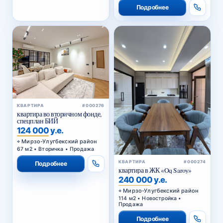
Подробнее
КВАРТИРА
#000276
квартира во вторичном фонде,
спецплан БИЙ
124 000 у.е.
Мирзо-Улугбекский район
67 м2 • Вторичка • Продажа
КВАРТИРА
#000274
Подробнее
квартира в ЖК «Oq Saroy»
240 000 у.е.
Мирзо-Улугбекский район
114 м2 • Новостройка •
Продажа
Подробнее