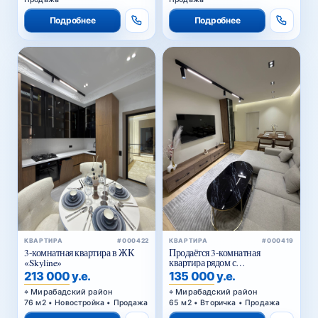
Подробнее
Подробнее
КВАРТИРА
#000422
КВАРТИРА
#000419
3-комнатная квартира в ЖК
Продаётся 3-комнатная
«Skyline»
квартира рядом с
Госпитальным рынком
213 000 у.е.
135 000 у.е.
Мирабадский район
Мирабадский район
76 м2 • Новостройка • Продажа
65 м2 • Вторичка • Продажа