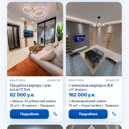
КВАРТИРА
#000378
КВАРТИРА
#000375
Продаётся квартира 1 ком.
2-комнатная квартира в ЖК
возле IT Park
«O’zbegim»
62 000 у.е.
162 000 у.е.
Мирзо-Улугбекский район
Яккасарайский район
25 м2 • Вторичка • Продажа
70 м2 • Новостройка • Продажа
Подробнее
Подробнее