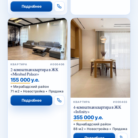
Подробнее
КВАРТИРА
#000406
2-комнатная квартира в ЖК
«Mirabad Palace»
155 000 у.е.
Мирабадский район
71 м2 • Новостройка • Продажа
Подробнее
КВАРТИРА
#000403
4-комнатная квартира в ЖК
«Infinity»
355 000 у.е.
Яшнабадский район
88 м2 • Новостройка • Продажа
Подробнее