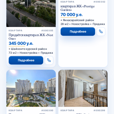
КВАРТИРА
#000302
квартира в ЖК «Prestige
Garden»
70 000 у.е.
Яккасарайский район
28 м2 • Новостройка • Продажа
КВАРТИРА
#000305
Подробнее
Продаётся квартира в ЖК «Nest
One»
345 000 у.е.
Шайхонтохурский район
73 м2 • Новостройка • Продажа
Подробнее
КВАРТИРА
#000300
КВАРТИРА
#000299