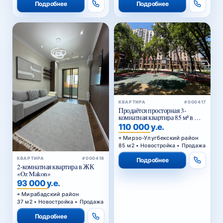
Подробнее
Подробнее
КВАРТИРА
#000417
Продаётся просторная 3-
комнатная квартира 85 м² в ЖК
Golden House — Мирзо-
110 000 у.е.
Улугбекский район
Мирзо-Улугбекский район
85 м2 • Новостройка • Продажа
КВАРТИРА
#000418
Подробнее
2-комнатная квартира в ЖК
«Oz Makon»
93 000 у.е.
Мирабадский район
37 м2 • Новостройка • Продажа
Подробнее