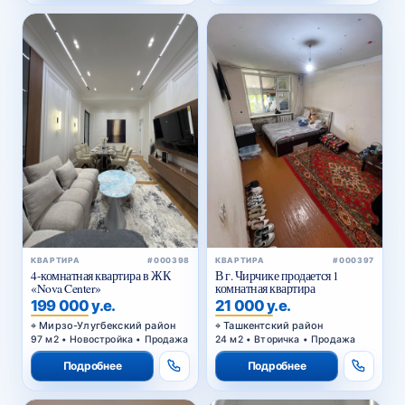
КВАРТИРА
#000398
КВАРТИРА
#000397
4-комнатная квартира в ЖК
В г. Чирчике продается 1
«Nova Center»
комнатная квартира
199 000 у.е.
21 000 у.е.
Мирзо-Улугбекский район
Ташкентский район
97 м2 • Новостройка • Продажа
24 м2 • Вторичка • Продажа
Подробнее
Подробнее