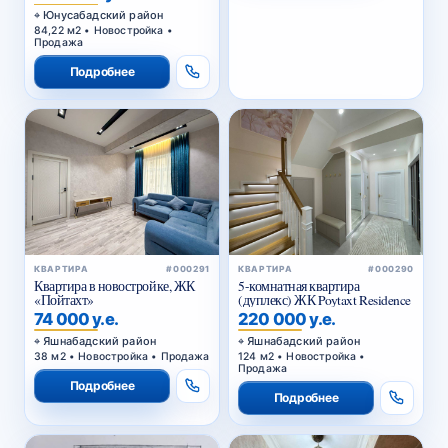
Юнусабадский район
84,22 м2 • Новостройка •
Продажа
Подробнее
КВАРТИРА
#000291
КВАРТИРА
#000290
Квартира в новостройке, ЖК
5-комнатная квартира
«Пойтахт»
(дуплекс) ЖК Poytaxt Residence
74 000 у.е.
220 000 у.е.
Яшнабадский район
Яшнабадский район
38 м2 • Новостройка • Продажа
124 м2 • Новостройка •
Продажа
Подробнее
Подробнее