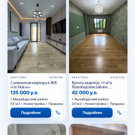
КВАРТИРА
#000390
КВАРТИРА
#000386
2-комнатная квартира в ЖК
Купить квартиру 34 м² в
«Oz Makon»
Яшнабадском районе,
Асалобод-2 — кирпичный дом,
135 000 у.е.
42 000 у.е.
подходит под офис
Мирабадский район
Яшнабадский район
54 м2 • Новостройка • Продажа
34 м2 • Новостройка • Продажа
Подробнее
Подробнее