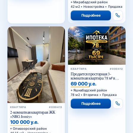
Мирабадский район
42 м2 • Новостройка • Продажа
Подробнее
КВАРТИРА
#000412
Продается просторная 3-
комнатная квартира 78 м² в
Тузеле-2, Яшнабадский район
69 000 у.е.
— возможна покупка в
ипотеку
Яшнабадский район
78 м2 • Вторичка • Продажа
Подробнее
КВАРТИРА
#000413
2-комнатная квартирав ЖК
«NRG Jomiy»
100 000 у.е.
Олмазорский район