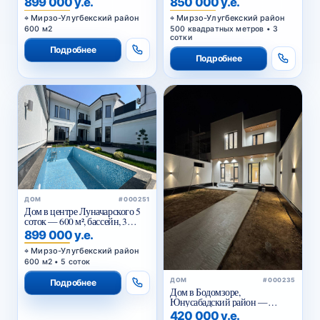
899 000 у.е.
850 000 у.е.
Мирзо-Улугбекский район
Мирзо-Улугбекский район
600 м2
500 квадратных метров • 3
сотки
Подробнее
Подробнее
ДОМ
#000251
Дом в центре Луначарского 5
соток — 600 м², бассейн, 3
уровня
899 000 у.е.
Мирзо-Улугбекский район
600 м2 • 5 соток
ДОМ
#000235
Подробнее
Дом в Бодомзоре,
Юнусабадский район —
купить дом в Ташкенте 360 м² с
420 000 у.е.