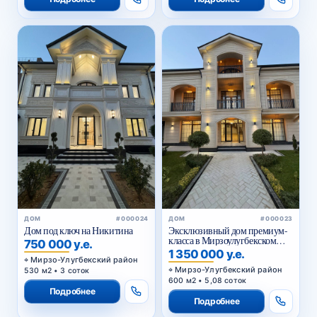
ДОМ
#000024
ДОМ
#000023
Дом под ключ на Никитина
Эксклюзивный дом премиум-
класса в Мирзоулугбекском
750 000 у.е.
районе
1 350 000 у.е.
Мирзо-Улугбекский район
Мирзо-Улугбекский район
530 м2 • 3 соток
600 м2 • 5,08 соток
Подробнее
Подробнее