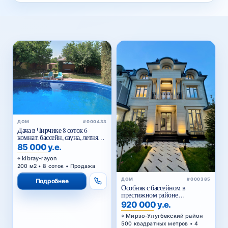
ДОМ
#000433
Дача в Чирчике 8 соток 6
комнат. бассейн, сауна, летняя
кухня
85 000 у.е.
kibray-rayon
200 м2 • 8 соток • Продажа
ДОМ
#000385
Подробнее
Особняк с бассейном в
престижном районе
Циолковского — для
920 000 у.е.
комфортной и статусной
жизни
Мирзо-Улугбекский район
500 квадратных метров • 4