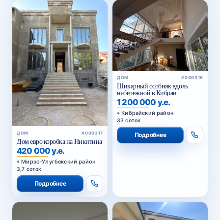
ДОМ
#000316
Шикарный особняк вдоль
набережной в Кибраи
1 200 000 у.е.
Кибрайский район
33 соток
ДОМ
#000317
Подробнее
Дом евро коробка на Никитина
420 000 у.е.
Мирзо-Улугбекский район
3,7 соток
Подробнее