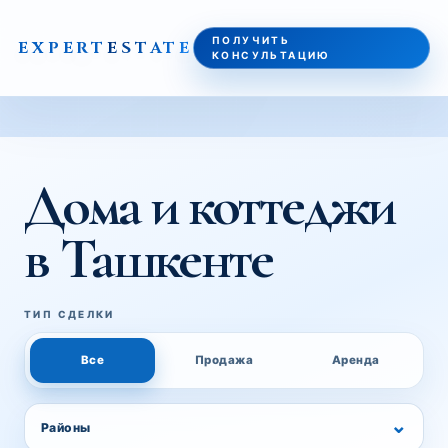
ПОЛУЧИТЬ
EXPERT
ESTATE
КОНСУЛЬТАЦИЮ
ГЛАВНАЯ
/
НОВОСТИ
/
ДОМА В ТАШКЕНТЕ 2026: ПОЧЕМУ «ДОМ С ИНВЕСТИЦИОНН
Дома и коттеджи
в Ташкенте
ТИП СДЕЛКИ
Все
Продажа
Аренда
⌄
Районы