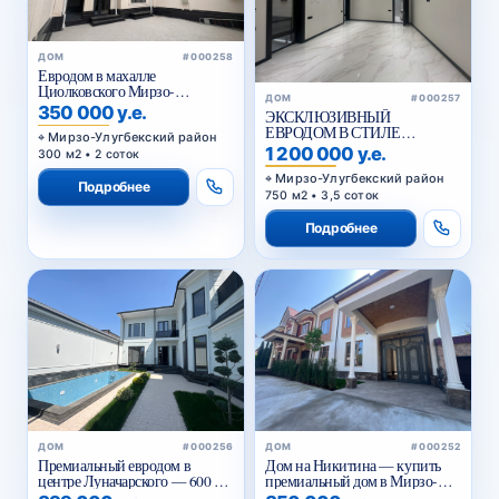
ДОМ
#000258
Евродом в махалле
Циолковского Мирзо-
ДОМ
#000257
Улугбекский район
350 000 у.е.
ЭКСКЛЮЗИВНЫЙ
ЕВРОДОМ В СТИЛЕ
Мирзо-Улугбекский район
НЕОКЛАССИК
1 200 000 у.е.
300 м2 • 2 соток
Мирзо-Улугбекский район
Подробнее
750 м2 • 3,5 соток
Подробнее
ДОМ
#000256
ДОМ
#000252
Премиальный евродом в
Дом на Никитина — купить
центре Луначарского — 600 м²,
премиальный дом в Мирзо-
бассейн, 3 уровня
Улугбекском районе Ташкента