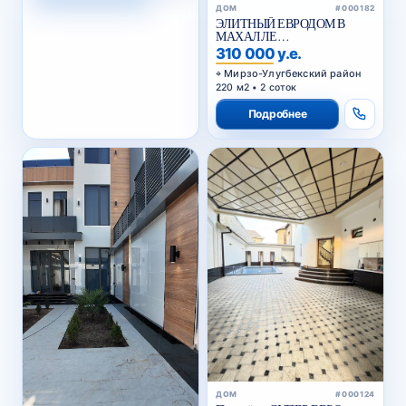
ДОМ
#000182
ЭЛИТНЫЙ ЕВРОДОМ В
МАХАЛЛЕ
ЦИОЛКОВСКОГО
310 000 у.е.
Мирзо-Улугбекский район
220 м2 • 2 соток
Подробнее
ДОМ
#000124