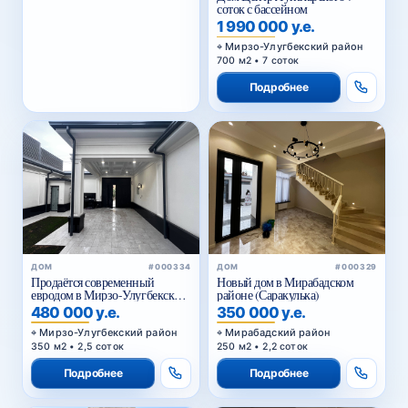
соток с бассейном
1 990 000 у.е.
Мирзо-Улугбекский район
700 м2 • 7 соток
Подробнее
ДОМ
#000334
ДОМ
#000329
Продаётся современный
Новый дом в Мирабадском
евродом в Мирзо-Улугбекском
районе (Саракулька)
районе
480 000 у.е.
350 000 у.е.
Мирзо-Улугбекский район
Мирабадский район
350 м2 • 2,5 соток
250 м2 • 2,2 соток
Подробнее
Подробнее