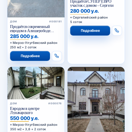
Продаётся СУПЕР ЕВРО
участок с домом – Сергели
280 000 у.е.
Сергелийский район
5 соток
ДОМ
#000181
Продаётся современный
евродом в Алишерободе
Подробнее
Мирзо-Улугбекский район
285 000 у.е.
Мирзо-Улугбекский район
250 м2 • 2 соток
Подробнее
ДОМ
#000076
Евродом в центре
Луначарского
550 000 у.е.
Мирзо-Улугбекский район
350 м2 • 3,6 + 2 соток