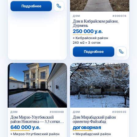
Подробнее
ДОМ
#000074
Дом в Кибрайском районе,
Дурмень
250 000 у.е.
Кибрайский район
240 м2 • 3 соток
Подробнее
ДОМ
#000068
ДОМ
#000035
Дом Мирзо-Улугбекский
Дом Мирабадский район
район Никитина — 3,3 сотки, 2
ориентир Файзабад
бассейна
640 000 у.е.
договорная
Мирзо-Улугбекский район
Мирабадский район