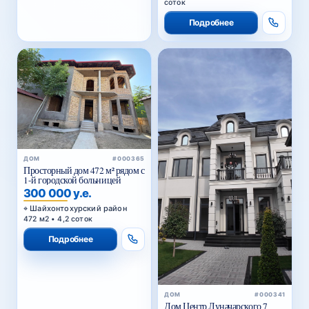
соток
Подробнее
ДОМ
#000365
Просторный дом 472 м² рядом с
1-й городской больницей
300 000 у.е.
Шайхонтохурский район
472 м2 • 4,2 соток
Подробнее
ДОМ
#000341
Дом Центр Луначарского 7