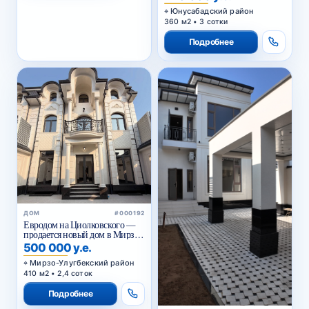
качественным ремонтом
Юнусабадский район
360 м2 • 3 сотки
Подробнее
ДОМ
#000192
Евродом на Циолковского —
продается новый дом в Мирзо-
Улугбекском районе Ташкента
500 000 у.е.
Мирзо-Улугбекский район
410 м2 • 2,4 соток
Подробнее