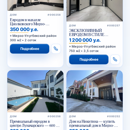
ДОМ
#000258
Евродом в махалле
Циолковского Мирзо-
ДОМ
#000257
Улугбекский район
350 000 у.е.
ЭКСКЛЮЗИВНЫЙ
ЕВРОДОМ В СТИЛЕ
Мирзо-Улугбекский район
НЕОКЛАССИК
1 200 000 у.е.
300 м2 • 2 соток
Мирзо-Улугбекский район
Подробнее
750 м2 • 3,5 соток
Подробнее
ДОМ
#000256
ДОМ
#000252
Премиальный евродом в
Дом на Никитина — купить
центре Луначарского — 600 м²,
премиальный дом в Мирзо-
бассейн, 3 уровня
Улугбекском районе Ташкента