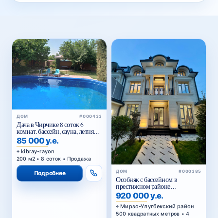
ДОМ
#000433
Дача в Чирчике 8 соток 6
комнат. бассейн, сауна, летняя
кухня
85 000 у.е.
kibray-rayon
200 м2 • 8 соток • Продажа
ДОМ
#000385
Подробнее
Особняк с бассейном в
престижном районе
Циолковского — для
920 000 у.е.
комфортной и статусной
жизни
Мирзо-Улугбекский район
500 квадратных метров • 4