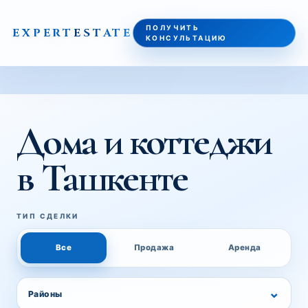
ПОЛУЧИТЬ
EXPERT
ESTATE
КОНСУЛЬТАЦИЮ
ГЛАВНАЯ
/
НОВОСТИ
/
ДОМА, КОТТЕДЖИ И ТАУНХАУСЫ В ТАШКЕНТЕ 2026: ПОЧЕМ
Дома и коттеджи
в Ташкенте
ТИП СДЕЛКИ
Все
Продажа
Аренда
⌄
Районы