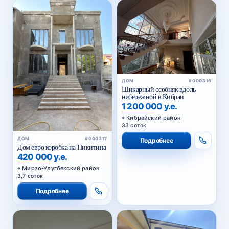
ДОМ
#000316
Шикарный особняк вдоль
набережной в Кибраи
1 200 000 у.е.
Кибрайский район
33 соток
ДОМ
#000317
Подробнее
Дом евро коробка на Никитина
420 000 у.е.
Мирзо-Улугбекский район
3,7 соток
Подробнее