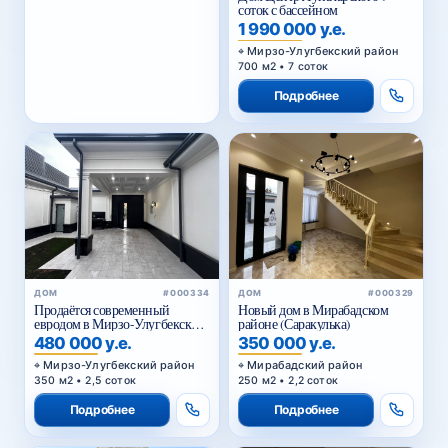
соток с бассейном
1 990 000 у.е.
Мирзо-Улугбекский район
700 м2 • 7 соток
Подробнее
ДОМ
#000334
ДОМ
#000329
Продаётся современный
Новый дом в Мирабадском
евродом в Мирзо-Улугбекском
районе (Саракулька)
районе
480 000 у.е.
350 000 у.е.
Мирзо-Улугбекский район
Мирабадский район
350 м2 • 2,5 соток
250 м2 • 2,2 соток
Подробнее
Подробнее