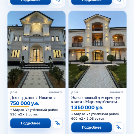
ДОМ
#000024
ДОМ
#000023
Дом под ключ на Никитина
Эксклюзивный дом премиум-
класса в Мирзоулугбекском
750 000 у.е.
районе
1 350 000 у.е.
Мирзо-Улугбекский район
Мирзо-Улугбекский район
530 м2 • 3 соток
600 м2 • 5,08 соток
Подробнее
Подробнее