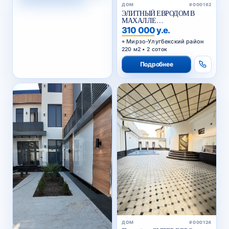
ДОМ
#000182
ЭЛИТНЫЙ ЕВРОДОМ В
МАХАЛЛЕ
ЦИОЛКОВСКОГО
310 000 у.е.
Мирзо-Улугбекский район
220 м2 • 2 соток
Подробнее
ДОМ
#000124