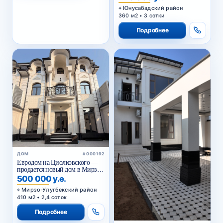
качественным ремонтом
Юнусабадский район
360 м2 • 3 сотки
Подробнее
ДОМ
#000192
Евродом на Циолковского —
продается новый дом в Мирзо-
Улугбекском районе Ташкента
500 000 у.е.
Мирзо-Улугбекский район
410 м2 • 2,4 соток
Подробнее