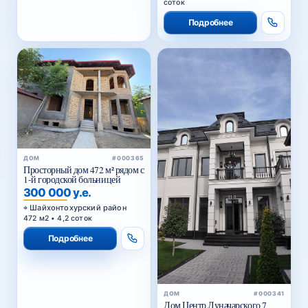
соток
Подробнее
ДОМ
#000365
Просторный дом 472 м² рядом с
1-й городской больницей
300 000 у.е.
Шайхонтохурский район
472 м2 • 4,2 соток
Подробнее
ДОМ
#000341
Дом Центр Луначарского 7