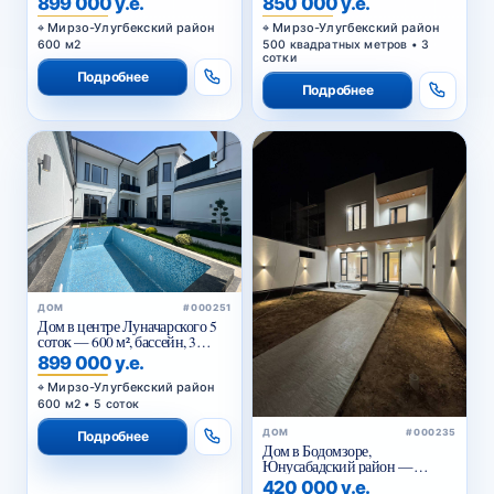
899 000 у.е.
850 000 у.е.
Мирзо-Улугбекский район
Мирзо-Улугбекский район
600 м2
500 квадратных метров • 3
сотки
Подробнее
Подробнее
ДОМ
#000251
Дом в центре Луначарского 5
соток — 600 м², бассейн, 3
уровня
899 000 у.е.
Мирзо-Улугбекский район
600 м2 • 5 соток
ДОМ
#000235
Подробнее
Дом в Бодомзоре,
Юнусабадский район —
купить дом в Ташкенте 360 м² с
420 000 у.е.