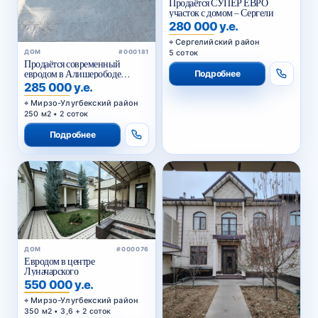
Продаётся СУПЕР ЕВРО
участок с домом – Сергели
280 000 у.е.
Сергелийский район
5 соток
ДОМ
#000181
Продаётся современный
евродом в Алишерободе
Подробнее
Мирзо-Улугбекский район
285 000 у.е.
Мирзо-Улугбекский район
250 м2 • 2 соток
Подробнее
ДОМ
#000076
Евродом в центре
Луначарского
550 000 у.е.
Мирзо-Улугбекский район
350 м2 • 3,6 + 2 соток