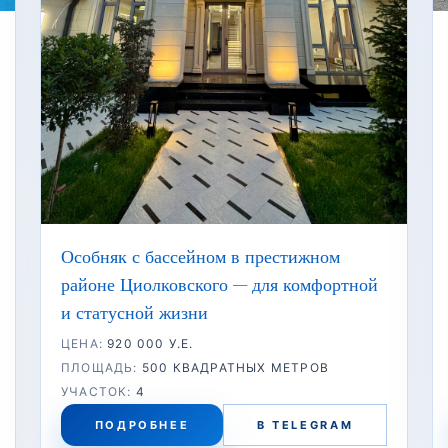
Особняк с бассейном в престижном
районе Циолковского — для комфортной
и статусной жизни
ЦЕНА:
920 000 У.Е.
ПЛОЩАДЬ:
500 КВАДРАТНЫХ МЕТРОВ
УЧАСТОК:
4
ПОДРОБНЕЕ
В TELEGRAM