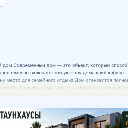
 дом Современный дом — это объект, который способ
дновременно включать: жилую зону домашний кабинет г
зону место для семейного отдыха Дом становится полн
ические большие дома теряют актуальность Раньше ст
026 году покупатели всё чаще отказываются от: лишн
ольших объектов Современный рынок делает ставку н
ощади качество среды функциональность пространств
ие коттеджи Особенно ценятся дома, где легко можно
изовать отдельный guest-space менять сценарий испол