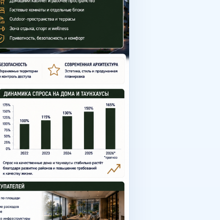
унхаус в Ташкенте становится
ход несколько уровней
овится компромиссом между
отрены: террасы внутренние
ают не только интерьер, но и
ели анализируют: охраняемую
туру внутри проекта
-продукт. Почему инвесторы
 ограниченный формат
ренды premium-уровня Особенно
Что влияет на стоимость дома
зонирование естественный свет
ь современные фасады
 энергоэффективность
покупателей Наиболее
ивание отсутствие анализа
ектов На современном рынке