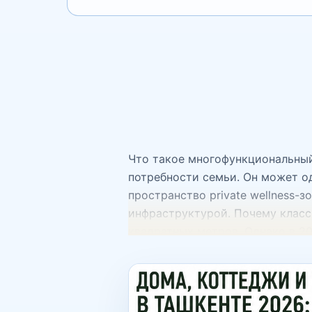
Что такое многофункциональный
потребности семьи. Он может о
пространство private wellness-
инфраструктурой. Почему класс
квадратных метров. Однако в 2
комнат сложной эксплуатации б
рациональное использование пл
наиболее востребованными Гибк
создать рабочий кабинет орган