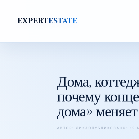
EXPERT
ESTATE
ГЛАВНАЯ
/
НОВОСТИ
/
ДОМА, КОТТЕДЖИ И ТАУНХАУСЫ В ТАШКЕНТЕ 2026: ПОЧЕ
Дома, коттед
почему конц
дома» меняет
АВТОР: ЛИКА
ОПУБЛИКОВАНО: 19 М