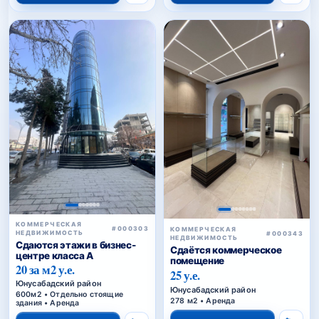
КОММЕРЧЕСКАЯ
#000303
КОММЕРЧЕСКАЯ
НЕДВИЖИМОСТЬ
#000343
НЕДВИЖИМОСТЬ
Сдаются этажи в бизнес-
Сдаётся коммерческое
центре класса A
помещение
20 за м2 у.е.
25 у.е.
Юнусабадский район
Юнусабадский район
600м2 • Отдельно стоящие
278 м2 • Аренда
здания • Аренда