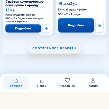
Сдаётся коммерческое
10 за м2 у.е.
помещение в аренду,
Сагбан
12 у.е.
Юнусабадский район
500 м2 • Аренда
Юнусабадский район
600 м2 • Отдельно стоящие
здания • Аренда
Подробнее
Подробнее
СМОТРЕТЬ ВСЕ ОБЪЕКТЫ
⌂
⌕
♡
♙
Главное
Поиск
Избранное
Профиль