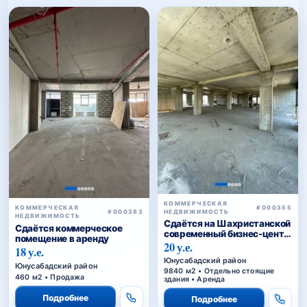
КОММЕРЧЕСКАЯ
#000355
КОММЕРЧЕСКАЯ
НЕДВИЖИМОСТЬ
#000383
НЕДВИЖИМОСТЬ
Сдаётся на Шахристанской
Сдаётся коммерческое
современный бизнес-центр
помещение в аренду
в аренду
20 у.е.
18 у.е.
Юнусабадский район
Юнусабадский район
9840 м2 • Отдельно стоящие
460 м2 • Продажа
здания • Аренда
Подробнее
Подробнее