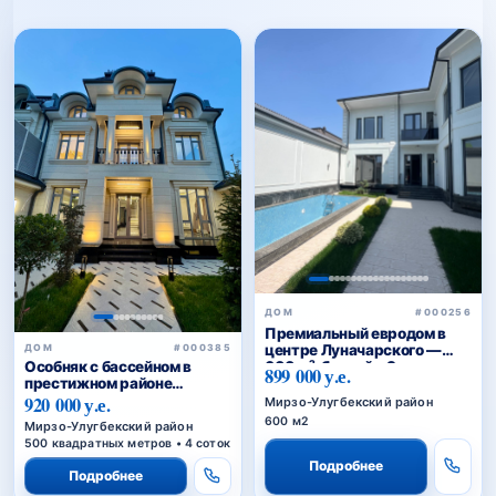
ДОМ
#000256
Премиальный евродом в
центре Луначарского —
ДОМ
#000385
Особняк с бассейном в
600 м², бассейн, 3 уровня
899 000 у.е.
престижном районе
Циолковского — для
920 000 у.е.
Мирзо-Улугбекский район
комфортной и статусной
600 м2
Мирзо-Улугбекский район
жизни
500 квадратных метров • 4 соток
Подробнее
Подробнее