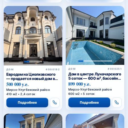
ДОМ
#000251
ДОМ
#000192
Дом в центре Луначарского
Евродом на Циолковского
5 соток — 600 м², бассейн,
— продается новый дом в
3 уровня
899 000 у.е.
Мирзо-Улугбекском районе
500 000 у.е.
Ташкента
Мирзо-Улугбекский район
Мирзо-Улугбекский район
600 м2 • 5 соток
410 м2 • 2,4 соток
Подробнее
Подробнее