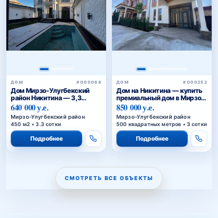
ДОМ
#000068
ДОМ
#000252
Дом Мирзо-Улугбекский
Дом на Никитина — купить
район Никитина — 3,3
премиальный дом в Мирзо-
сотки, 2 бассейна
Улугбекском районе
640 000 у.е.
850 000 у.е.
Ташкента
Мирзо-Улугбекский район
Мирзо-Улугбекский район
450 м2 • 3.3 сотки
500 квадратных метров • 3 сотки
Подробнее
Подробнее
СМОТРЕТЬ ВСЕ ОБЪЕКТЫ