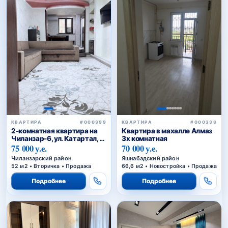
КВАРТИРА
#000399
КВАРТИРА
#000338
2-комнатная квартира на
Квартира в махалле Алмаз
Чиланзар-6, ул. Катартал, с
3х комнатная
мебелью и техникой
75 000 у.е.
70 000 у.е.
Чиланзарский район
Яшнабадский район
52 м2 • Вторичка • Продажа
66,6 м2 • Новостройка • Продажа
Подробнее
Подробнее