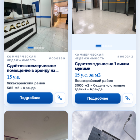
КОММЕРЧЕСКАЯ
#000242
КОММЕРЧЕСКАЯ
НЕДВИЖИМОСТЬ
#000369
НЕДВИЖИМОСТЬ
Сдается здание на 1 линии
Сдаётся коммерческое
мукими
помещение в аренду на
15 у.е. за м2
Шота Руставели
15 у.е.
Яккасарайский район
Яккасарайский район
3000 м2 • Отдельно стоящие
585 м2 • Аренда
здания • Аренда
Подробнее
Подробнее