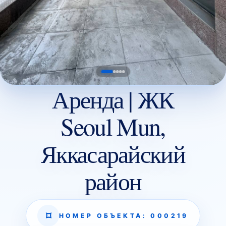
Аренда | ЖК
Seoul Mun,
Яккасарайский
район
НОМЕР ОБЪЕКТА: 000219