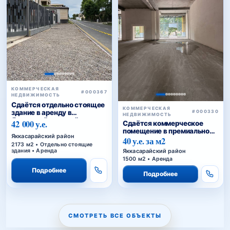
КОММЕРЧЕСКАЯ
#000367
НЕДВИЖИМОСТЬ
Сдаётся отдельно стоящее
КОММЕРЧЕСКАЯ
здание в аренду в
#000330
НЕДВИЖИМОСТЬ
Яккасарайском районе
42 000 у.е.
Сдаётся коммерческое
помещение в премиальном
Яккасарайский район
жилом комплексе
40 у.е. за м2
2173 м2 • Отдельно стоящие
Яккасарайский район
здания • Аренда
1500 м2 • Аренда
Подробнее
Подробнее
СМОТРЕТЬ ВСЕ ОБЪЕКТЫ