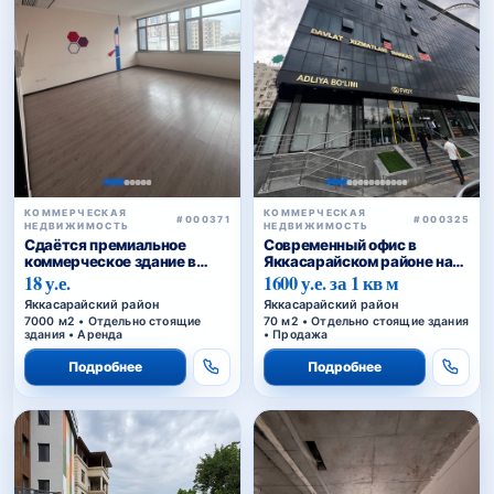
КОММЕРЧЕСКАЯ
КОММЕРЧЕСКАЯ
#000371
#000325
НЕДВИЖИМОСТЬ
НЕДВИЖИМОСТЬ
Сдаётся премиальное
Современный офис в
коммерческое здание в
Яккасарайском районе на
аренду
первой линии
18 у.е.
1600 у.е. за 1 кв м
Яккасарайский район
Яккасарайский район
7000 м2 • Отдельно стоящие
70 м2 • Отдельно стоящие здания
здания • Аренда
• Продажа
Подробнее
Подробнее