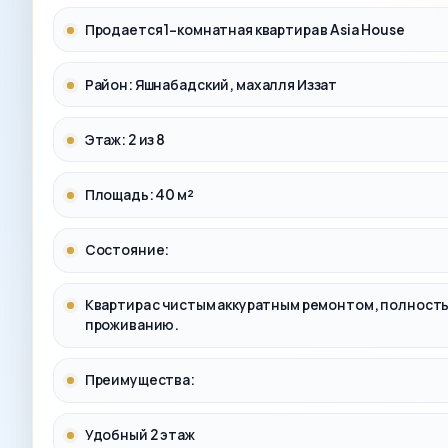
Продается 1-комнатная квартира в Asia House
Район: Яшнабадский, махалля Иззат
Этаж: 2 из 8
Площадь: 40 м²
Состояние:
Квартира с чистым аккуратным ремонтом, полность
проживанию.
Преимущества:
Удобный 2 этаж